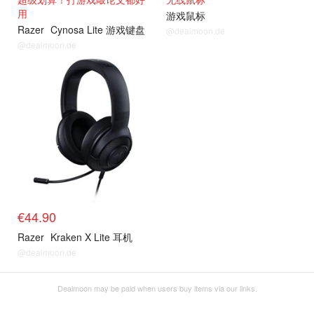
用
游戏鼠标
Razer
Cynosa Lite 游戏键盘
@dealmoon.de
@dealmoon.de
€44.90
Razer
Kraken X Lite 耳机
@dealmoon.de
Dealmoon may be paid when users buy items via our links.