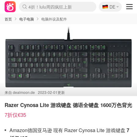
🇩🇪
4折！lulu周四疯狂上新
DE
Boticinal 夏促开抢！
还没结束！&OtherStories大促
Joybuy变相75折 随时失效
速领！Stanley独家85折
疑似霸哥！Camper额外叠85折
Zalando 奥莱闪促！每日更新
Moncler反季囤！5折起+叠9折
Coach Brooklyn仅€192
首页
电子电脑
电脑外设及配件
来自
dealmoon.de
2023-02-01更新
Razer Cynosa Lite 游戏键盘 德语全键盘 1600万色背光
7折仅€35
Amazon德国亚马逊 现有 Razer Cynosa Lite 游戏键盘
7