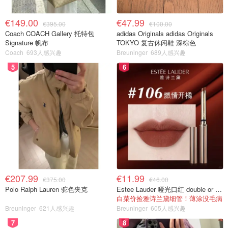
€149.00
€47.99
€395.00
€100.00
Coach COACH Gallery 托特包
adidas Originals adidas Originals
Signature 帆布
TOKYO 复古休闲鞋 深棕色
Coach
693人感兴趣
Breuninger
689人感兴趣
5
6
€207.99
€11.99
€375.00
€46.00
Polo Ralph Lauren 驼色夹克
Estee Lauder 哑光口红 double or nothing色号
白菜价捡雅诗兰黛细管！薄涂没毛病
Breuninger
621人感兴趣
Breuninger
605人感兴趣
7
8