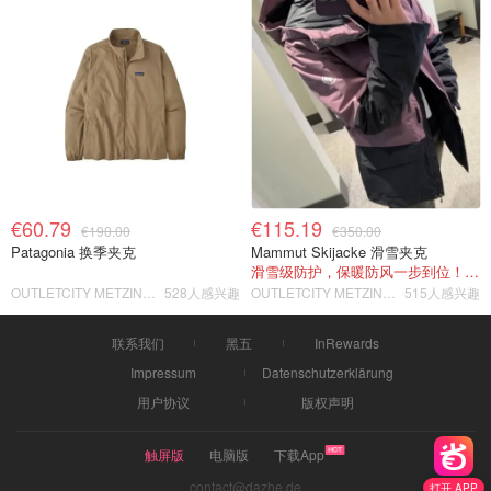
€60.79
€115.19
€190.00
€350.00
Patagonia 换季夹克
Mammut Skijacke 滑雪夹克
滑雪级防护，保暖防风一步到位！仅剩s！
OUTLETCITY METZINGEN
528人感兴趣
OUTLETCITY METZINGEN
515人感兴趣
联系我们
黑五
InRewards
Impressum
Datenschutzerklärung
用户协议
版权声明
触屏版
电脑版
下载App
contact@dazhe.de
打开 APP