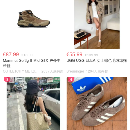
€87.99
€55.99
€180.00
€139.99
Mammut Sertig II Mid GTX 户外中
UGG UGG ELEA 女士棕色毛绒凉拖
帮鞋
OUTLETCITY METZINGEN
2037人感兴趣
Breuninger
1204人感兴趣
3
4