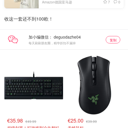
7
0
Amazon德国亚马逊
收这一套还不到100欧！
加小编微信：
复制
每天刷刷朋友圈，精华折扣不漏掉
€35.98
€25.00
€49.99
€39.99
超级划算！打游戏敲论文都好
无线鼠标