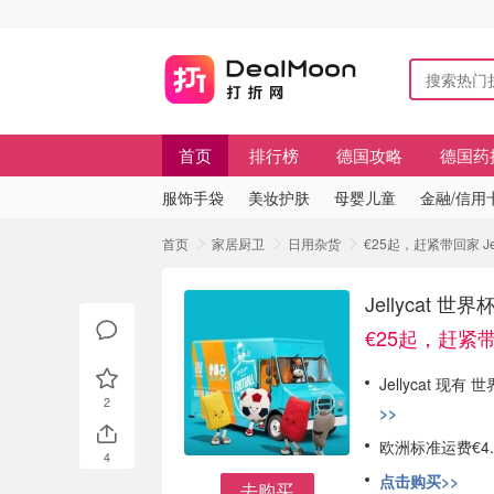
首页
排行榜
德国攻略
德国药
服饰手袋
美妆护肤
母婴儿童
金融/信用
首页
家居厨卫
日用杂货
€25起，赶紧带回家 J
Jellyca
€25起，赶紧
Jellycat 
2
>>
欧洲标准运费€4
4
点击购买>>
去购买