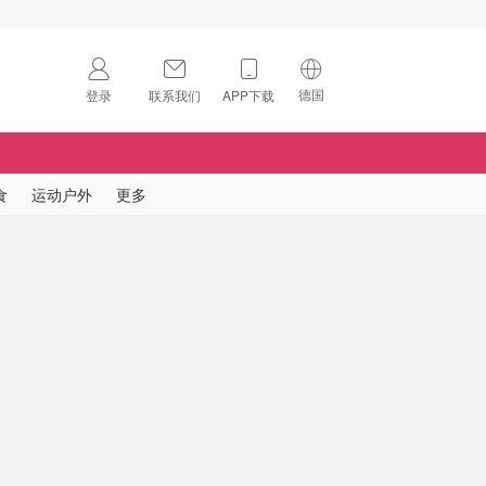
德国
登录
联系我们
APP下载
🇺🇸
美国
🇨🇳
中国
食
运动户外
更多
🇨🇦
加拿大
扫码下载 App
🇬🇧
英国
Download on the
App Store
🇩🇪
德国
Download the
Android App
🇫🇷
法国
🇮🇹
意大利
🇦🇺
澳洲