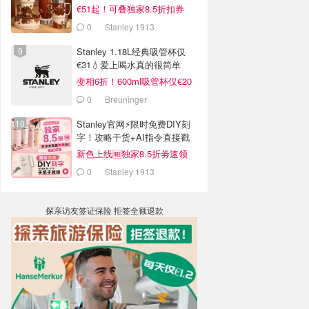
€51起！可叠独家8.5折扣券
0
Stanley 1913
Stanley 1.18L经典吸管杯仅
€31💧爱上喝水真的很简单
变相6折！600ml吸管杯仅€20
0
Breuninger
Stanley官网⚡️限时免费DIY刻
字！攻略干货+AI指令直接戳
新色上线🆓独家8.5折劵速领
0
Stanley 1913
探亲访友签证保险 拒签全额退款