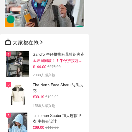
大家都在抢
Sandro 牛仔拼接麻花针织夹克
金玟庭同款！！牛仔拼接超有层次感
€144.00
€275.00
2033人感兴趣
The North Face Sheru 防风夹
克
€39.19
€100.00
1586人感兴趣
lululemon Scuba 加大连帽卫
衣 半拉链设计
€69.00
€118.00