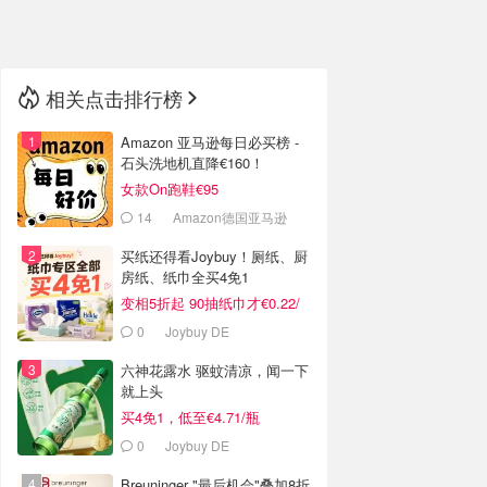
🇳🇿
新西兰
相关点击排行榜
Amazon 亚马逊每日必买榜 -
石头洗地机直降€160！
女款On跑鞋€95
14
Amazon德国亚马逊
买纸还得看Joybuy！厕纸、厨
房纸、纸巾全买4免1
变相5折起 90抽纸巾才€0.22/
包
0
Joybuy DE
六神花露水 驱蚊清凉，闻一下
就上头
买4免1，低至€4.71/瓶
0
Joybuy DE
Breuninger "最后机会"叠加8折