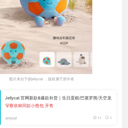
图片来自于@jellycat ，版权属于原作者
Jellycat 官网新款&爆款补货｜生日蛋糕/巴塞罗熊/天空龙
🐻蔡依林同款小熊包 开售
11
1
Jellycat