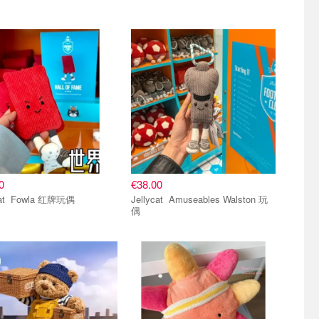
0
€38.00
Jellycat Fowla 红牌玩偶
Jellycat Amuseables Walston 玩
偶