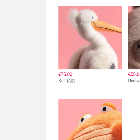
€75.00
€55.0
Keli 鹈鹕
Roarw