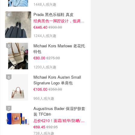
1448人感兴趣
Prada 黑色乐福鞋 真皮
经典黑色一脚蹬设计，低调百搭又高级
€446.40
€930.00
1244人感兴趣
Michael Kors Marlowe 老花托
特包
€80.00
€275.00
1200人感兴趣
Michael Kors Austen Small
Signature Logo 单肩包
€106.00
€350.00
966人感兴趣
Augustinus Bader 保湿护肤套
装 TFC8®
总价€210！面霜/精华/防晒/面膜
€69.45
€92.95
738人感兴趣