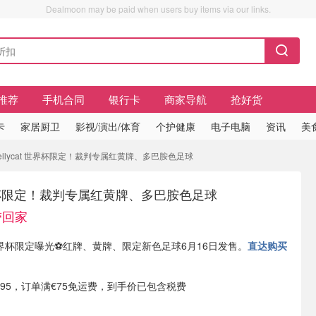
Dealmoon may be paid when users buy items via our links.
推荐
手机合同
银行卡
商家导航
抢好货
卡
家居厨卫
影视/演出/体育
个护健康
电子电脑
资讯
美
ellycat 世界杯限定！裁判专属红黄牌、多巴胺色足球
t 世界杯限定！裁判专属红黄牌、多巴胺色足球
带回家
现有 世界杯限定曝光⚽️红牌、黄牌、限定新色足球6月16日发售。
直达购买
.95，订单满€75免运费，到手价已包含税费