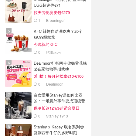
UGG超迷你€71
拉夫劳伦麂皮包€279
1
Breuninger
KFC 辣翅自助没吃爽？20个
€9.99继续炫
今晚就约KFC
0
吃喝玩乐
Dealmoon打折网带你赚零花钱
💰在家动动手指就ok
0门槛！每月轻松拿€10-€100
0
Dealmoon
白女爱用Stanley是如何出圈
的：一场意外事件变成顶级营
销案例
保冷长达12h🧊超适合夏日
0
Stanley 1913
Stanley x Kacey 联名系列🤠
复刻西部牛仔的乡野时刻