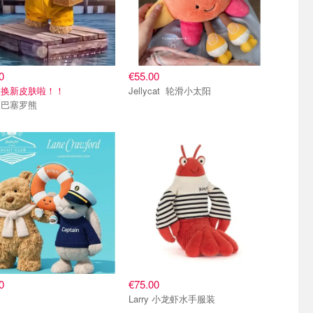
0
€55.00
又换新皮肤啦！！
Jellycat 轮滑小太阳
服巴塞罗熊
0
€75.00
圈
Larry 小龙虾水手服装