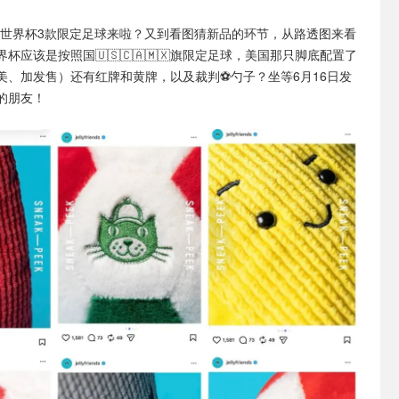
lycat世界杯3款限定足球来啦？又到看图猜新品的环节，从路透图来看
杯应该是按照国🇺🇸🇨🇦🇲🇽旗限定足球，美国那只脚底配置了
美、加发售）还有红牌和黄牌，以及裁判⚽️勺子？坐等6月16日发
的朋友！