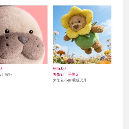
0
€65.00
ell 海狮
补货到！手慢无
太阳花小熊毛绒玩具