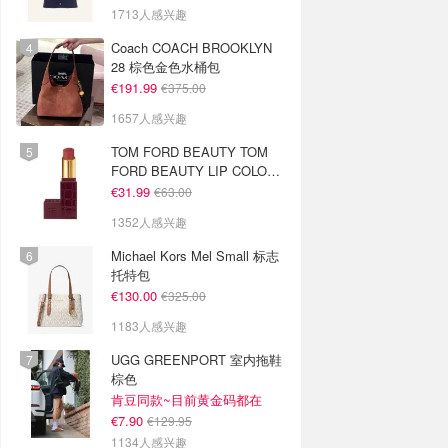
1713人感兴趣
Coach COACH BROOKLYN
28 棕色金色水桶包
€191.99
€375.00
1657人感兴趣
TOM FORD BEAUTY TOM
FORD BEAUTY LIP COLOR
SATIN MATTE 裸玫瑰口红
€31.99
€63.00
1352人感兴趣
Michael Kors Mel Small 标志
托特包
€130.00
€325.00
1183人感兴趣
UGG GREENPORT 室内拖鞋
棕色
肯豆同款~目前黄金码都在
€7.90
€129.95
1134人感兴趣