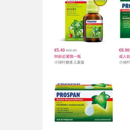
€5.49
€8.9
€62.90
55折赶紧囤一瓶
成人款
小绿叶糖浆儿童版
小绿