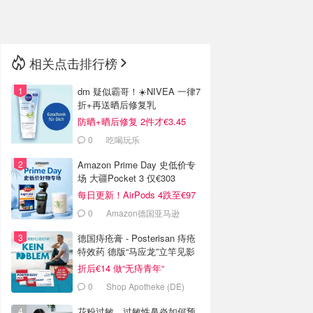
🇳🇿
新西兰
相关点击排行榜
dm 疑似霸哥！☀️NIVEA 一律7
折+再送晒后修复乳
防晒+晒后修复 2件才€3.45
0
吃喝玩乐
Amazon Prime Day 史低价专
场 大疆Pocket 3 仅€303
每日更新！AirPods 4跌至€97
0
Amazon德国亚马逊
德国痔疮膏 - Posterisan 痔疮
特效药 德版“马应龙”立竿见影
折后€14 做“无痔青年“
0
Shop Apotheke (DE)
花粉过敏、过敏性鼻炎如何预