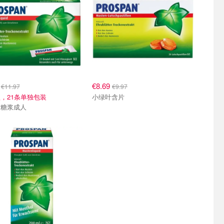
9
€8.69
€11.97
€9.97
，21条单独包装
小绿叶含片
叶糖浆成人