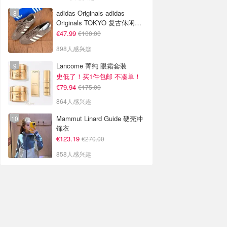
adidas Originals adidas
Originals TOKYO 复古休闲鞋
深棕色
€47.99
€100.00
898人感兴趣
Lancome 菁纯 眼霜套装
史低了！买1件包邮 不凑单！
€79.94
€175.00
864人感兴趣
Mammut Linard Guide 硬壳冲
锋衣
€123.19
€270.00
858人感兴趣