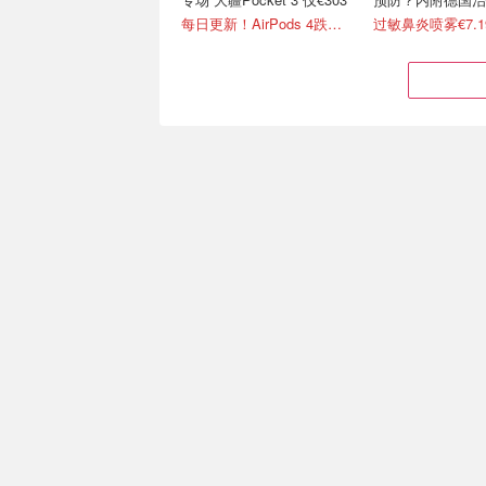
方药推荐
每日更新！AirPods 4跌至€97
过敏鼻炎喷雾€7.1
德亚春促：WeightWorld
🇩🇪德国本土Fem
400粒巨型装鱼油，够吃一
选对叶酸 孕期“神
整年！
闪促！现仅€14.5/瓶！
一段孕期0-12周8折