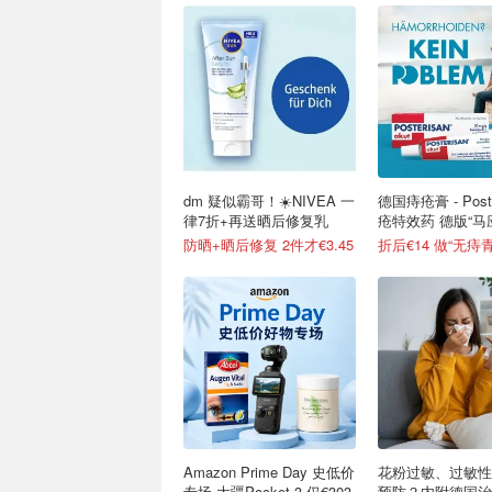
dm 疑似霸哥！☀️NIVEA 一
德国痔疮膏 - Poste
律7折+再送晒后修复乳
疮特效药 德版“马
见影
防晒+晒后修复 2件才€3.45
折后€14 做“无痔
Amazon Prime Day 史低价
花粉过敏、过敏性
专场 大疆Pocket 3 仅€303
预防？内附德国治