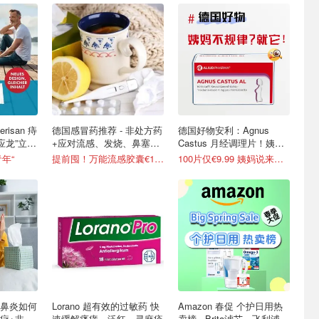
risan 痔
德国感冒药推荐 - 非处方药
德国好物安利：Agnus
应龙”立竿
+应对流感、发烧、鼻塞咳
Castus 月经调理片！姨妈
嗽
出走就靠它
青年“
提前囤！万能流感胶囊€10.89
100片仅€9.99 姨妈说来就来
鼻炎如何
Lorano 超有效的过敏药 快
Amazon 春促 个护日用热
疗+非处
速缓解瘙痒、泛红、寻麻疹
卖榜 - Brita滤芯、飞利浦牙