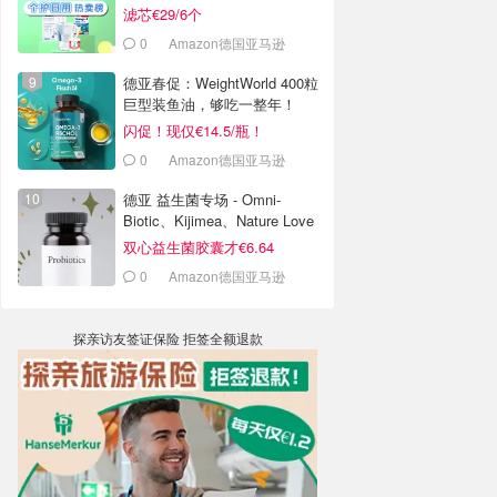
心等
滤芯€29/6个
0
Amazon德国亚马逊
德亚春促：WeightWorld 400粒
巨型装鱼油，够吃一整年！
闪促！现仅€14.5/瓶！
0
Amazon德国亚马逊
德亚 益生菌专场 - Omni-
Biotic、Kijimea、Nature Love
等
双心益生菌胶囊才€6.64
0
Amazon德国亚马逊
探亲访友签证保险 拒签全额退款