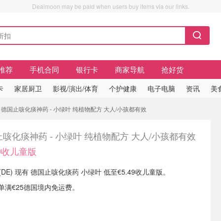
Dealmoon may be paid when users buy items via our links.
推荐
手机合同
银行卡
商家导航
抢好货
卡
家居厨卫
影视/演出/体育
个护健康
电子电脑
资讯
美
版 德国止咳化痰神药 - 小绿叶 纯植物配方 大人/小孩都有效
咳化痰神药 - 小绿叶 纯植物配方 大人/小孩都有效
49收儿童版
eke (DE) 现有 德国止咳化痰药 小绿叶 低至€5.49收儿童版。
或订单满€25德国境内免运费。