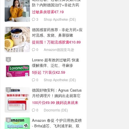
防？内附德国治疗+非处方药
推荐
过敏鼻炎喷雾€7.19
3
Shop Apotheke (DE)
德国感冒药推荐 - 非处方药+应
对流感、发烧、鼻塞咳嗽
提前囤！万能流感胶囊€10.89
0
Amazon德国亚马逊
Lorano 超有效的过敏药 快速
缓解瘙痒、泛红、寻麻疹
5折起 7片装仅€2.59
0
Shop Apotheke (DE)
德国好物安利：Agnus Castus
月经调理片！姨妈出走就靠它
100片仅€9.99 姨妈说来就来
0
Docmorris (DE)
Amazon 春促 个护日用热卖榜
- Brita滤芯、飞利浦牙刷、双