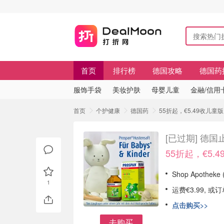
首页
排行榜
德国攻略
德国药
服饰手袋
美妆护肤
母婴儿童
金融/信用
首页
个护健康
德国药
55折起，€5.49收儿童
[已过期]
德国止
55折起，€5.
Shop Apoth
1
运费€3.99, 
点击购买>>
去购买