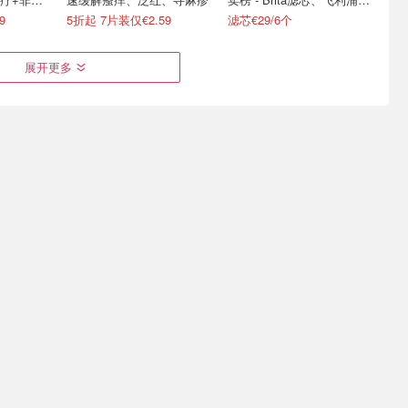
刷、双心等
9
5折起 7片装仅€2.59
滤芯€29/6个
展开更多
ibion叶酸
德国益生菌推荐 - 内服益生
Klosterfrau 感冒/通鼻神器
助攻”
菌功效+副作用+lactobact
2岁以上就能用 外用治感冒
品牌介绍
€27
€0.59/天起，双心益生菌€6.64
仅€4.49/个