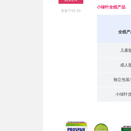
去购买
小绿叶全线产品
更新于05-26
全线产
儿童
成人
独立包装
小绿叶