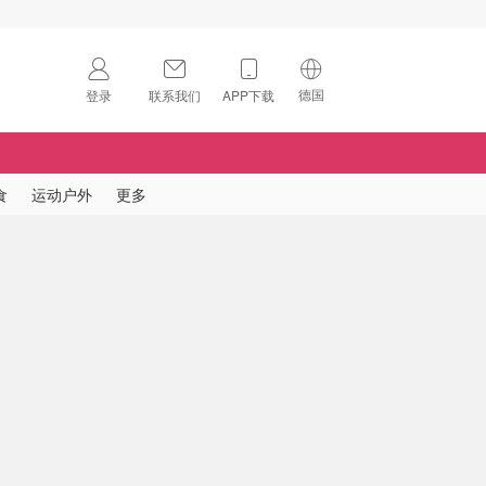
德国
登录
联系我们
APP下载
🇺🇸
美国
🇨🇳
中国
食
运动户外
更多
🇨🇦
加拿大
扫码下载 App
🇬🇧
英国
Download on the
App Store
🇩🇪
德国
Download the
Android App
🇫🇷
法国
🇮🇹
意大利
🇦🇺
澳洲