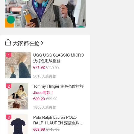
大家都在抢
UGG UGG CLASSIC MICRO
浅棕色毛绒拖鞋
€71.92
€159.99
2018人感兴趣
Tommy Hilfiger 黄色条纹衬衫
Jisoo同款！
€39.20
€99.90
1806人感兴趣
Polo Ralph Lauren POLO
RALPH LAUREN 深蓝色珠地
布 Polo衫
€63.99
€145.00