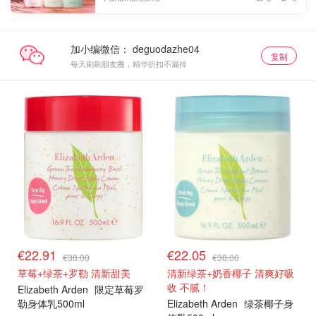
加小编微信：
复制
每天刷刷朋友圈，精华折扣不漏掉
€22.91
€22.05
€38.00
€38.00
草莓+绿茶+罗勒 清新甜美
清新绿茶+奶香椰子 清爽好吸
收 不腻！
Elizabeth Arden
限定草莓罗
勒身体乳500ml
Elizabeth Arden
绿茶椰子身