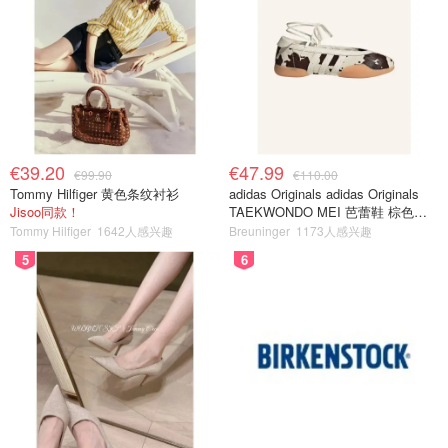
€39.20
€47.99
€99.90
€110.00
Tommy Hilfiger 黄色条纹衬衫
adidas Originals adidas Originals
Jisoo同款！
TAEKWONDO MEI 芭蕾鞋 棕色米
色
Tommy Hilfiger
1642人感兴趣
Breuninger
1173人感兴趣
5
6