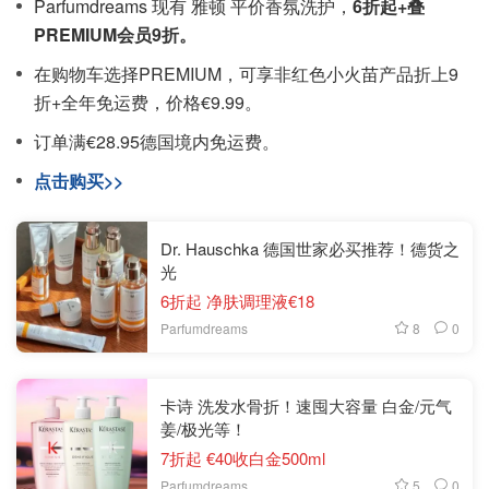
Parfumdreams 现有 雅顿 平价香氛洗护，
6折起+叠
PREMIUM会员9折。
在购物车选择PREMIUM，可享非红色小火苗产品折上9
折+全年免运费，价格€9.99。
订单满€28.95德国境内免运费。
点击购买>>
Dr. Hauschka 德国世家必买推荐！德货之
光
6折起 净肤调理液€18
8
0
Parfumdreams
卡诗 洗发水骨折！速囤大容量 白金/元气
姜/极光等！
7折起 €40收白金500ml
5
0
Parfumdreams