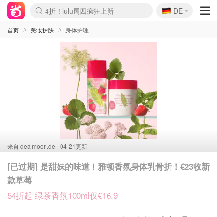
🇩🇪
4折！lulu周四疯狂上新
DE
Boticinal 夏促开抢！
还没结束！&OtherStories大促
Joybuy变相75折 随时失效
速领！Stanley独家85折
疑似霸哥！Camper额外叠85折
Zalando 奥莱闪促！每日更新
Moncler反季囤！5折起+叠9折
Coach Brooklyn仅€192
首页
美妆护肤
身体护理
来自
dealmoon.de
04-21更新
[已过期] 是甜妹的味道！雅顿香氛身体乳骨折！€23收新
款草莓
54折起 绿茶香氛100ml仅€16.9