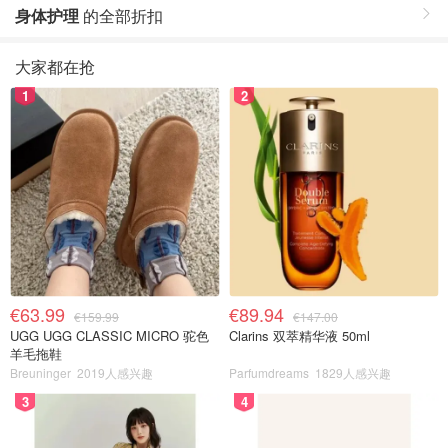
身体护理
的全部折扣
大家都在抢
1
2
€63.99
€89.94
€159.99
€147.00
UGG UGG CLASSIC MICRO 驼色
Clarins 双萃精华液 50ml
羊毛拖鞋
Breuninger
2019人感兴趣
Parfumdreams
1829人感兴趣
3
4