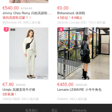
€540.00
€0.00
€750.00
Jimmy Choo Romy 闪粉高跟鞋 米金色
Birkenstock 休闲鞋
谁的高跟鞋启蒙？！
4.5折起！8.6截止
Mytheresa DE
898人感兴趣
Zalando Lounge (DE)
733人感兴趣
7
8
€7.90
€455.00
€39.90
€650.00
Uniqlo 高腰直筒牛仔裤
Lemaire LEMAIRE 小号牛角包
2折捡漏！
UNIQLO德国
590人感兴趣
Farfetch
460人感兴趣
联系我们
黑五
InRewards