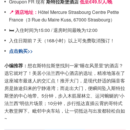
Groupon FR 现有
斯特拉斯堡酒店
低至€49.5/人/晚
📍 酒店地址：
Hôtel Mercure Strasbourg Centre Petite
France（3 Rue du Maire Kuss, 67000 Strasbourg）
🛏️ 入住时间为15:00 / 退房时间最晚为12:00
入住日期前 7 天（168小时）以上可免费取消预订！
点击购买>>
小编推荐：
想在斯特拉斯堡找到一家“睡在风景里”的酒店？
选它就对了！美居小法兰西中心酒店的选址，精准地落在了
这座城市最迷人的交汇点！推开大门，是现代舒适的隔音客
房是旅途归来的宁静港湾；而走出大门，便瞬间坠入斯特拉
斯堡的中心地带。5分钟，步入木筋屋林立、运河蜿蜒的“小
法兰西”明信片场景；10分钟，步行抵达直插云霄的哥特式
大教堂脚下。毗邻中央车站，让一切抵达与出发都轻松自如
~