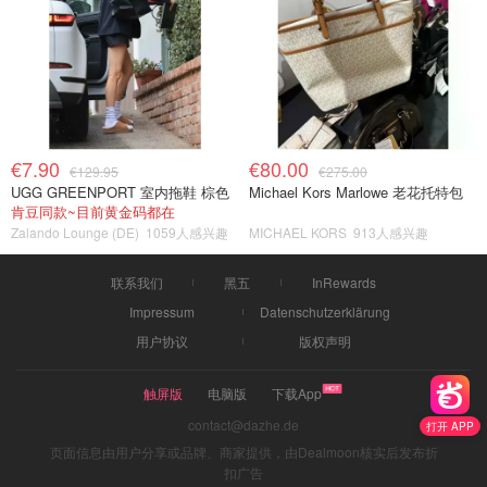
€7.90
€80.00
€129.95
€275.00
UGG GREENPORT 室内拖鞋 棕色
Michael Kors Marlowe 老花托特包
肯豆同款~目前黄金码都在
Zalando Lounge (DE)
1059人感兴趣
MICHAEL KORS
913人感兴趣
联系我们
黑五
InRewards
Impressum
Datenschutzerklärung
用户协议
版权声明
触屏版
电脑版
下载App
contact@dazhe.de
打开 APP
页面信息由用户分享或品牌、商家提供，由Dealmoon核实后发布折
扣广告