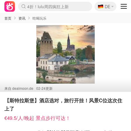
🇩🇪
4折！lulu周四疯狂上新
DE
Boticinal 夏促开抢！
还没结束！&OtherStories大促
Joybuy变相75折 随时失效
速领！Stanley独家85折
疑似霸哥！Camper额外叠85折
Zalando 奥莱闪促！每日更新
Moncler反季囤！5折起+叠9折
Coach Brooklyn仅€192
首页
资讯
吃喝玩乐
来自
dealmoon.de
02-24更新
【斯特拉斯堡】酒店选对，旅行开挂！风景C位这次住
上了
€49.5/人/晚起 景点步行可达！