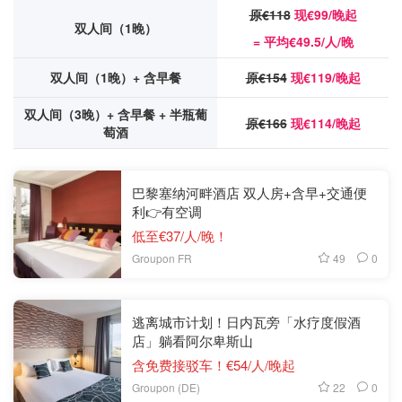
原€118
现€99/晚起
双人间（1晚）
= 平均€49.5/人/晚
双人间（1晚）+ 含早餐
原€154
现€119/晚起
双人间（3晚）+ 含早餐 + 半瓶葡
原€166
现€114/晚起
萄酒
巴黎塞纳河畔酒店 双人房+含早+交通便
利👉有空调
低至€37/人/晚！
49
0
Groupon FR
逃离城市计划！日内瓦旁「水疗度假酒
店」躺看阿尔卑斯山
含免费接驳车！€54/人/晚起
22
0
Groupon (DE)