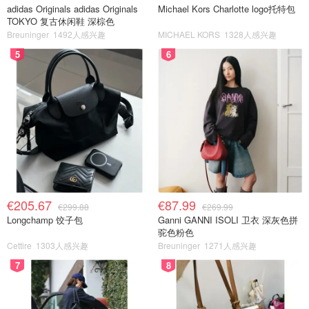
adidas Originals adidas Originals
Michael Kors Charlotte logo托特包
TOKYO 复古休闲鞋 深棕色
Breuninger
1492人感兴趣
MICHAEL KORS
1328人感兴趣
5
6
€205.67
€87.99
€299.88
€269.99
Longchamp 饺子包
Ganni GANNI ISOLI 卫衣 深灰色拼
驼色粉色
Cettire
1303人感兴趣
Breuninger
1271人感兴趣
7
8