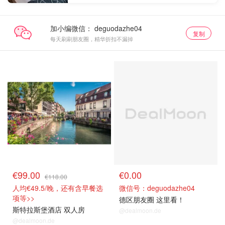
加小编微信：
复制
每天刷刷朋友圈，精华折扣不漏掉
抢房直达
关注我们~
€99.00
€0.00
€118.00
人均€49.5/晚，还有含早餐选
微信号：deguodazhe04
项等>>
德区朋友圈 这里看！
斯特拉斯堡酒店 双人房
@dealmoon.de
@dealmoon.de