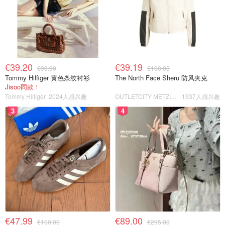
€39.20
€39.19
€99.90
€100.00
Tommy Hilfiger 黄色条纹衬衫
The North Face Sheru 防风夹克
Jisoo同款！
Tommy Hilfiger
2024人感兴趣
OUTLETCITY METZINGEN
1937人感兴趣
3
4
€47.99
€89.00
€100.00
€295.00