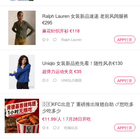
Ralph Lauren 女装新品速递 老前风阔腿裤
€295
麻花针织开衫 €118
0
Ralph Lauren
APP打开
Uniqlo 女装新品抢先看！随性风衣€130
超弹力运动夹克 €35
0
UNIQLO德国
APP打开
🇩🇪KFC出息了 重磅推出辣翅自助 🍗想吃多
少吃多少
€11.99/人！7月28日开吃
6
2
吃喝玩乐
APP打开