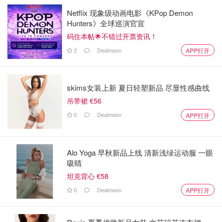
Netflix 现象级动画电影《KPop Demon
Hunters》全球巡演官宣
码住本帖🌟不错过开票资讯！
2
Dealmoon
APP打开
skims女装上新 夏日轻塑新品 尽显性感曲线
吊带裙 €56
0
Dealmoon
APP打开
Alo Yoga 早秋新品上线 清新浅绿运动服 一眼
吸睛
坦克背心 €58
0
Dealmoon
APP打开