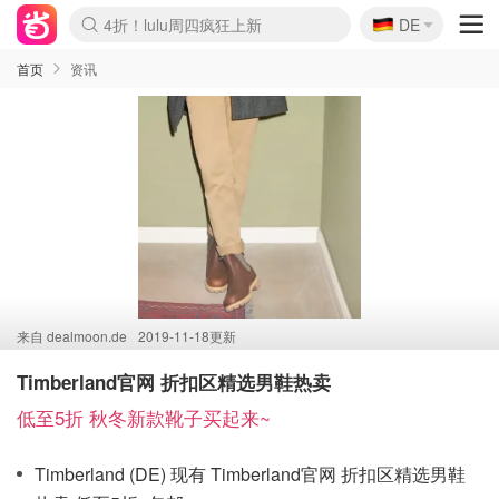
🇩🇪
4折！lulu周四疯狂上新
DE
Boticinal 夏促开抢！
还没结束！&OtherStories大促
Joybuy变相75折 随时失效
速领！Stanley独家85折
疑似霸哥！Camper额外叠85折
Zalando 奥莱闪促！每日更新
Moncler反季囤！5折起+叠9折
Coach Brooklyn仅€192
首页
资讯
来自
dealmoon.de
2019-11-18更新
Timberland官网 折扣区精选男鞋热卖
低至5折 秋冬新款靴子买起来~
Timberland (DE) 现有 Timberland官网 折扣区精选男鞋