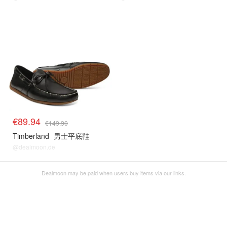
€89.94
€149.90
Timberland
男士平底鞋
@dealmoon.de
Dealmoon may be paid when users buy items via our links.