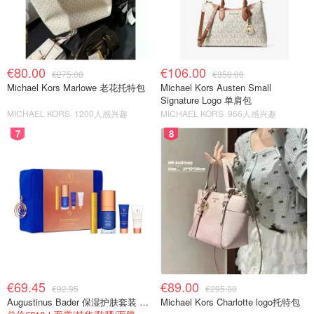
€80.00
€106.00
€275.00
€350.00
Michael Kors Marlowe 老花托特包
Michael Kors Austen Small
Signature Logo 单肩包
MICHAEL KORS
1200人感兴趣
MICHAEL KORS
966人感兴趣
7
8
€69.45
€89.00
€92.95
€295.00
Augustinus Bader 保湿护肤套装 TFC8®
Michael Kors Charlotte logo托特包