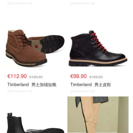
@dealmoon.de
@dealmoon.de
€112.90
€98.90
€189.90
€199.90
Timberland
男士加绒短靴
Timberland
男士皮鞋
@dealmoon.de
@dealmoon.de