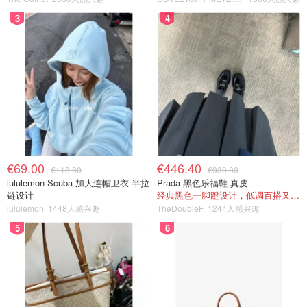
3
4
€69.00
€446.40
€118.00
€930.00
lululemon Scuba 加大连帽卫衣 半拉
Prada 黑色乐福鞋 真皮
链设计
经典黑色一脚蹬设计，低调百搭又高级
lululemon
1448人感兴趣
TheDoubleF
1244人感兴趣
5
6