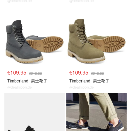
@dealmoon.de
@dealmoon.de
€109.95
€109.95
€219.90
€219.90
Timberland
男士靴子
Timberland
男士靴子
@dealmoon.de
@dealmoon.de