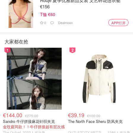
Rouje 夏季优雅新品女装 文艺碎花连衣裙
€156
T恤 €60
0
Dealmoon
APP打开
大家都在抢
1
2
€144.00
€39.19
€275.00
€100.00
Sandro 牛仔拼接麻花针织夹克
The North Face Sheru 防风夹克
金玟庭同款！！牛仔拼接超有层次感
The Outnet
2033人感兴趣
OUTLETCITY METZINGEN
1586人感兴趣