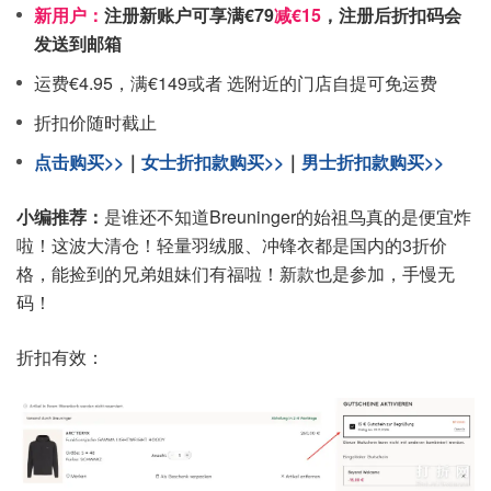
新用户：
注册新账户可享满€79
减€15
，注册后折扣码会
发送到邮箱
运费€4.95，满€149或者 选附近的门店自提可免运费
折扣价随时截止
点击购买>>
｜
女士折扣款购买>>
｜
男士折扣款购买>>
小编推荐：
是谁还不知道Breuninger的始祖鸟真的是便宜炸
啦！这波大清仓！轻量羽绒服、冲锋衣都是国内的3折价
格，能捡到的兄弟姐妹们有福啦！新款也是参加，手慢无
码！
折扣有效：