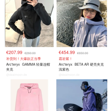
€207.99
€454.99
€260.00
€650.00
补货到！大爆款正当季
霜岩紫！
Arc'teryx
GAMMA 轻量连帽
Arc'teryx
BETA AR 硬壳夹克
夹克
浅紫色
@dealmoon.de
@dealmoon.de