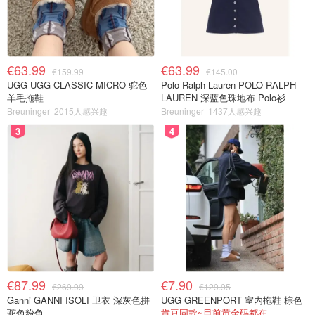
€63.99
€63.99
€159.99
€145.00
UGG UGG CLASSIC MICRO 驼色
Polo Ralph Lauren POLO RALPH
羊毛拖鞋
LAUREN 深蓝色珠地布 Polo衫
Breuninger
2015人感兴趣
Breuninger
1437人感兴趣
3
4
€87.99
€7.90
€269.99
€129.95
Ganni GANNI ISOLI 卫衣 深灰色拼
UGG GREENPORT 室内拖鞋 棕色
驼色粉色
肯豆同款~目前黄金码都在