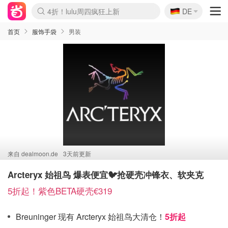
🇩🇪
4折！lulu周四疯狂上新
DE
Boticinal 夏促开抢！
还没结束！&OtherStories大促
Joybuy变相75折 随时失效
速领！Stanley独家85折
疑似霸哥！Camper额外叠85折
Zalando 奥莱闪促！每日更新
Moncler反季囤！5折起+叠9折
Coach Brooklyn仅€192
首页
服饰手袋
男装
来自
dealmoon.de
3天前更新
Arcteryx 始祖鸟 爆表便宜🐦抢硬壳冲锋衣、软夹克
5折起！紫色BETA硬壳€319
Breuninger 现有 Arcteryx 始祖鸟大清仓！
5折起