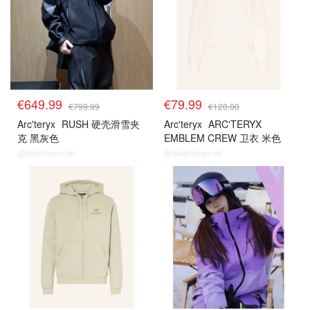
€649.99
€79.99
€799.99
€120.00
Arc'teryx
RUSH 硬壳滑雪夹
Arc'teryx
ARC'TERYX
克 黑灰色
EMBLEM CREW 卫衣 米色
@dealmoon.de
@dealmoon.de