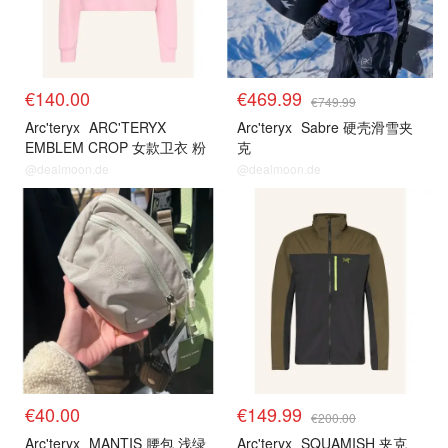
€140.00
€469.99
€749.99
Arc'teryx
ARC'TERYX
Arc'teryx
Sabre 硬壳滑雪夹
EMBLEM CROP 女款卫衣 粉
克
色
@dealmoon.de
@dealmoon.de
€40.00
€149.99
€200.00
Arc'teryx
MANTIS 腰包 浅绿
Arc'teryx
SQUAMISH 夹克