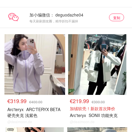
加小编微信：
复制
每天刷刷朋友圈，精华折扣不漏掉
€319.99
€219.99
€400.00
€300.00
加绒软壳！新款首次降价
Arc'teryx
ARC'TERYX BETA
硬壳夹克 浅紫色
Arc'teryx
SONII 功能夹克
@dealmoon.de
@dealmoon.de