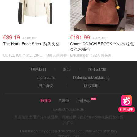
€39.19
€191.99
€100.00
€375.00
The North Face Sheru 防风夹克
Coach COACH BROOKLYN 28 棕色
金色水桶包
OUTLETCITY METZINGEN
498人感兴趣
Breuninger
492人感兴趣
联系我们
黑五
InRewards
Impressum
Datenschutzerklärung
用户协议
版权声明
触屏版
电脑版
下载App
contact@dazhe.de
打开 APP
页面信息由用户分享或品牌、商家提供，由Dealmoon核实后发布折
扣广告
Dealmoon may get paid by brands or deals when user buy
through links