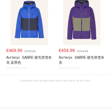
€469.99
€454.99
€749.99
€744.99
Arc'teryx
SABRE 硬壳滑雪夹
Arc'teryx
SABRE 硬壳滑雪夹
克 蓝黑色
克
@dealmoon.de
@dealmoon.de
Dealmoon may be paid when users buy items via our links.