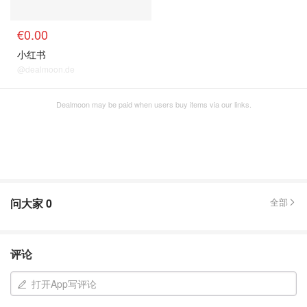
€0.00
小红书
@dealmoon.de
Dealmoon may be paid when users buy items via our links.
问大家
0
全部
评论
打开App写评论