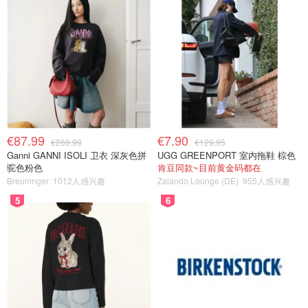
€87.99
€7.90
€269.99
€129.95
Ganni GANNI ISOLI 卫衣 深灰色拼
UGG GREENPORT 室内拖鞋 棕色
驼色粉色
肯豆同款~目前黄金码都在
Breuninger
1012人感兴趣
Zalando Lounge (DE)
955人感兴趣
5
6