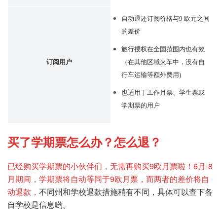
自动退还订阅价格与9 欧元之间
的差价
旅行授权在全国范围内也有效
订阅用户
（在其他区域火车中，没有自
行车运输等额外费用)
也适用于工作月票、学生票或
学期票的用户
买了学期票怎么办？怎么退？
已经购买学期票的小伙伴们，无需再购买9欧月票啦！6月-8
月期间，学期票将自动等同于9欧月票，而两者的差价将自
动退款，
不同州和学校退款措施稍有不同，具体可以查下各
自学校是信息哟。