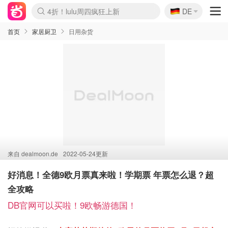
🇩🇪
4折！lulu周四疯狂上新
DE
Boticinal 夏促开抢！
还没结束！&OtherStories大促
Joybuy变相75折 随时失效
速领！Stanley独家85折
疑似霸哥！Camper额外叠85折
Zalando 奥莱闪促！每日更新
Moncler反季囤！5折起+叠9折
Coach Brooklyn仅€192
首页
家居厨卫
日用杂货
来自
dealmoon.de
2022-05-24更新
好消息！全德9欧月票真来啦！学期票 年票怎么退？超
全攻略
DB官网可以买啦！9欧畅游德国！