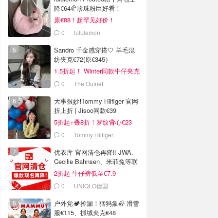
降€64🥐珍珠粉巨好看！
原€88！超罕见好价！
0
lululemon
Sandro 千金感穿搭🤍 羊毛混
纺夹克€72(原€345）
1.5折起！ Winter同款牛仔夹克
€144
0
The Outnet
大事很妙❗️Tommy Hilfiger 官网
折上折 | Jisoo同款€39
5折起+叠8折！罗纹背心€23
0
Tommy Hilfiger
优衣库 官网清仓再降‼️ JWA、
Cecilie Bahnsen、米菲兔等联
名
2折起 牛仔裤低至€7.9
0
UNIQLO德国
户外党🏕️捡漏！猛犸象🦣 滑雪
服€115、抓绒夹克€48