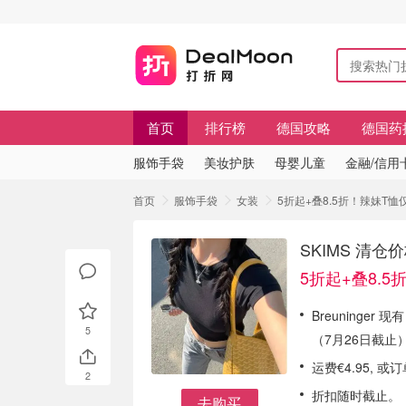
首页
排行榜
德国攻略
德国药
服饰手袋
美妆护肤
母婴儿童
金融/信用
首页
服饰手袋
女装
5折起+叠8.5折！辣妹T恤
SKIMS 清
5折起+叠8.5
Breuninger 现
5
（7月26日截止
运费€4.95, 
2
折扣随时截止。
去购买