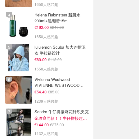
1650人感兴趣
Helena Rubinstein 新肌水
200ml+黑绷带15ml
€192.00
€240.00
1650人感兴趣
lululemon Scuba 加大连帽卫
衣 半拉链设计
€69.00
€118.00
1558人感兴趣
Vivienne Westwood
VIVIENNE WESTWOOD
Nano Solitaire 耳环
€54.40
€85.00
1239人感兴趣
Sandro 牛仔拼接麻花针织夹克
金玟庭同款！！牛仔拼接超有层次感
€144.00
€275.00
1132人感兴趣