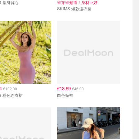
MS 塑身背心
谁穿谁知道！身材巨好
SKIMS 爆款连衣裙
74
€18.69
€102.00
€46.00
MS 粉色连衣裙
白色短袖