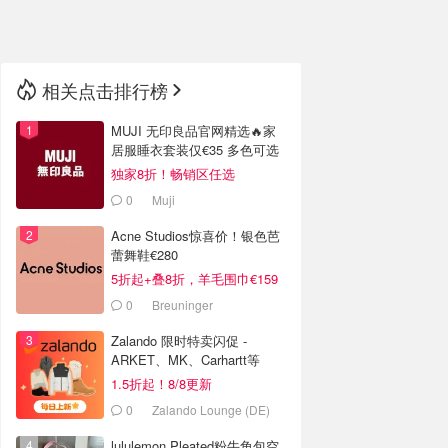
🇳🇿
新西兰
相关点击排行榜
MUJI 无印良品官网精选🔥家
居服睡衣套装仅€35 多色可选
独家8折！畅销区任选
0
Muji
Acne Studios惊喜价！银色芭
蕾舞鞋€280
5折起+叠8折，羊毛围巾€159
0
Breuninger
Zalando 限时特卖闪促 -
ARKET、MK、Carhartt等
1.5折起！8/8更新
0
Zalando Lounge (DE)
lululemon Pleated粉牛角包空