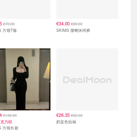
75
€34.00
€70.00
€80.00
S 方领T恤
SKIMS 微喇休闲裤
64
€26.35
€136.00
€62.00
巧克力棕
奶蓝色短袖
MS 方领长裙