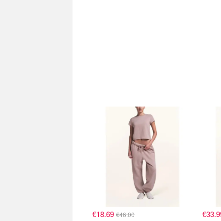
€18.69
€33.
€46.00