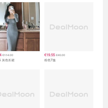
24
€19.55
€114.00
€46.00
MS 灰色长裙
粉色T恤