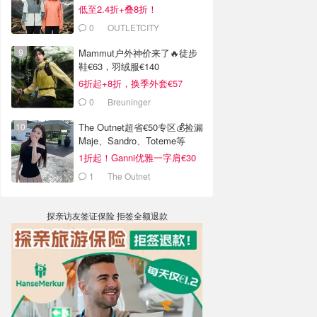
低至2.4折+叠8折！
0
OUTLETCITY
METZINGEN
Mammut户外神价来了🔥徒步
鞋€63，羽绒服€140
6折起+8折，换季外套€57
0
Breuninger
The Outnet超省€50专区💰捡漏
Maje、Sandro、Toteme等
1折起！Ganni优雅一字肩€30
1
The Outnet
探亲访友签证保险 拒签全额退款