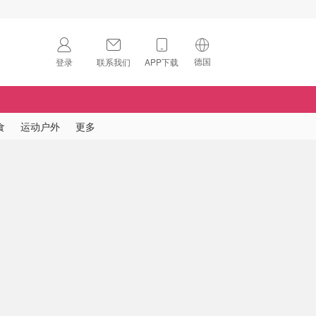
德国
登录
联系我们
APP下载
🇺🇸
美国
🇨🇳
中国
食
运动户外
更多
🇨🇦
加拿大
扫码下载 App
🇬🇧
英国
Download on the
App Store
🇩🇪
德国
Download the
Android App
🇫🇷
法国
🇮🇹
意大利
🇦🇺
澳洲