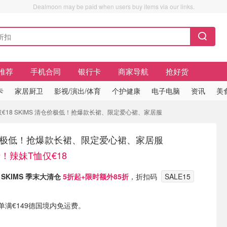
Dealmoon may be paid when users buy items via our links.
推荐
手机合同
银行卡
商家导航
抢好货
卡
家居厨卫
影视/演出/体育
个护健康
电子电脑
资讯
美
仅€18 SKIMS 清仓价极低！抢爆款长裙、限定爱心裙、家居服
仓价极低！抢爆款长裙、限定爱心裙、家居服
折！辣妹T恤仅€18
有
SKIMS 季末大清仓
5折起
+限时额外85折
，折扣码
SALE15
）
或订单满€149德国境内免运费。