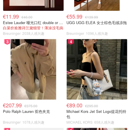
€11.99
€55.99
€46.00
€139.99
Estee Lauder 哑光口红 double or nothing色号
UGG UGG ELEA 女士棕色毛绒凉拖
白菜价捡雅诗兰黛细管！薄涂没毛病
Breuninger
2038人感兴趣
Breuninger
1096人感兴趣
3
4
€207.99
€89.00
€375.00
€295.00
Polo Ralph Lauren 驼色夹克
Michael Kors Jet Set Logo提花托特
包
Breuninger
1078人感兴趣
MICHAEL KORS
658人感兴趣