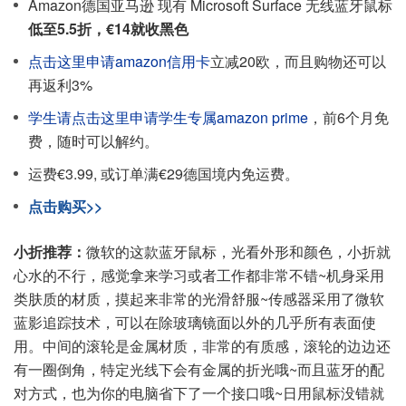
Amazon德国亚马逊 现有 Microsoft Surface 无线蓝牙鼠标
低至5.5折，€14就收黑色
点击这里申请amazon信用卡
立减20欧，而且购物还可以
再返利3%
学生请点击这里申请学生专属amazon prime
，前6个月免
费，随时可以解约。
运费€3.99, 或订单满€29德国境内免运费。
点击购买>>
小折推荐：
微软的这款蓝牙鼠标，光看外形和颜色，小折就
心水的不行，感觉拿来学习或者工作都非常不错~机身采用
类肤质的材质，摸起来非常的光滑舒服~传感器采用了微软
蓝影追踪技术，可以在除玻璃镜面以外的几乎所有表面使
用。中间的滚轮是金属材质，非常的有质感，滚轮的边边还
有一圈倒角，特定光线下会有金属的折光哦~而且蓝牙的配
对方式，也为你的电脑省下了一个接口哦~日用鼠标没错就