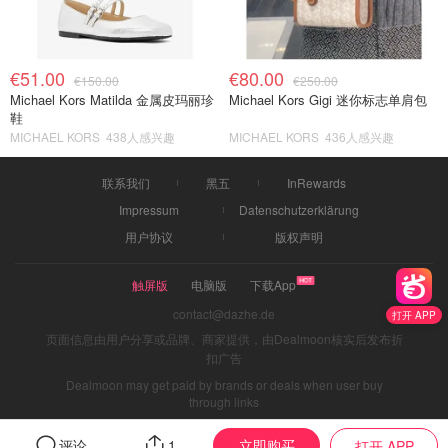
€51.00
€80.00
€150.00
€250.00
Michael Kors Matilda 金属皮玛丽珍
Michael Kors Gigi 迷你标志单肩包
鞋
MICHAEL KORS
438人感兴趣
MICHAEL KORS
436人感兴趣
联系我们
黑五
InRewards
Impressum
Datenschutzerklärung
用户协议
版权声明
触屏版
电脑版
下载App
contact@dazhe.de
打开 APP
页面信息由用户分享或品牌、商家提供，由Dealmoon核实后发布折
扣广告
Dealmoon may get paid by brands or deals when user buy
through links
立即购买
评论
1
打开 APP