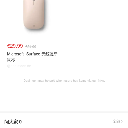
€29.99
€34.99
Microsoft
Surface 无线蓝牙
鼠标
@dealmoon.de
Dealmoon may be paid when users buy items via our links.
问大家
0
全部