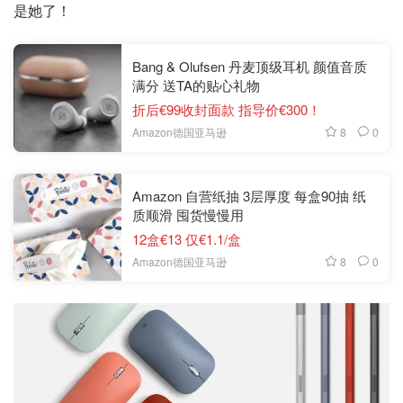
是她了！
Bang & Olufsen 丹麦顶级耳机 颜值音质
满分 送TA的贴心礼物
折后€99收封面款 指导价€300！
8
0
Amazon德国亚马逊
Amazon 自营纸抽 3层厚度 每盒90抽 纸
质顺滑 囤货慢慢用
12盒€13 仅€1.1/盒
8
0
Amazon德国亚马逊