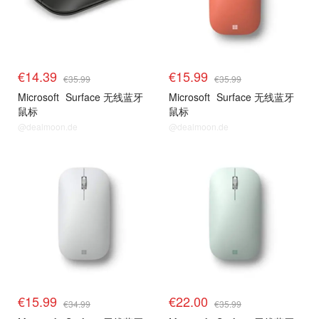
€14.39
€15.99
€35.99
€35.99
Microsoft
Surface 无线蓝牙
Microsoft
Surface 无线蓝牙
鼠标
鼠标
@dealmoon.de
@dealmoon.de
€15.99
€22.00
€34.99
€35.99