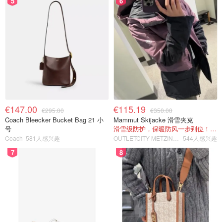
5
6
€147.00
€115.19
€295.00
€350.00
Coach Bleecker Bucket Bag 21 小
Mammut Skijacke 滑雪夹克
号
滑雪级防护，保暖防风一步到位！仅剩s！
Coach
581人感兴趣
OUTLETCITY METZINGEN
544人感兴趣
7
8