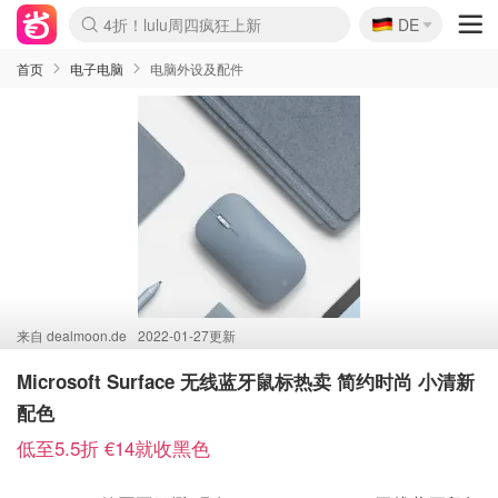
🇩🇪
4折！lulu周四疯狂上新
DE
Boticinal 夏促开抢！
还没结束！&OtherStories大促
Joybuy变相75折 随时失效
速领！Stanley独家85折
疑似霸哥！Camper额外叠85折
Zalando 奥莱闪促！每日更新
Moncler反季囤！5折起+叠9折
Coach Brooklyn仅€192
首页
电子电脑
电脑外设及配件
来自
dealmoon.de
2022-01-27更新
Microsoft Surface 无线蓝牙鼠标热卖 简约时尚 小清新
配色
低至5.5折 €14就收黑色