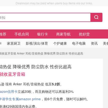
Dealmoon may be paid when users buy items via our links.
推荐
手机合同
银行卡
商家导航
抢好货
卡
家居厨卫
影视/演出/体育
个护健康
电子电脑
资讯
美
29就收蓝牙音箱 Anker 耳机/音箱热促 降噪优秀 防尘防水 性价比超高
/音箱热促 降噪优秀 防尘防水 性价比超高
29就收蓝牙音箱
逊 现有 Anker 耳机/音箱热促 低至
5.2折
。
azon信用卡
立减20欧，而且购物还可以再返利3%
学生专属amazon prime
，前6个月免费，随时可以解约。
或订单满€29德国境内免运费。