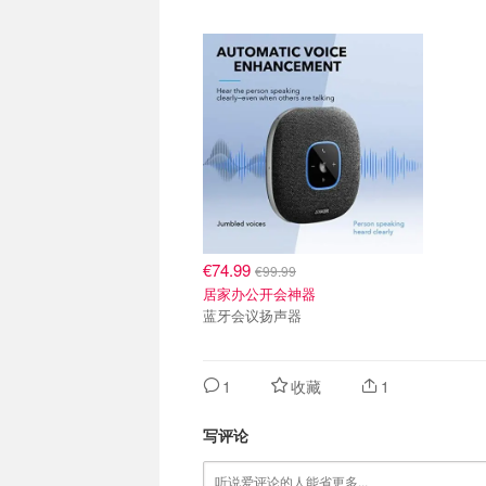
€74.99
€99.99
居家办公开会神器
蓝牙会议扬声器
1
收藏
1
写评论