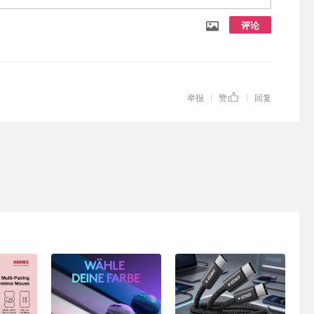
评论
举报
赞
回复
|
|