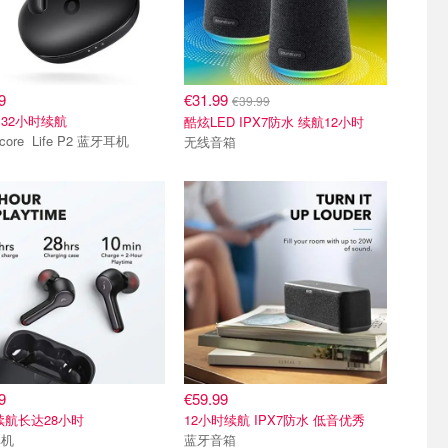
9
€31.99
€39.99
32小时续航
酷炫LED IPX7防水 续航12小时
Soundcore Life P2 蓝牙耳机
无线音箱
9
€59.99
续航长达28小时
12小时续航 IPX7防水 低音优秀
耳机
蓝牙音箱