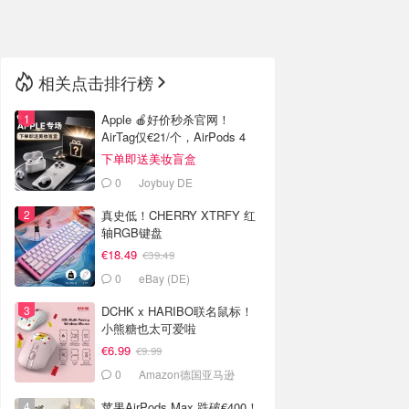
🇳🇿
新西兰
相关点击排行榜
Apple 🍎好价秒杀官网！
AirTag仅€21/个，AirPods 4
€116
下单即送美妆盲盒
0
Joybuy DE
真史低！CHERRY XTRFY 红
轴RGB键盘
€18.49
€39.49
0
eBay (DE)
DCHK x HARIBO联名鼠标！
小熊糖也太可爱啦
€6.99
€9.99
0
Amazon德国亚马逊
苹果AirPods Max 跌破€400！