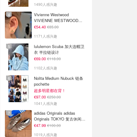
1490人感兴趣
Vivienne Westwood
VIVIENNE WESTWOOD
Nano Solitaire 耳环
€54.40
€85.00
1171人感兴趣
lululemon Scuba 加大连帽卫
衣 半拉链设计
€69.00
€118.00
1102人感兴趣
Nolita Medium Nubuck 链条
pochette
超多明星都在背！
€97.00
€250.00
1041人感兴趣
adidas Originals adidas
Originals TOKYO 复古休闲鞋
深棕色
€47.99
€100.00
1019人感兴趣