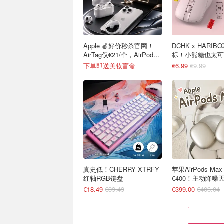
Apple 🍎好价秒杀官网！
DCHK x HARI
AirTag仅€21/个，AirPods
标！小熊糖也太可
4 €116
下单即送美妆盲盒
€6.99
€9.99
真史低！CHERRY XTRFY
苹果AirPods Ma
红轴RGB键盘
€400！主动降噪
€18.49
€39.49
€399.00
€406.04