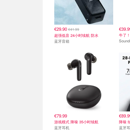
€29.90
€39.9
€41.99
牛了！
超强低音 24小时续航 防水
蓝牙音箱
€79.99
€89.9
游戏模式 降噪 35小时续航
降噪 
蓝牙耳机
蓝牙