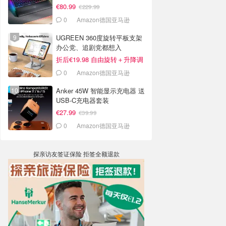
€80.99
€229.99
0
Amazon德国亚马逊
UGREEN 360度旋转平板支架
办公党、追剧党都想入
折后€19.98 自由旋转＋升降调
节
0
Amazon德国亚马逊
Anker 45W 智能显示充电器 送
USB-C充电器套装
€27.99
€39.99
0
Amazon德国亚马逊
探亲访友签证保险 拒签全额退款