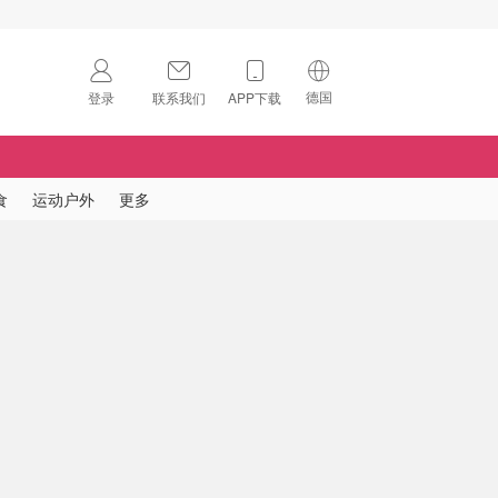
德国
登录
联系我们
APP下载
🇺🇸
美国
🇨🇳
中国
食
运动户外
更多
🇨🇦
加拿大
扫码下载 App
🇬🇧
英国
Download on the
App Store
🇩🇪
德国
Download the
Android App
🇫🇷
法国
🇮🇹
意大利
🇦🇺
澳洲