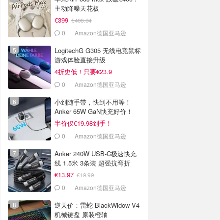
主动降噪天花板
€399
€406.04
0
Amazon德国亚马逊
LogitechG G305 无线电竞鼠标
游戏体验直接升级
4折史低！只要€23.9
0
Amazon德国亚马逊
小到随手带，快到不用等！
Anker 65W GaN快充好价！
半价仅€19.98到手！
0
Amazon德国亚马逊
Anker 240W USB-C极速快充
线 1.5米 3条装 超强抗弯折
€13.97
€19.99
0
Amazon德国亚马逊
逆天价：雷蛇 BlackWidow V4
机械键盘 原装橙轴