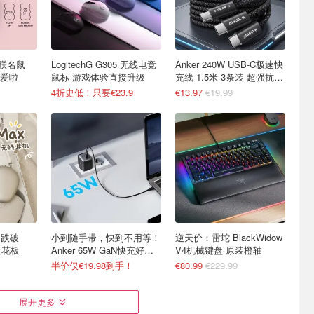
BO联名鼠
LogitechG G305 无线电竞
Anker 240W USB-C极速快
爱啦
鼠标 游戏体验直接升级
充线 1.5米 3条装 超强抗弯
折
4折史低！只要€23.9
€13.97
€19.99
x 跌破
小到随手带，快到不用等！
逆天价：雷蛇 BlackWidow
天花板
Anker 65W GaN快充好
V4机械键盘 原装橙轴
价！
半价仅€19.98到手！
€80.99
€229.99
展开更多