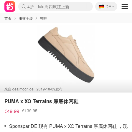
🇩🇪
4折！lulu周四疯狂上新
DE
Boticinal 夏促开抢！
还没结束！&OtherStories大促
Joybuy变相75折 随时失效
速领！Stanley独家85折
疑似霸哥！Camper额外叠85折
Zalando 奥莱闪促！每日更新
Moncler反季囤！5折起+叠9折
Coach Brooklyn仅€192
首页
服饰手袋
男鞋
来自
dealmoon.de
2019-10-09发布
PUMA x XO Terrains 厚底休闲鞋
€49.99
€139.95
Sportspar DE 现有 PUMA x XO Terrains 厚底休闲鞋 ，现