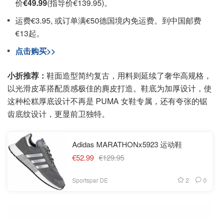
价
€49.99
(指导价€139.95)。
运费€3.95, 或订单满€50德国境内免运费。到中国邮费
€13起。
点击购买>>
小折推荐：
鞋面造型简约复古，用料则延续了奢华高规格，
以光滑皮革搭配质感极佳的麂皮打造。鞋底为加厚设计，使
这种松糕厚底设计不再是 PUMA 女鞋专属，还有夸张的锯
齿底纹设计，更显前卫独特。
Adidas MARATHONx5923 运动鞋
€52.99
€129.95
2
0
Sportspar DE