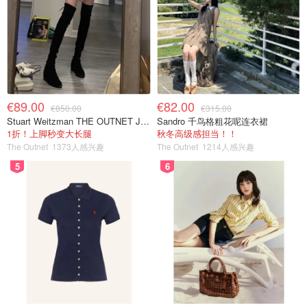
€89.00
€82.00
€850.00
€315.00
Stuart Weitzman THE OUTNET Jocey 弹力绒面过膝靴
Sandro 千鸟格粗花呢连衣裙
1折！上脚秒变大长腿
秋冬高级感担当！！
The Outnet
1373人感兴趣
The Outnet
1214人感兴趣
5
6