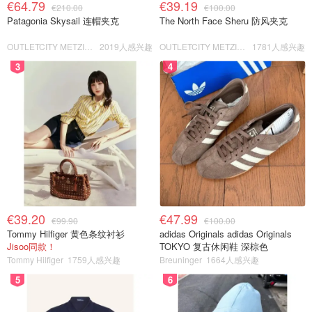
€64.79
€39.19
€210.00
€100.00
Patagonia Skysail 连帽夹克
The North Face Sheru 防风夹克
OUTLETCITY METZINGEN
2019人感兴趣
OUTLETCITY METZINGEN
1781人感兴趣
3
4
€39.20
€47.99
€99.90
€100.00
Tommy Hilfiger 黄色条纹衬衫
adidas Originals adidas Originals
Jisoo同款！
TOKYO 复古休闲鞋 深棕色
Tommy Hilfiger
1759人感兴趣
Breuninger
1664人感兴趣
5
6