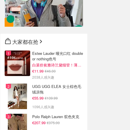
大家都在抢
Estee Lauder 哑光口红 double
or nothing色号
白菜价捡雅诗兰黛细管！薄涂没毛病
€11.99
€46.00
2038人感兴趣
UGG UGG ELEA 女士棕色毛
绒凉拖
€55.99
€139.99
1096人感兴趣
Polo Ralph Lauren 驼色夹克
€207.99
€375.00