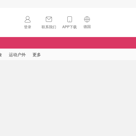
德国
登录
联系我们
APP下载
🇺🇸
美国
🇨🇳
中国
食
运动户外
更多
🇨🇦
加拿大
扫码下载 App
🇬🇧
英国
Download on the
App Store
🇩🇪
德国
Download the
Android App
🇫🇷
法国
🇮🇹
意大利
🇦🇺
澳洲