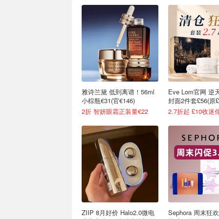
雅诗兰黛 低到离谱！56ml
Eve Lom官网 
小棕瓶€31(官€146)
封面2件套£56(原£2
2折 智妍眼霜正装量€22
2.7折起 £10收迷
ZIIP 8月好价 Halo2.0微电
Sephora 周末狂