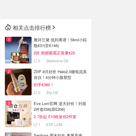
🇳🇿
新西兰
相关点击排行榜
雅诗兰黛 低到离谱！56ml小棕
瓶€31(官€146)
2折 智妍眼霜正装量€22
0
Stylevana DE
ZIIP 8月好价 Halo2.0微电流美
容仪！4分钟小脸塑型
到手€360！
0
Ziip DE
Eve Lom官网 逆天好价！封面
2件套£56(原£206)
2.7折起 £10收迷你2件套
1
EVE LOM
Sephora 周末狂欢 奥莱直接