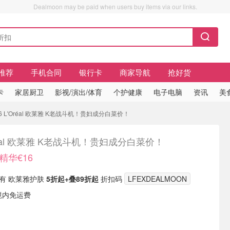
Dealmoon may be paid when users buy items via our links.
推荐
手机合同
银行卡
商家导航
抢好货
卡
家居厨卫
影视/演出/体育
个护健康
电子电脑
资讯
美
6 L'Oréal 欧莱雅 K老战斗机！贵妇成分白菜价！
réal 欧莱雅 K老战斗机！贵妇成分白菜价！
精华€16
c 现有 欧莱雅护肤
5折起+叠89折起
折扣码
LFEXDEALMOON
境内免运费