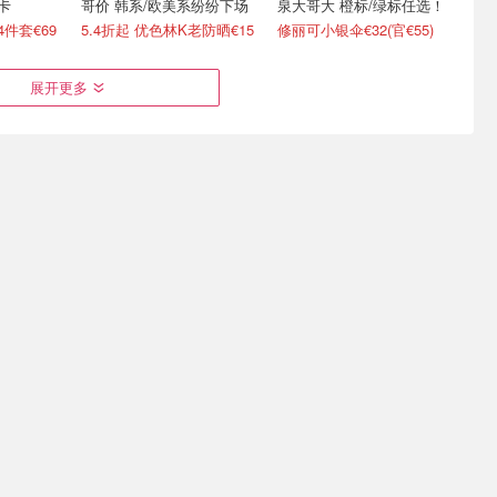
卡
哥价 韩系/欧美系纷纷下场
泉大哥大 橙标/绿标任选！
4件套€69
5.4折起 优色林K老防晒€15
修丽可小银伞€32(官€55)
展开更多
肤搭子！
赫莲娜 七夕狂送12件！含
修丽可 倒贴送回归💥2.3折
容仪全线降
正装黑绷带50px、新版白
💥花€50到手€211
绷带
8.1折起
叠套装8折 尝鲜小套€150
买洁面送27ml精华值€166