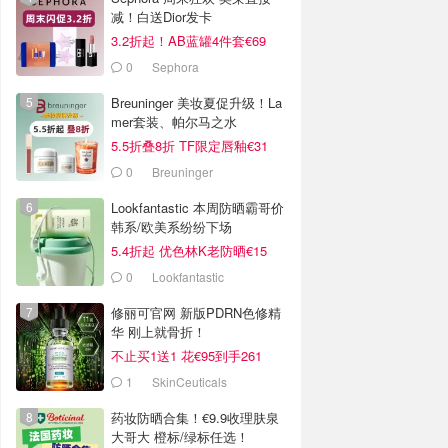
减！白送Dior发卡
3.2折起！AB蓝罐4件套€69
0
Sephora
Breuninger 美妆夏促升级！La
mer套装、帕尔马之水
5.5折叠8折 TF限定唇釉€31
0
Breuninger
Lookfantastic 本周防晒霸哥价
韩系/欧美系纷纷下场
5.4折起 优色林K老防晒€15
0
Lookfantastic
修丽可官网 新版PDRN色修精
华 刚上就骨折！
不止买1送1 花€95到手261
1
SkinCeuticals
药妆防晒合集！€9.9收理肤泉
大哥大 橙标/绿标任选！