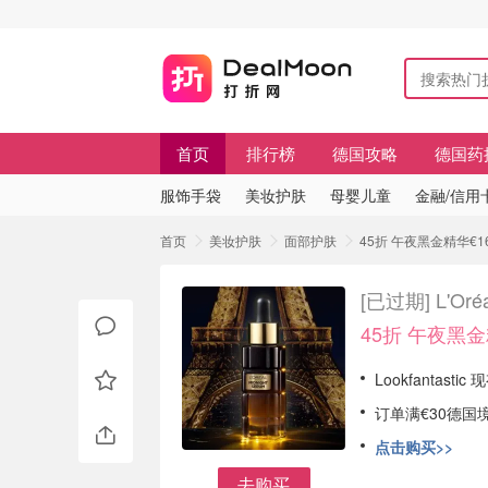
首页
排行榜
德国攻略
德国药
服饰手袋
美妆护肤
母婴儿童
金融/信用
首页
美妆护肤
面部护肤
45折 午夜黑金精华€1
[已过期]
L'O
45折 午夜黑金
Lookfantasti
订单满€30德国
点击购买>>
去购买