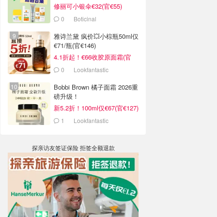
修丽可小银伞€32(官€55)
0
Boticinal
雅诗兰黛 疯价💥小棕瓶50ml仅
€71/瓶(官€146)
4.1折起！€66收胶原面霜(官
€135)
0
Lookfantastic
Bobbi Brown 橘子面霜 2026重
磅升级！
新5.2折！100ml仅€67(官€127)
1
Lookfantastic
探亲访友签证保险 拒签全额退款