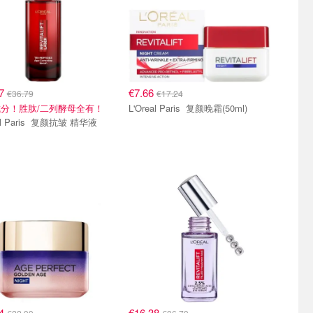
37
€7.66
€36.79
€17.24
分！胜肽/二列酵母全有！
L'Oreal Paris 复颜晚霜(50ml)
ris 复颜抗皱 精华液
24
€16.38