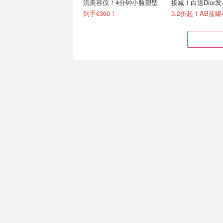
流美容仪！4分钟小脸塑型
接减！白送Dior发
到手€360！
3.2折起！AB蓝罐
雅诗兰黛 疯价💥小棕瓶
度假也能携带的护
50ml仅€71/瓶(官€146)
Currenbody美
4.1折起！€66收胶原面霜(官€135)
Currentbody全场