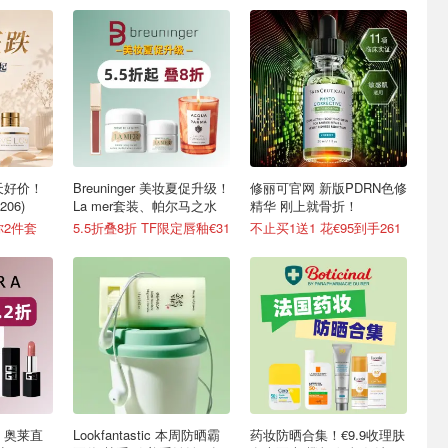
逆天好价！
Breuninger 美妆夏促升级！
修丽可官网 新版PDRN色修
06)
La mer套装、帕尔马之水
精华 刚上就骨折！
你2件套
5.5折叠8折 TF限定唇釉€31
不止买1送1 花€95到手261
欢 奥莱直
Lookfantastic 本周防晒霸
药妆防晒合集！€9.9收理肤