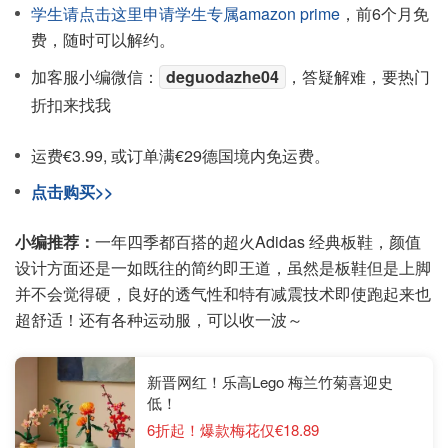
学生请点击这里申请学生专属amazon prime
，前6个月免
费，随时可以解约。
加客服小编微信：
deguodazhe04
，答疑解难，要热门
折扣来找我
运费€3.99, 或订单满€29德国境内免运费。
点击购买>>
小编推荐：
一年四季都百搭的超火Adidas 经典板鞋，颜值
设计方面还是一如既往的简约即王道，虽然是板鞋但是上脚
并不会觉得硬，良好的透气性和特有减震技术即使跑起来也
超舒适！还有各种运动服，可以收一波～
新晋网红！乐高Lego 梅兰竹菊喜迎史
低！
6折起！爆款梅花仅€18.89