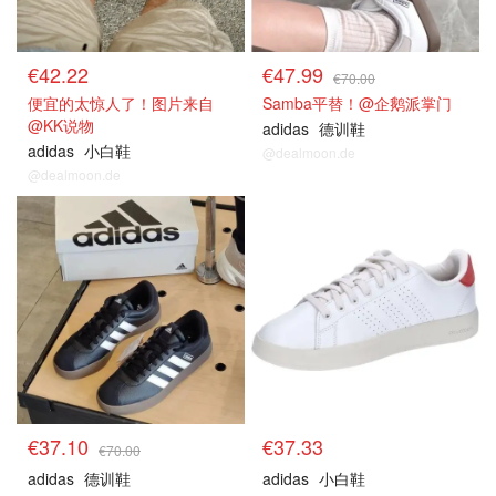
€42.22
€47.99
€70.00
便宜的太惊人了！图片来自
Samba平替！@企鹅派掌门
@KK说物
adidas
德训鞋
adidas
小白鞋
@dealmoon.de
@dealmoon.de
€37.10
€37.33
€70.00
adidas
德训鞋
adidas
小白鞋