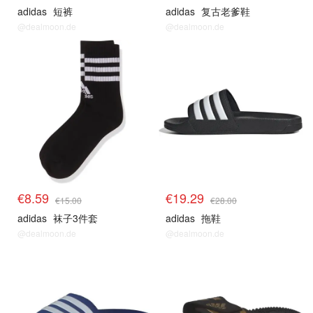
adidas
短裤
adidas
复古老爹鞋
@dealmoon.de
@dealmoon.de
€8.59
€19.29
€15.00
€28.00
adidas
袜子3件套
adidas
拖鞋
@dealmoon.de
@dealmoon.de