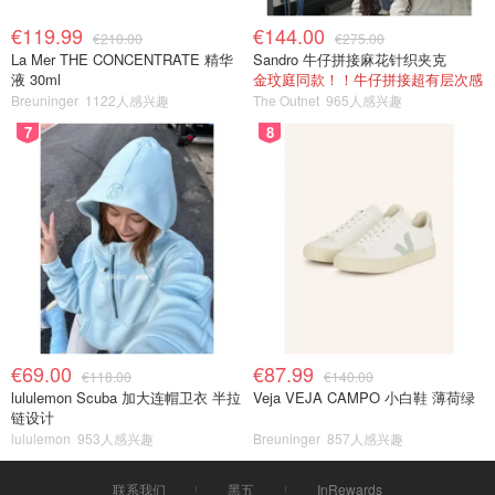
€119.99
€144.00
€210.00
€275.00
La Mer THE CONCENTRATE 精华
Sandro 牛仔拼接麻花针织夹克
液 30ml
金玟庭同款！！牛仔拼接超有层次感
Breuninger
1122人感兴趣
The Outnet
965人感兴趣
7
8
€69.00
€87.99
€118.00
€140.00
lululemon Scuba 加大连帽卫衣 半拉
Veja VEJA CAMPO 小白鞋 薄荷绿
链设计
lululemon
953人感兴趣
Breuninger
857人感兴趣
联系我们
黑五
InRewards