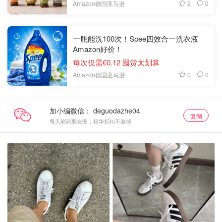
2
0
Amazon德国亚马逊
一瓶能洗100次！Spee四效合一洗衣液
Amazon好价！
每次仅需€0.12 囤货太划算
0
0
Amazon德国亚马逊
加小编微信：
复制
每天刷刷朋友圈，精华折扣不漏掉