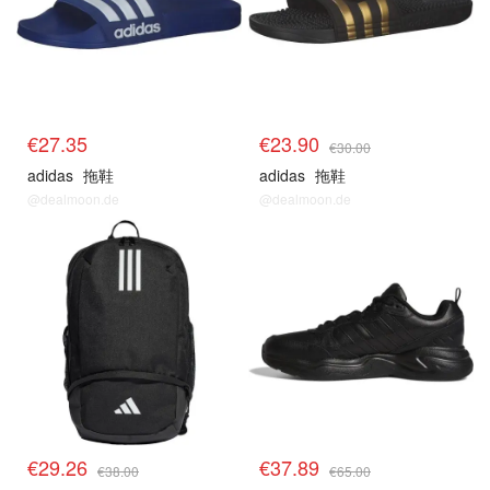
€27.35
€23.90
€30.00
adidas
拖鞋
adidas
拖鞋
@dealmoon.de
@dealmoon.de
€29.26
€37.89
€38.00
€65.00