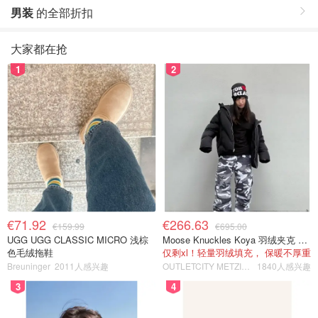
男装
的全部折扣
大家都在抢
1
2
€71.92
€266.63
€159.99
€695.00
UGG UGG CLASSIC MICRO 浅棕
Moose Knuckles Koya 羽绒夹克 黑色
色毛绒拖鞋
仅剩xl！轻量羽绒填充， 保暖不厚重
Breuninger
2011人感兴趣
OUTLETCITY METZINGEN
1840人感兴趣
3
4