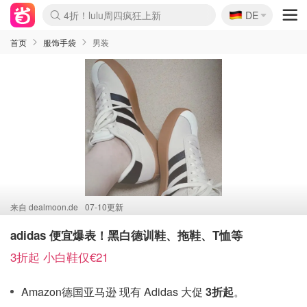
🇩🇪
4折！lulu周四疯狂上新
DE
Boticinal 夏促开抢！
还没结束！&OtherStories大促
Joybuy变相75折 随时失效
速领！Stanley独家85折
疑似霸哥！Camper额外叠85折
Zalando 奥莱闪促！每日更新
Moncler反季囤！5折起+叠9折
Coach Brooklyn仅€192
首页
服饰手袋
男装
来自
dealmoon.de
07-10更新
adidas 便宜爆表！黑白德训鞋、拖鞋、T恤等
3折起 小白鞋仅€21
Amazon德国亚马逊 现有 Adidas 大促
3折起
。