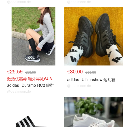
@dealmoon.de
@dealmoon.de
€25.59
€30.00
€50.00
€60.00
激活优惠劵 额外再减€4.31
adidas
Ultimashow 运动鞋
adidas
Duramo RC2 跑鞋
@dealmoon.de
@dealmoon.de