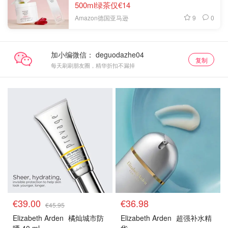
500ml绿茶仅€14
9
0
Amazon德国亚马逊
加小编微信：
复制
每天刷刷朋友圈，精华折扣不漏掉
€39.00
€36.98
€45.95
Elizabeth Arden
橘灿城市防
Elizabeth Arden
超强补水精