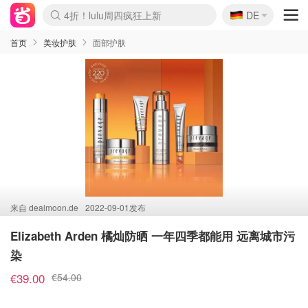
🇩🇪
4折！lulu周四疯狂上新
DE
Boticinal 夏促开抢！
还没结束！&OtherStories大促
Joybuy变相75折 随时失效
速领！Stanley独家85折
疑似霸哥！Camper额外叠85折
Zalando 奥莱闪促！每日更新
Moncler反季囤！5折起+叠9折
Coach Brooklyn仅€192
首页
美妆护肤
面部护肤
来自
dealmoon.de
2022-09-01发布
Elizabeth Arden 橘灿防晒 一年四季都能用 远离城市污
染
€39.00
€54.00