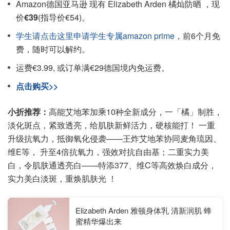
Amazon德国亚马逊 现有 Elizabeth Arden 橘灿防晒 ，现
价
€39
(指导价€54)。
学生请点击这里申请学生专属amazon prime
，前6个月免
费，随时可以解约。
运费€3.99, 或订单满€29德国境内免运费。
点击购买>>
小折推荐：
高能艾地苯加乘10种全新成分，一「橘」制胜，
淡化斑点，紧致透亮，给肌肤新鲜活力，硬核能打！ ​​​​一重
升级抗氧力，抵御氧化侵袭——王炸艾地苯协同麦角琉因、
维E等， 升至4倍抗氧力，强效对抗自由基；二重实力美
白，令肌肤通透亮白——特添377、维C等高效焕白成分，
实力美白淡斑，重焕肌肤光 ！
Elizabeth Arden 雅顿身体乳 清新润肌 蜂
蜜精华爆出来