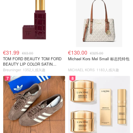
€31.99
€130.00
€63.00
€325.00
TOM FORD BEAUTY TOM FORD
Michael Kors Mel Small 标志托特包
BEAUTY LIP COLOR SATIN
MATTE 裸玫瑰口红
Breuninger
1352人感兴趣
MICHAEL KORS
1183人感兴趣
7
8