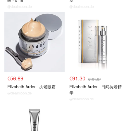
晒 40 ml
华
@dealmoon.de
@dealmoon.de
€56.69
€91.30
€101.67
Elizabeth Arden
抗老眼霜
Elizabeth Arden
日间抗老精
华
@dealmoon.de
@dealmoon.de