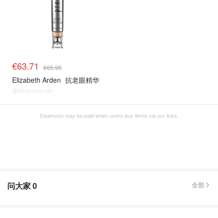
€63.71
€65.95
Elizabeth Arden
抗老眼精华
@dealmoon.de
Dealmoon may be paid when users buy items via our links.
问大家
0
全部