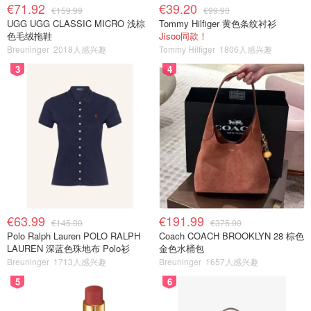
€71.92
€39.20
€159.99
€99.90
UGG UGG CLASSIC MICRO 浅棕
Tommy Hilfiger 黄色条纹衬衫
色毛绒拖鞋
Jisoo同款！
Breuninger
2018人感兴趣
Tommy Hilfiger
1806人感兴趣
3
4
€63.99
€191.99
€145.00
€375.00
Polo Ralph Lauren POLO RALPH
Coach COACH BROOKLYN 28 棕色
LAUREN 深蓝色珠地布 Polo衫
金色水桶包
Breuninger
1713人感兴趣
Breuninger
1657人感兴趣
5
6