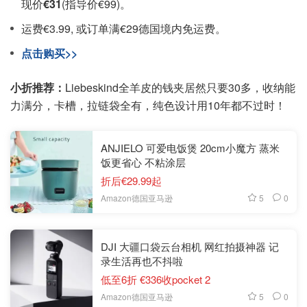
现价
€31
(指导价€99)。
运费€3.99, 或订单满€29德国境内免运费。
点击购买>>
小折推荐：
Liebeskind全羊皮的钱夹居然只要30多，收纳能
力满分，卡槽，拉链袋全有，纯色设计用10年都不过时！
ANJIELO 可爱电饭煲 20cm小魔方 蒸米
饭更省心 不粘涂层
折后€29.99起
5
0
Amazon德国亚马逊
DJI 大疆口袋云台相机 网红拍摄神器 记
录生活再也不抖啦
低至6折 €336收pocket 2
5
0
Amazon德国亚马逊