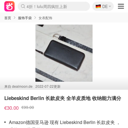
🇩🇪
4折！lulu周四疯狂上新
DE
Boticinal 夏促开抢！
还没结束！&OtherStories大促
Joybuy变相75折 随时失效
速领！Stanley独家85折
疑似霸哥！Camper额外叠85折
Zalando 奥莱闪促！每日更新
Moncler反季囤！5折起+叠9折
Coach Brooklyn仅€192
首页
服饰手袋
女表配饰
来自
dealmoon.de
2022-07-22更新
Liebeskind Berlin 长款皮夹 全羊皮质地 收纳能力满分
€30.00
€99.00
Amazon德国亚马逊 现有 Liebeskind Berlin 长款皮夹 ，