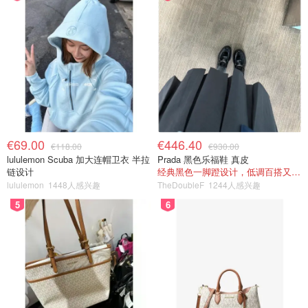
€69.00
€446.40
€118.00
€930.00
lululemon Scuba 加大连帽卫衣 半拉
Prada 黑色乐福鞋 真皮
链设计
经典黑色一脚蹬设计，低调百搭又高级
lululemon
1448人感兴趣
TheDoubleF
1244人感兴趣
5
6