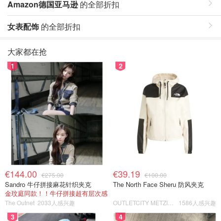
Amazon德国亚马逊
的全部折扣
女表配饰
的全部折扣
大家都在抢
1
2
€144.00
€39.19
€275.00
€100.00
Sandro 牛仔拼接麻花针织夹克
The North Face Sheru 防风夹克
金玟庭同款！！牛仔拼接超有层次感
The Outnet
2033人感兴趣
OUTLETCITY METZINGEN
1586人感兴趣
3
4