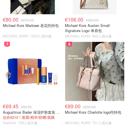
€80.00
€106.00
€275.00
€350.00
Michael Kors Marlowe 老花托特包
Michael Kors Austen Small
Signature Logo 单肩包
MICHAEL KORS
1200人感兴趣
MICHAEL KORS
966人感兴趣
7
8
€69.45
€89.00
€92.95
€295.00
Augustinus Bader 保湿护肤套装 TFC8®
Michael Kors Charlotte logo托特包
总价€210！面霜/精华/防晒/面膜
Sephora
738人感兴趣
MICHAEL KORS
701人感兴趣