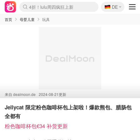
🇩🇪
4折！lulu周四疯狂上新
DE
Boticinal 夏促开抢！
还没结束！&OtherStories大促
Joybuy变相75折 随时失效
速领！Stanley独家85折
疑似霸哥！Camper额外叠85折
Zalando 奥莱闪促！每日更新
Moncler反季囤！5折起+叠9折
Coach Brooklyn仅€192
首页
母婴儿童
玩具
来自
dealmoon.de
2024-08-21更新
Jellycat 限定粉色咖啡杯包上架啦！爆款熊包、腊肠包
全都有
粉色咖啡杯包€34 补货更新