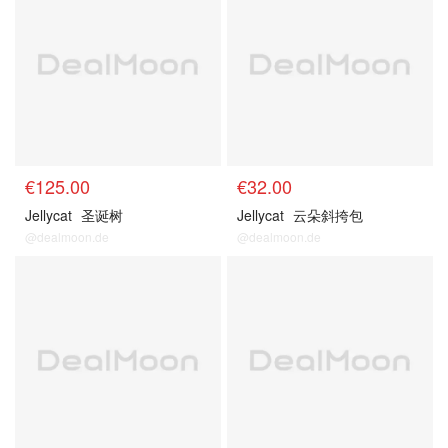
€125.00
€32.00
Jellycat
圣诞树
Jellycat
云朵斜挎包
@dealmoon.de
@dealmoon.de