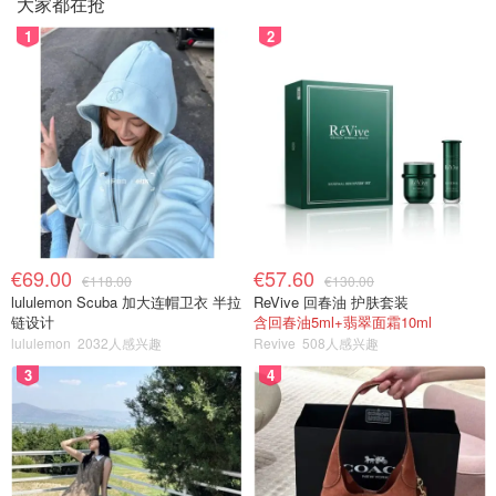
大家都在抢
1
2
€69.00
€57.60
€118.00
€130.00
lululemon Scuba 加大连帽卫衣 半拉
ReVive 回春油 护肤套装
链设计
含回春油5ml+翡翠面霜10ml
lululemon
2032人感兴趣
Revive
508人感兴趣
3
4