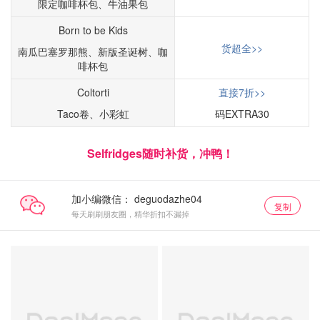
限定咖啡杯包、牛油果包
Born to be Kids
货超全>>
南瓜巴塞罗那熊、新版圣诞树、咖
啡杯包
Coltorti
直接7折>>
Taco卷、小彩虹
码EXTRA30
Selfridges随时补货，冲鸭！
加小编微信：
复制
每天刷刷朋友圈，精华折扣不漏掉