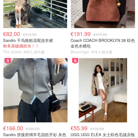
€82.00
€191.99
€315.00
€375.00
Sandro 千鸟格粗花呢连衣裙
Coach COACH BROOKLYN 28 棕色
秋冬高级感担当！！
金色水桶包
The Outnet
469人感兴趣
Breuninger
404人感兴趣
5
6
€166.00
€55.99
€265.00
€139.99
Sandro 拼接府绸羊毛混纺开衫 灰色
UGG UGG ELEA 女士棕色毛绒凉拖