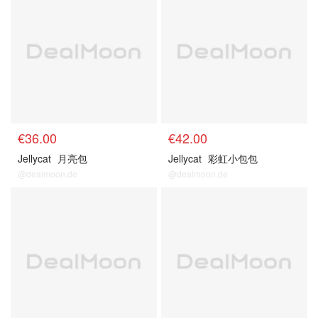
€36.00
€42.00
Jellycat
月亮包
Jellycat
彩虹小包包
@dealmoon.de
@dealmoon.de