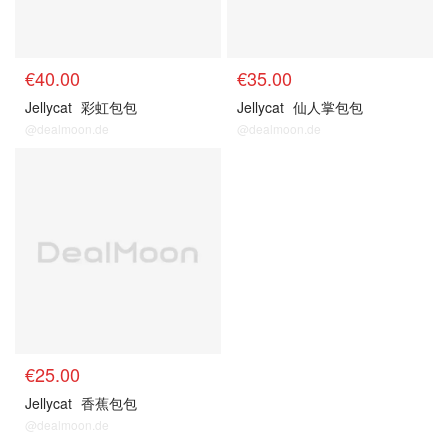
€40.00
€35.00
Jellycat
彩虹包包
Jellycat
仙人掌包包
@dealmoon.de
@dealmoon.de
€25.00
Jellycat
香蕉包包
@dealmoon.de