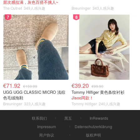
层次感拉满，灰色百搭不挑人~
The Outnet
349人感兴趣
Breuninger
343人感兴趣
7
8
€71.92
€39.20
€159.99
€99.90
UGG UGG CLASSIC MICRO 浅棕
Tommy Hilfiger 黄色条纹衬衫
色毛绒拖鞋
Jisoo同款！
Breuninger
323人感兴趣
Tommy Hilfiger
240人感兴趣
联系我们
黑五
InRewards
Impressum
Datenschutzerklärung
用户协议
版权声明