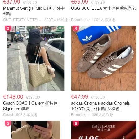
€87.99
€55.99
€180.00
€139.99
Mammut Sertig II Mid GTX 户外中
UGG UGG ELEA 女士棕色毛绒凉拖
帮鞋
OUTLETCITY METZINGEN
2037人感兴趣
Breuninger
1204人感兴趣
3
4
€149.00
€47.99
€395.00
€100.00
Coach COACH Gallery 托特包
adidas Originals adidas Originals
Signature 帆布
TOKYO 复古休闲鞋 深棕色
Coach
693人感兴趣
Breuninger
689人感兴趣
5
6