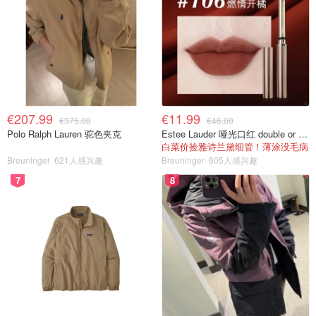
€207.99
€11.99
€375.00
€46.00
Polo Ralph Lauren 驼色夹克
Estee Lauder 哑光口红 double or nothing色号
白菜价捡雅诗兰黛细管！薄涂没毛病
Breuninger
621人感兴趣
Breuninger
605人感兴趣
7
8