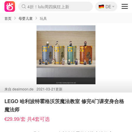
🇩🇪
4折！lulu周四疯狂上新
DE
Boticinal 夏促开抢！
还没结束！&OtherStories大促
Joybuy变相75折 随时失效
速领！Stanley独家85折
疑似霸哥！Camper额外叠85折
Zalando 奥莱闪促！每日更新
Moncler反季囤！5折起+叠9折
Coach Brooklyn仅€192
首页
母婴儿童
玩具
来自
dealmoon.de
2021-03-21更新
LEGO 哈利波特霍格沃茨魔法教室 修完4门课变身合格
魔法师
€29.99/套 共4套可选