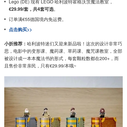
Lego (DE) 现有 LEGO 哈利波特霍格沃茨魔法教室，
€29.99/套，共4套可选
。
订单满€55德国境内免运费。
点击购买>>
小折推荐：
哈利波特迷们又迎来新品啦！这次的设计非常巧
思，电影中的变形课、魔药课、草药课、魔咒课教室，全部
被设计成一本本魔法书的形式，每套颗粒数都在200+，而
且售价非常亲民，只有€29.99/本哦~