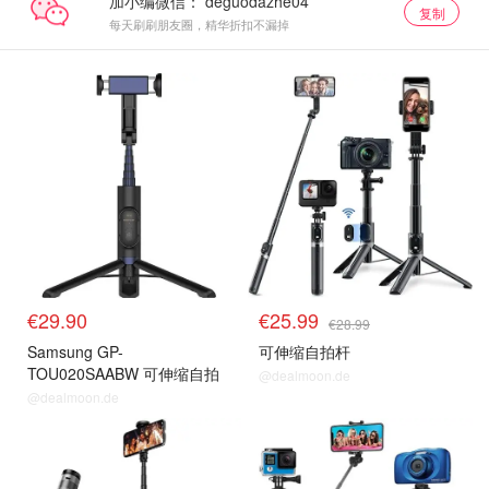
加小编微信：
复制
每天刷刷朋友圈，精华折扣不漏掉
€29.90
€25.99
€28.99
Samsung GP-
可伸缩自拍杆
TOU020SAABW 可伸缩自拍
@dealmoon.de
杆
@dealmoon.de