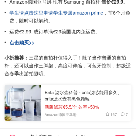
Amazon德国亚马逊 现有 Samsung 自拍杆
售价€29.9
。
学生请点击这里申请学生专属amazon prime
，前6个月免
费，随时可以解约。
运费€3.99, 或订单满€29德国境内免运费。
点击购买>>
小折推荐：
三星的自拍杆值得入手！除了当作普通的自拍
杆，还可以当作三脚架，高度可伸缩，可蓝牙控制，超级适
合春季出游拍摄哦。
Brita 滤水壶科普 - brita滤芯能用多久、
brita滤水壶有黑色颗粒
新版滤芯€5.5/个 效率+50%
167
7
Amazon德国亚马逊