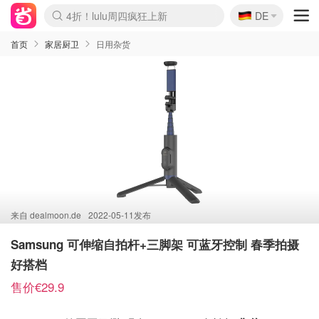
🇩🇪
4折！lulu周四疯狂上新
DE
Boticinal 夏促开抢！
还没结束！&OtherStories大促
Joybuy变相75折 随时失效
速领！Stanley独家85折
疑似霸哥！Camper额外叠85折
Zalando 奥莱闪促！每日更新
Moncler反季囤！5折起+叠9折
Coach Brooklyn仅€192
首页
家居厨卫
日用杂货
来自
dealmoon.de
2022-05-11发布
Samsung 可伸缩自拍杆+三脚架 可蓝牙控制 春季拍摄
好搭档
售价€29.9