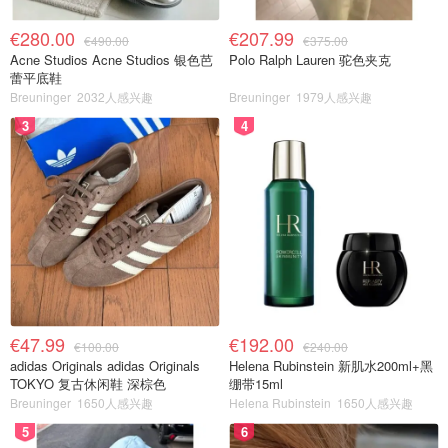
€280.00
€207.99
€490.00
€375.00
Acne Studios Acne Studios 银色芭
Polo Ralph Lauren 驼色夹克
蕾平底鞋
Breuninger
2032人感兴趣
Breuninger
1979人感兴趣
3
4
€47.99
€192.00
€100.00
€240.00
adidas Originals adidas Originals
Helena Rubinstein 新肌水200ml+黑
TOKYO 复古休闲鞋 深棕色
绷带15ml
Breuninger
1650人感兴趣
Helena Rubinstein
1650人感兴趣
5
6