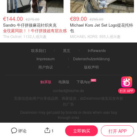
€144.00
€89.00
€275.00
€295.00
Sandro 牛仔拼接麻花针织夹克
Michael Kors Jet Set Logo提花托特
金玟庭同款！！牛仔拼接超有层次感
包
The Outnet
1132人感兴趣
MICHAEL KORS
955人感兴趣
联系我们
黑五
InRewards
Impressum
Datenschutzerklärung
用户协议
版权声明
触屏版
电脑版
下载App
contact@dazhe.de
打开 APP
页面信息由用户分享或品牌、商家提供，由Dealmoon核实后发布折
扣广告
Dealmoon may get paid by brands or deals when user buy
through links
立即购买
评论
1
打开 APP