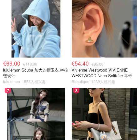
€69.00
€54.40
€118.00
€85.00
lululemon Scuba 加大连帽卫衣 半拉
Vivienne Westwood VIVIENNE
链设计
WESTWOOD Nano Solitaire 耳环
lululemon
1558人感兴趣
Rboutique
1239人感兴趣
7
8