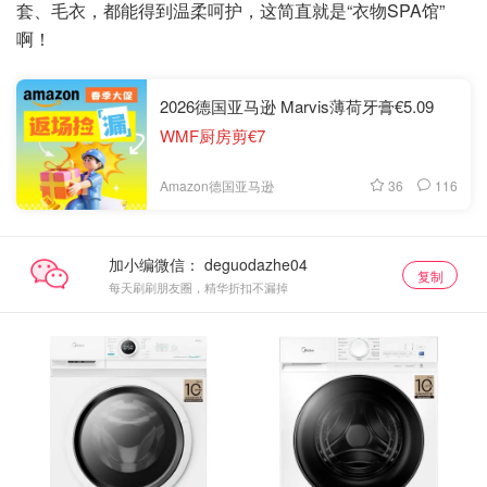
套、毛衣，都能得到温柔呵护，这简直就是“衣物SPA馆”
啊！
2026德国亚马逊 Marvis薄荷牙膏€5.09
WMF厨房剪€7
36
116
Amazon德国亚马逊
加小编微信：
复制
每天刷刷朋友圈，精华折扣不漏掉