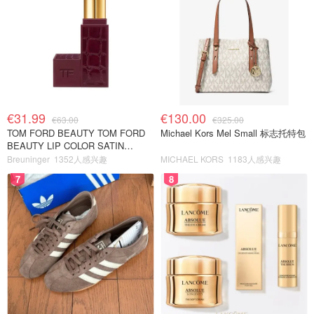
€31.99
€130.00
€63.00
€325.00
TOM FORD BEAUTY TOM FORD
Michael Kors Mel Small 标志托特包
BEAUTY LIP COLOR SATIN
MATTE 裸玫瑰口红
Breuninger
1352人感兴趣
MICHAEL KORS
1183人感兴趣
7
8