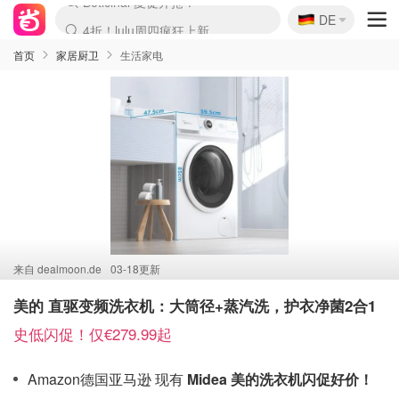
🇩🇪
4折！lulu周四疯狂上新
DE
Boticinal 夏促开抢！
还没结束！&OtherStories大促
Joybuy变相75折 随时失效
速领！Stanley独家85折
疑似霸哥！Camper额外叠85折
Zalando 奥莱闪促！每日更新
Moncler反季囤！5折起+叠9折
Coach Brooklyn仅€192
首页
家居厨卫
生活家电
来自
dealmoon.de
03-18更新
美的 直驱变频洗衣机：大筒径+蒸汽洗，护衣净菌2合1
史低闪促！仅€279.99起
Amazon德国亚马逊 现有
Midea 美的洗衣机闪促好价！