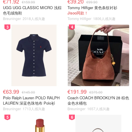
€71.92
€39.20
€159.99
€99.90
UGG UGG CLASSIC MICRO 浅棕
Tommy Hilfiger 黄色条纹衬衫
色毛绒拖鞋
Jisoo同款！
Breuninger
2018人感兴趣
Tommy Hilfiger
1806人感兴趣
3
4
€63.99
€191.99
€145.00
€375.00
Polo Ralph Lauren POLO RALPH
Coach COACH BROOKLYN 28 棕色
LAUREN 深蓝色珠地布 Polo衫
金色水桶包
Breuninger
1713人感兴趣
Breuninger
1657人感兴趣
5
6