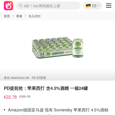
🇩🇪
4折！lulu周四疯狂上新
DE
Boticinal 夏促开抢！
还没结束！&OtherStories大促
Joybuy变相75折 随时失效
速领！Stanley独家85折
疑似霸哥！Camper额外叠85折
Zalando 奥莱闪促！每日更新
Moncler反季囤！5折起+叠9折
Coach Brooklyn仅€192
首页
美食
食品酒饮
来自
dealmoon.de
06-23更新
PD提前抢：苹果西打 含4.5%酒精 一箱24罐
€22.78
€35.76
Amazon德国亚马逊 现有 Somersby 苹果西打 4.5%酒精