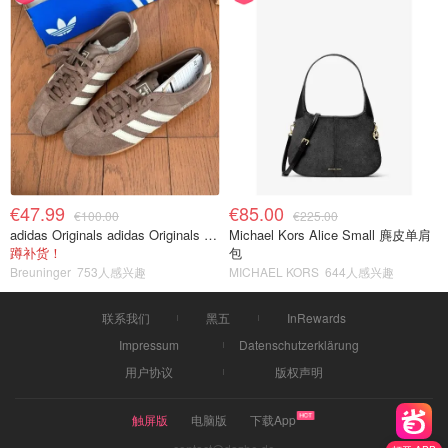
€47.99
€85.00
€100.00
€225.00
adidas Originals adidas Originals TOKYO 复古休闲鞋 深棕色
Michael Kors Alice Small 麂皮单肩
蹲补货！
包
Breuninger
753人感兴趣
MICHAEL KORS
644人感兴趣
联系我们
黑五
InRewards
Impressum
Datenschutzerklärung
用户协议
版权声明
触屏版
电脑版
下载App