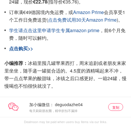
24罐，现价
€22.78
(指导价€35.76)。
订单满€49德国境内免运费，或
Amazon Prime
会员享受1
个工作日免费送货(
点击免费试用30天Amazon Prime
)。
学生请点击这里申请学生专属amazon prime
，前6个月免
费，随时可以解约。
点击购买>>
小编推荐：
冰箱里囤几罐苹果西打，周末追剧或者朋友来家
里坐坐，随手递一罐挺合适的。4.5度的酒精喝起来不冲，
带一点点苹果的酸甜味，冰镇之后口感更好。一箱24罐，慢
慢喝也不怕很快就没了。
加小编微信：
复制
每天刷刷朋友圈，精华折扣不漏掉
Dealmoon may be paid when users buy items via our links.