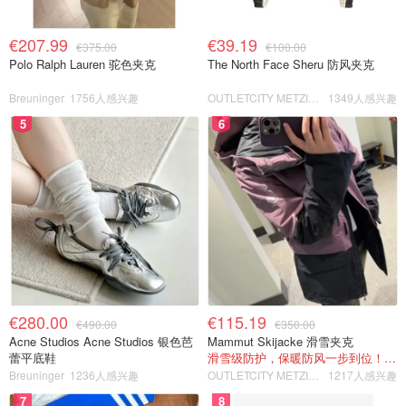
€207.99
€39.19
€375.00
€100.00
Polo Ralph Lauren 驼色夹克
The North Face Sheru 防风夹克
Breuninger
1756人感兴趣
OUTLETCITY METZINGEN
1349人感兴趣
5
6
€280.00
€115.19
€490.00
€350.00
Acne Studios Acne Studios 银色芭
Mammut Skijacke 滑雪夹克
蕾平底鞋
滑雪级防护，保暖防风一步到位！仅剩s！
Breuninger
1236人感兴趣
OUTLETCITY METZINGEN
1217人感兴趣
7
8