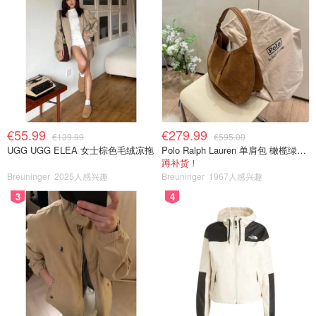
€55.99
€279.99
€139.99
€595.00
UGG UGG ELEA 女士棕色毛绒凉拖
Polo Ralph Lauren 单肩包 橄榄绿金色
蹲补货！
Breuninger
2025人感兴趣
Breuninger
1967人感兴趣
3
4