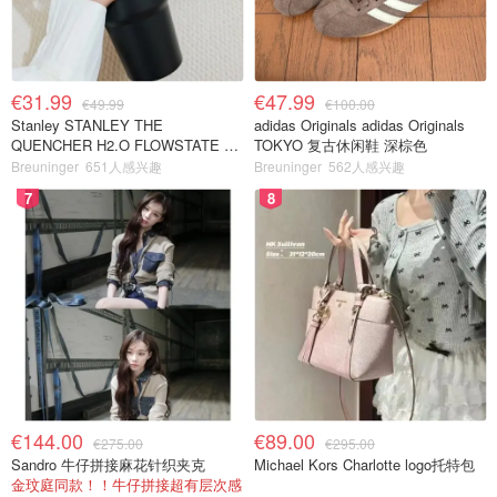
€31.99
€47.99
€49.99
€100.00
Stanley STANLEY THE
adidas Originals adidas Originals
QUENCHER H2.O FLOWSTATE 保
TOKYO 复古休闲鞋 深棕色
温杯 1.18L 黑色
Breuninger
651人感兴趣
Breuninger
562人感兴趣
7
8
€144.00
€89.00
€275.00
€295.00
Sandro 牛仔拼接麻花针织夹克
Michael Kors Charlotte logo托特包
金玟庭同款！！牛仔拼接超有层次感