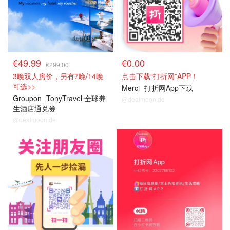
€49.99
€0.00
€299.00
3晚双人房价，另有7晚/14晚
点击下载“打折网”APP！
可选>>
Merci
打折网App下载
Groupon
TonyTravel 全球养
@dealmoon.de
生酒店通兑券
@dealmoon.de
关注我们~
关注我们~