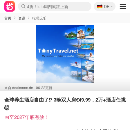
🇩🇪
4折！lulu周四疯狂上新
DE
Boticinal 夏促开抢！
还没结束！&OtherStories大促
Joybuy变相75折 随时失效
速领！Stanley独家85折
疑似霸哥！Camper额外叠85折
Zalando 奥莱闪促！每日更新
Moncler反季囤！5折起+叠9折
Coach Brooklyn仅€192
首页
资讯
吃喝玩乐
来自
dealmoon.de
06-22更新
全球养生酒店自由了⁉️ 3晚双人房€49.99，2万+酒店任挑
🤯
📅至2027年底有效！