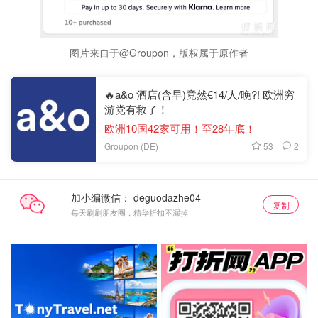
图片来自于@Groupon，版权属于原作者
🔥a&o 酒店(含早)竟然€14/人/晚?! 欧洲穷
游党有救了！
欧洲10国42家可用！至28年底！
53
2
Groupon (DE)
加小编微信：
复制
每天刷刷朋友圈，精华折扣不漏掉
抢券直达
关注我们~