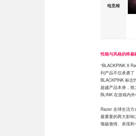
电竞椅
性能与风格的终极
“BLACKPINK
列产品不仅承袭了 
BLACKPINK
超越产品本身，致
BLINK 在游戏
Razer 全球生活
最重要的两大影响力
颂扬激情、表现和