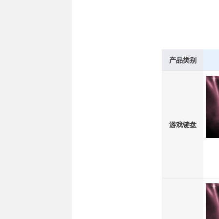
产品类别
游戏键盘