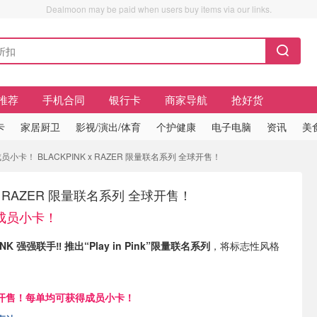
Dealmoon may be paid when users buy items via our links.
推荐
手机合同
银行卡
商家导航
抢好货
卡
家居厨卫
影视/演出/体育
个护健康
电子电脑
资讯
美
小卡！ BLACKPINK x RAZER 限量联名系列 全球开售！
 x RAZER 限量联名系列 全球开售！
成员小卡！
PINK 强强联手‼️
推出“Play in Pink”限量联名系列
，将标志性风格
开售！每单均可获得成员小卡！