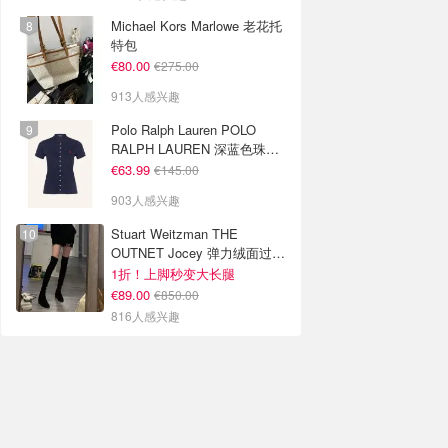
Michael Kors Marlowe 老花托
特包
€80.00
€275.00
913人感兴趣
Polo Ralph Lauren POLO
RALPH LAUREN 深蓝色珠地
布 Polo衫
€63.99
€145.00
903人感兴趣
Stuart Weitzman THE
OUTNET Jocey 弹力绒面过膝
靴
1折！上脚秒变大长腿
€89.00
€850.00
816人感兴趣