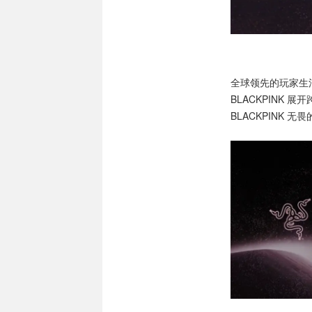
全球领先的玩家生活方
BLACKPINK 展
BLACKPINK