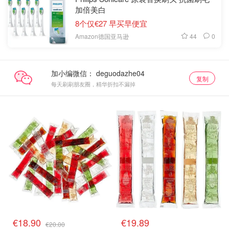
加倍美白
8个仅€27 早买早便宜
44
0
Amazon德国亚马逊
加小编微信：
复制
每天刷刷朋友圈，精华折扣不漏掉
€18.90
€19.89
€20.00