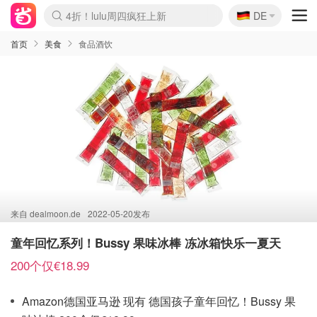
🇩🇪
4折！lulu周四疯狂上新
DE
Boticinal 夏促开抢！
还没结束！&OtherStories大促
Joybuy变相75折 随时失效
速领！Stanley独家85折
疑似霸哥！Camper额外叠85折
Zalando 奥莱闪促！每日更新
Moncler反季囤！5折起+叠9折
Coach Brooklyn仅€192
首页
美食
食品酒饮
来自
dealmoon.de
2022-05-20发布
童年回忆系列！Bussy 果味冰棒 冻冰箱快乐一夏天
200个仅€18.99
Amazon德国亚马逊 现有 德国孩子童年回忆！Bussy 果