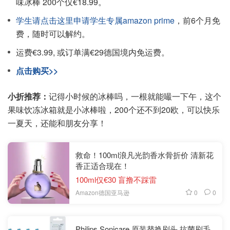
味冰棒 200个仅€18.99。
学生请点击这里申请学生专属amazon prime
，前6个月免
费，随时可以解约。
运费€3.99, 或订单满€29德国境内免运费。
点击购买>>
小折推荐：
记得小时候的冰棒吗，一根就能嘬一下午，这个
果味饮冻冰箱就是小冰棒啦，200个还不到20欧，可以快乐
一夏天，还能和朋友分享！
救命！100ml浪凡光韵香水骨折价 清新花
香正适合现在！
100ml仅€30 盲撸不踩雷
0
0
Amazon德国亚马逊
Philips Sonicare 原装替换刷头 抗菌刷毛