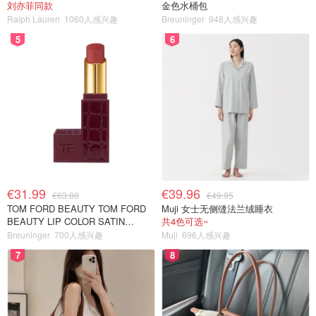
刘亦菲同款
金色水桶包
Ralph Lauren
1060人感兴趣
Breuninger
948人感兴趣
5
6
€31.99
€39.96
€63.00
€49.95
TOM FORD BEAUTY TOM FORD
Muji 女士无侧缝法兰绒睡衣
BEAUTY LIP COLOR SATIN
共4色可选~
MATTE 裸玫瑰口红
Breuninger
700人感兴趣
Muji
696人感兴趣
7
8