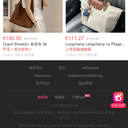
€190.00
€111.27
€475.00
€160.65
Coach Brooklyn 单肩包 39
Longchamp Longchamp Le Pliage 大号手提包
罕见！首次折扣！
上学背超级能装
Coach
386人感兴趣
Cettire
367人感兴趣
联系我们
黑五
InRewards
Impressum
Datenschutzerklärung
用户协议
版权声明
触屏版
电脑版
下载App
contact@dazhe.de
打开 APP
页面信息由用户分享或品牌、商家提供，由Dealmoon核实后发布折
扣广告
Dealmoon may get paid by brands or deals when user buy