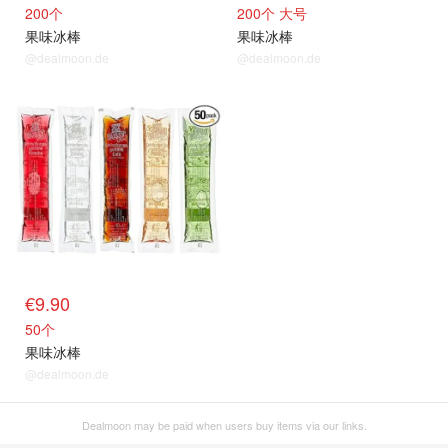
200个
200个 大号
果味冰棒
果味冰棒
@dealmoon.de
@dealmoon.de
€9.90
50个
果味冰棒
@dealmoon.de
Dealmoon may be paid when users buy items via our links.