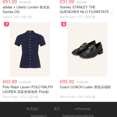
€91.00
€31.99
€130.00
€49.99
adidas x Liberty London 联名款
Stanley STANLEY THE
Samba OG
QUENCHER H2.O FLOWSTATE 保
温杯 1.18L 黑色
adidas
544人感兴趣
Breuninger
472人感兴趣
7
8
€63.99
€95.92
€145.00
€195.00
Polo Ralph Lauren POLO RALPH
Coach COACH Loafer 黑色乐福鞋
LAUREN 深蓝色珠地布 Polo衫
Breuninger
472人感兴趣
Breuninger
439人感兴趣
联系我们
黑五
InRewards
Impressum
Datenschutzerklärung