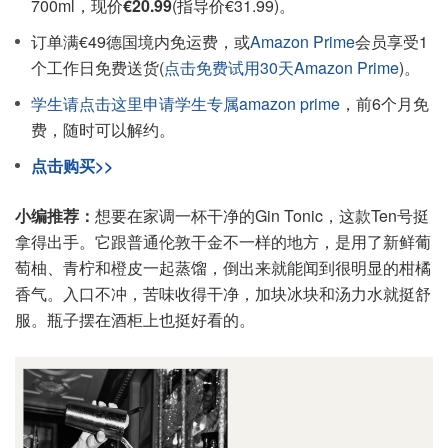
700ml，现价
€20.99
(指导价€31.99)。
订单满€49德国境内免运费，或
Amazon Prime
会员享受1
个工作日免费送货(
点击免费试用30天Amazon Prime
)。
学生请点击这里申请学生专属amazon prime
，前6个月免
费，随时可以解约。
点击购买>>
小编推荐：
想要在家调一杯干净的Gin Tonic，这款Ten号挺
拿得出手。它跟普通伦敦干金不一样的地方，是用了新鲜葡
萄柚、青柠和橙皮一起蒸馏，倒出来就能闻到很明显的柑橘
香气。入口不冲，苦味收得干净，加块冰块和汤力水就挺舒
服。瓶子摆在酒柜上也挺好看的。