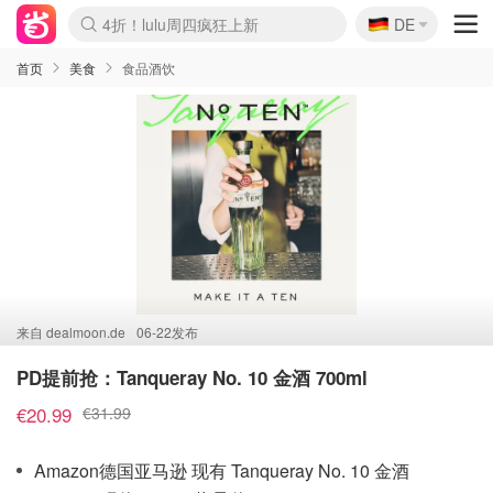
🇩🇪
4折！lulu周四疯狂上新
DE
Boticinal 夏促开抢！
还没结束！&OtherStories大促
Joybuy变相75折 随时失效
速领！Stanley独家85折
疑似霸哥！Camper额外叠85折
Zalando 奥莱闪促！每日更新
Moncler反季囤！5折起+叠9折
Coach Brooklyn仅€192
首页
美食
食品酒饮
来自
dealmoon.de
06-22发布
PD提前抢：Tanqueray No. 10 金酒 700ml
€20.99
€31.99
Amazon德国亚马逊 现有 Tanqueray No. 10 金酒