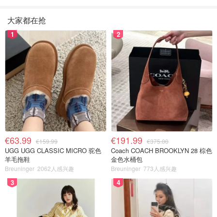
大家都在抢
1
2
€63.99
€191.99
€159.99
€375.00
UGG UGG CLASSIC MICRO 驼色
Coach COACH BROOKLYN 28 棕色
羊毛拖鞋
金色水桶包
Breuninger
2062人感兴趣
Breuninger
773人感兴趣
3
4