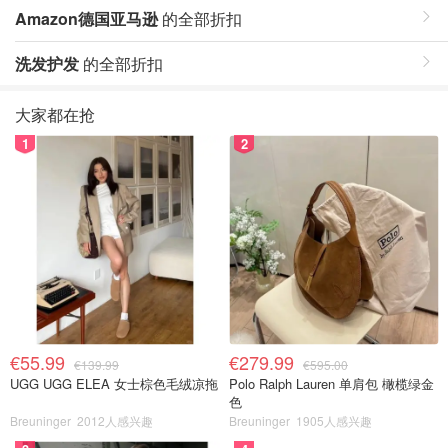
Amazon德国亚马逊
的全部折扣
洗发护发
的全部折扣
大家都在抢
1
2
€55.99
€279.99
€139.99
€595.00
UGG UGG ELEA 女士棕色毛绒凉拖
Polo Ralph Lauren 单肩包 橄榄绿金
色
Breuninger
2012人感兴趣
Breuninger
1905人感兴趣