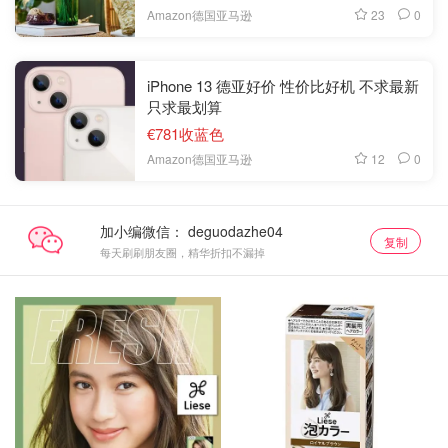
23
0
Amazon德国亚马逊
iPhone 13 德亚好价 性价比好机 不求最新
只求最划算
€781收蓝色
12
0
Amazon德国亚马逊
加小编微信：
复制
每天刷刷朋友圈，精华折扣不漏掉