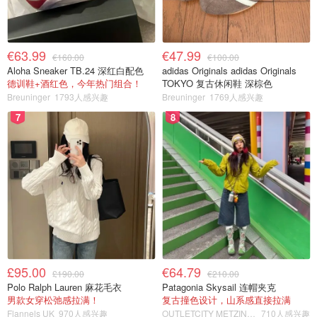
€63.99
€47.99
€160.00
€100.00
Aloha Sneaker TB.24 深红白配色
adidas Originals adidas Originals
德训鞋+酒红色，今年热门组合！
TOKYO 复古休闲鞋 深棕色
Breuninger
1793人感兴趣
Breuninger
1769人感兴趣
7
8
£95.00
€64.79
£190.00
€210.00
Polo Ralph Lauren 麻花毛衣
Patagonia Skysail 连帽夹克
男款女穿松弛感拉满！
复古撞色设计，山系感直接拉满
Flannels UK
970人感兴趣
OUTLETCITY METZINGEN
710人感兴趣