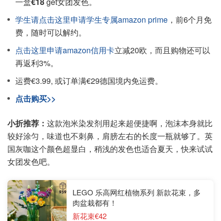
一盒
€18
get女团发色。
学生请点击这里申请学生专属amazon prime
，前6个月免
费，随时可以解约。
点击这里申请amazon信用卡
立减20欧，而且购物还可以
再返利3%。
运费€3.99, 或订单满€29德国境内免运费。
点击购买>>
小折推荐：
这款泡米染发剂用起来超便捷啊，泡沫本身就比
较好涂匀，味道也不刺鼻，肩膀左右的长度一瓶就够了。英
国灰咖这个颜色超显白，稍浅的发色也适合夏天，快来试试
女团发色吧。
LEGO 乐高网红植物系列 新款花束，多
肉盆栽都有！
新花束€42