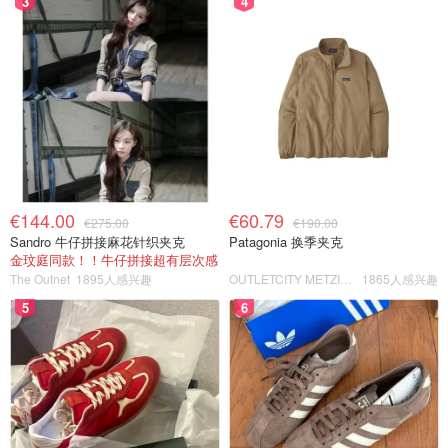
3
4
€144.00
€60.79
€275.00
€190.00
Sandro 牛仔拼接麻花针织夹克
Patagonia 换季夹克
金玟庭同款！！牛仔拼接超有层次感
The Outnet
1895人感兴趣
OUTLETCITY METZINGEN
1865人感兴趣
5
6