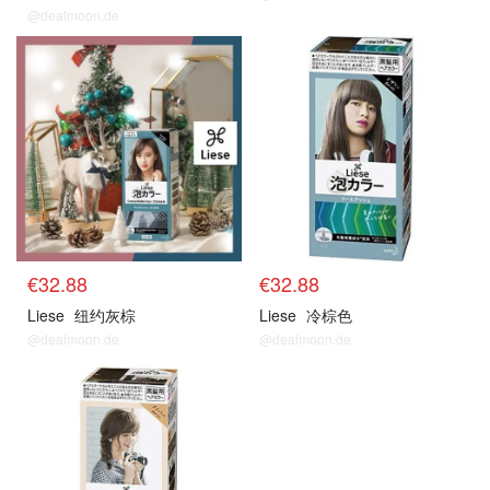
@dealmoon.de
€32.88
€32.88
Liese
纽约灰棕
Liese
冷棕色
@dealmoon.de
@dealmoon.de