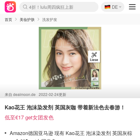
🇩🇪
4折！lulu周四疯狂上新
DE
Boticinal 夏促开抢！
还没结束！&OtherStories大促
Joybuy变相75折 随时失效
速领！Stanley独家85折
疑似霸哥！Camper额外叠85折
Zalando 奥莱闪促！每日更新
Moncler反季囤！5折起+叠9折
Coach Brooklyn仅€192
首页
美妆护肤
洗发护发
来自
dealmoon.de
2022-02-24更新
Kao花王 泡沫染发剂 英国灰咖 带着新法色去春游！
低至€17 get女团发色
Amazon德国亚马逊 现有 Kao花王 泡沫染发剂 英国灰棕