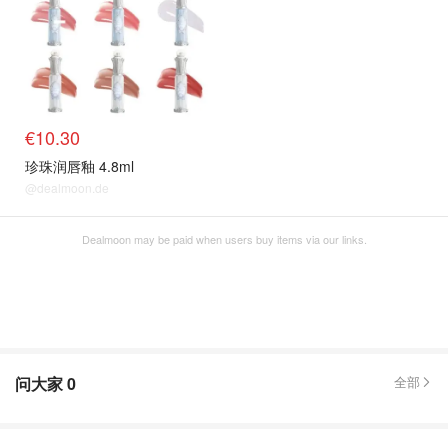
€10.30
珍珠润唇釉 4.8ml
@dealmoon.de
Dealmoon may be paid when users buy items via our links.
问大家
0
全部