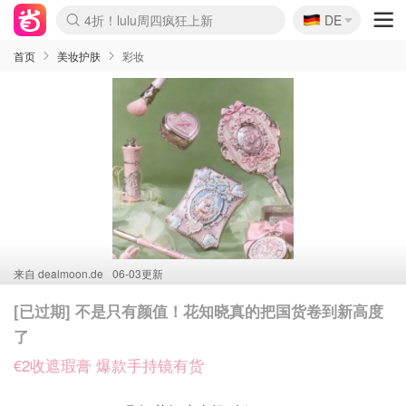
🇩🇪
4折！lulu周四疯狂上新
DE
Boticinal 夏促开抢！
还没结束！&OtherStories大促
Joybuy变相75折 随时失效
速领！Stanley独家85折
疑似霸哥！Camper额外叠85折
Zalando 奥莱闪促！每日更新
Moncler反季囤！5折起+叠9折
Coach Brooklyn仅€192
首页
美妆护肤
彩妆
来自
dealmoon.de
06-03更新
[已过期] 不是只有颜值！花知晓真的把国货卷到新高度
了
€2收遮瑕膏 爆款手持镜有货