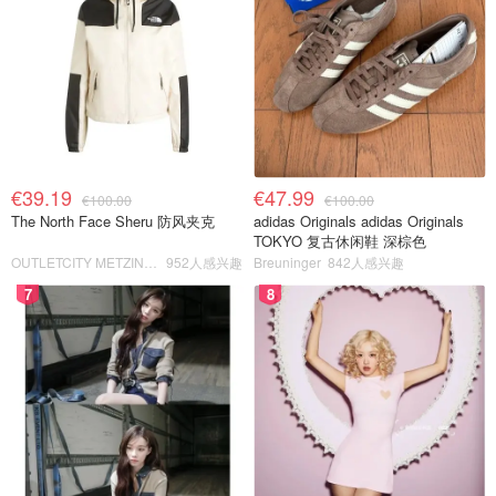
€39.19
€47.99
€100.00
€100.00
The North Face Sheru 防风夹克
adidas Originals adidas Originals
TOKYO 复古休闲鞋 深棕色
OUTLETCITY METZINGEN
952人感兴趣
Breuninger
842人感兴趣
7
8