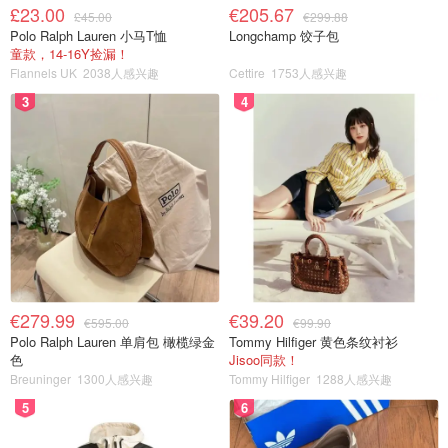
£23.00
€205.67
£45.00
€299.88
Polo Ralph Lauren 小马T恤
Longchamp 饺子包
童款，14-16Y捡漏！
Flannels UK
2038人感兴趣
Cettire
1753人感兴趣
3
4
€279.99
€39.20
€595.00
€99.90
Polo Ralph Lauren 单肩包 橄榄绿金
Tommy Hilfiger 黄色条纹衬衫
色
Jisoo同款！
Breuninger
1300人感兴趣
Tommy Hilfiger
1288人感兴趣
5
6