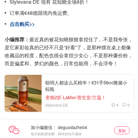
Stylevana DE 现有 花知晓全场8折！
订单满€48德国境内免运费。
点击购买>>
小编推荐：
最近真的被花知晓狠狠拿捏住了…不是我夸张，
是它家彩妆真的已经不只是“好看”了，是那种摆在桌上都像
收藏品的程度，配色也很会拿捏少女心，不是那种廉价粉，
而是偏柔和、梦幻的颜色，日常也能用，不会浮夸！
聪明人都这么买精华！€31手56ml雅黛小
棕瓶
变相2折 LaMer/资生堂/兰蔻！
9
0
Stylevana DE
加小编微信：
复制
每天刷刷朋友圈，精华折扣不漏掉