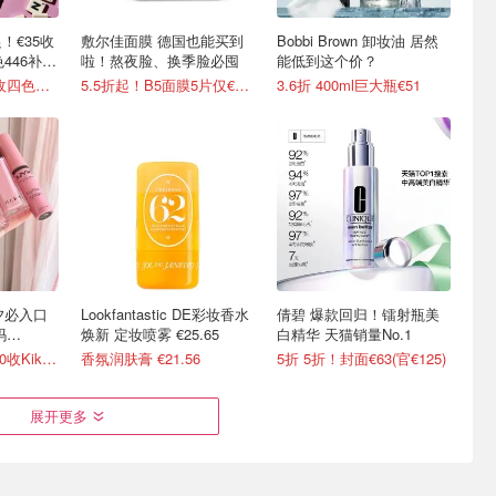
！€35收
敷尔佳面膜 德国也能买到
Bobbi Brown 卸妆油 居然
446补
啦！熬夜脸、换季脸必囤
能低到这个价？
7.5折+送8件 €51收四色眼影盘
5.5折起！B5面膜5片仅€12.98
3.6折 400ml巨大瓶€51
 七夕必入口
Lookfantastic DE彩妆香水
倩碧 爆款回归！镭射瓶美
玛
焕新 定妆喷雾 €25.65
白精华 天猫销量No.1
7折起+叠8.9折 €10收Kiko双头唇釉！
香氛润肤膏 €21.56
5折 5折！封面€63(官€125)
展开更多