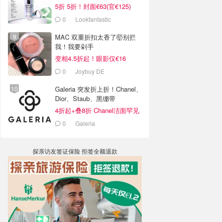
5折 5折！封面€63(官€125)
0
Lookfantastic
MAC 双重折扣太香了🤯别拦
我！我要剁手
变相4.5折起！眼影仅€16
0
Joybuy DE
Galeria 突发折上折！Chanel、
Dior、Staub、黑绷带
4折起+叠8折 Chanel洁面罕见
€43
0
Galeria
探亲访友签证保险 拒签全额退款