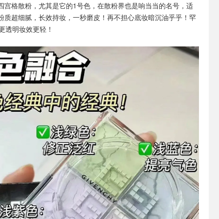
四宫格散粉，尤其是它的1号色，在散粉界也是响当当的名号，适
粉质超细腻，长效持妆，一秒磨皮！再不担心底妆暗沉油乎乎！罕
号更透明妆效更轻！