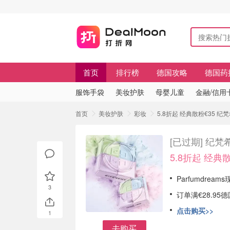
首页
排行榜
德国攻略
德国药
服饰手袋
美妆护肤
母婴儿童
金融/信用
首页
美妆护肤
彩妆
5.8折起 经典散粉€35
[已过期]
纪梵
5.8折起 经典散
Parfumdream
3
订单满€28.9
点击购买>>
1
去购买