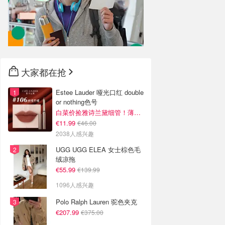
大家都在抢
Estee Lauder 哑光口红 double
or nothing色号
白菜价捡雅诗兰黛细管！薄涂没毛病
€11.99
€46.00
2038人感兴趣
UGG UGG ELEA 女士棕色毛
绒凉拖
€55.99
€139.99
1096人感兴趣
Polo Ralph Lauren 驼色夹克
€207.99
€375.00