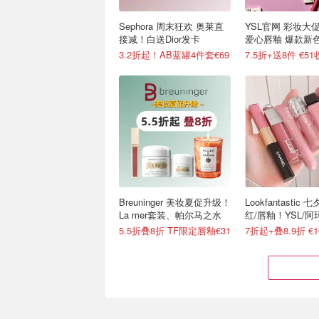
Sephora 周末狂欢 奥莱直
YSL官网 彩妆大促
接减！白送Dior发卡
爱心唇釉 爆款新色
货！
3.2折起！AB蓝罐4件套€69
Breuninger 美妆夏促升级！
Lookfantastic
La mer套装、帕尔马之水
红/唇釉！YSL/阿
尼/Prada等
5.5折叠8折 TF限定唇釉€31