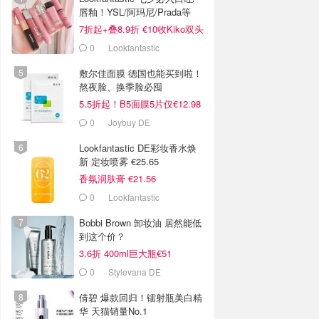
唇釉！YSL/阿玛尼/Prada等
7折起+叠8.9折 €10收Kiko双头
唇釉！
0
Lookfantastic
敷尔佳面膜 德国也能买到啦！
熬夜脸、换季脸必囤
5.5折起！B5面膜5片仅€12.98
0
Joybuy DE
Lookfantastic DE彩妆香水焕
新 定妆喷雾 €25.65
香氛润肤膏 €21.56
0
Lookfantastic
Bobbi Brown 卸妆油 居然能低
到这个价？
3.6折 400ml巨大瓶€51
0
Stylevana DE
倩碧 爆款回归！镭射瓶美白精
华 天猫销量No.1