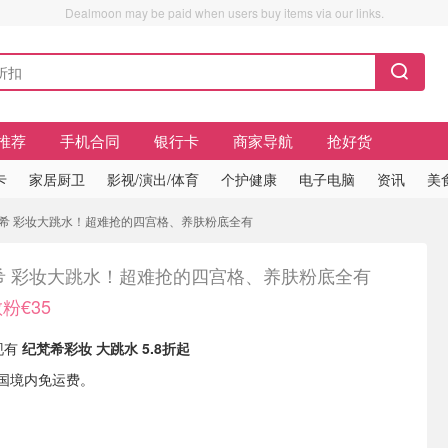
Dealmoon may be paid when users buy items via our links.
推荐
手机合同
银行卡
商家导航
抢好货
卡
家居厨卫
影视/演出/体育
个护健康
电子电脑
资讯
美
 纪梵希 彩妆大跳水！超难抢的四宫格、养肤粉底全有
希 彩妆大跳水！超难抢的四宫格、养肤粉底全有
粉€35
s现有
纪梵希彩妆 大跳水 5.8折起
5德国境内免运费。