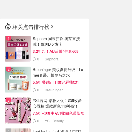
🇳🇿
新西兰
相关点击排行榜
Sephora 周末狂欢 奥莱直接
减！白送Dior发卡
3.2折起！AB蓝罐4件套€69
0
Sephora
Breuninger 美妆夏促升级！La
mer套装、帕尔马之水
5.5折叠8折 TF限定唇釉€31
0
Breuninger
YSL官网 彩妆大促！€35收爱
心唇釉 爆款新色446补货！
7.5折+送8件 €51收四色眼影盘
0
YSL Beauty
Lookfantastic 七夕必入口红/