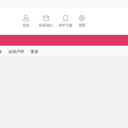
德国
登录
联系我们
APP下载
🇺🇸
美国
🇨🇳
中国
食
运动户外
更多
🇨🇦
加拿大
扫码下载 App
🇬🇧
英国
Download on the
App Store
🇩🇪
德国
Download the
Android App
🇫🇷
法国
🇮🇹
意大利
🇦🇺
澳洲