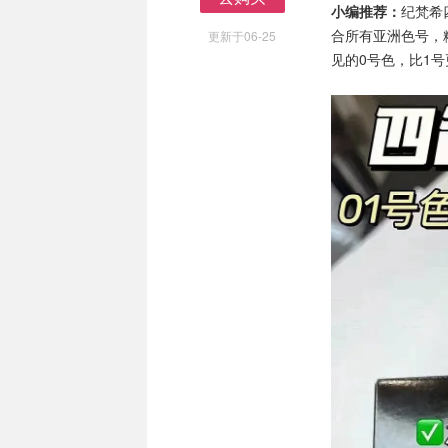
小编推荐：
纪梵希
去购买
合所有亚洲色号，
更新于06-25
见的0号色，比1