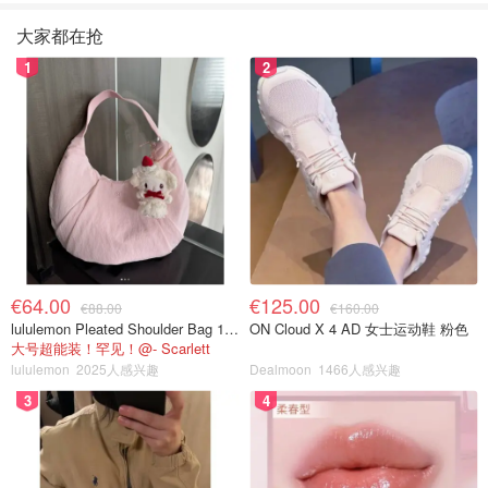
大家都在抢
1
2
€64.00
€125.00
€88.00
€160.00
lululemon Pleated Shoulder Bag 10L 单肩包
ON Cloud X 4 AD 女士运动鞋 粉色
大号超能装！罕见！@- Scarlett
lululemon
2025人感兴趣
Dealmoon
1466人感兴趣
3
4