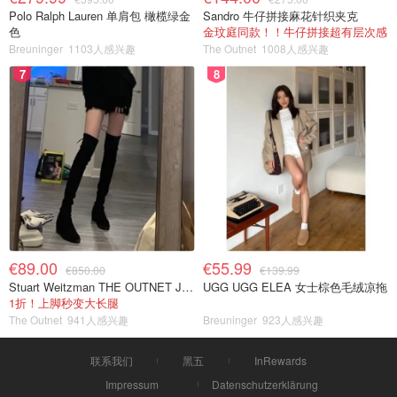
Polo Ralph Lauren 单肩包 橄榄绿金
Sandro 牛仔拼接麻花针织夹克
色
金玟庭同款！！牛仔拼接超有层次感
Breuninger
1103人感兴趣
The Outnet
1008人感兴趣
7
8
€89.00
€55.99
€850.00
€139.99
Stuart Weitzman THE OUTNET Jocey 弹力绒面过膝靴
UGG UGG ELEA 女士棕色毛绒凉拖
1折！上脚秒变大长腿
The Outnet
941人感兴趣
Breuninger
923人感兴趣
联系我们
黑五
InRewards
Impressum
Datenschutzerklärung