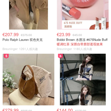
€207.99
€23.99
€375.00
€45.00
Polo Ralph Lauren 驼色夹克
Bobbi Brown 水唇冻 #675Nude Buff
暖调红茶 深唇自带唇部遮瑕效果
Breuninger
1261人感兴趣
Breuninger
1180人感兴趣
5
6
€279.99
€144.00
€595.00
€275.00