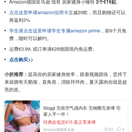
Amazon德国亚马逊 现有 居家健身小哑铃
2个€19起
。
点击这里申请amazon信用卡
立减20欧，而且购物还可以
再返利3%
学生请点击这里申请学生专属amazon prime
，前6个月免
费，随时可以解约。
运费€3.99, 或订单满€29德国境内免运费。
点击购买>>
小折推荐：
提高你的居家健身效率，跟着视频跟练，坚持下
来就拥有天鹅颈，直角肩，消除拜拜肉，夏天露肉你就是超
亮的崽。
Sloggi 无痕空气感内衣 无钢圈无束缚 宅
家人手一件！
经典款低至€15 真正零束缚
81
4
Amazon德国亚马逊