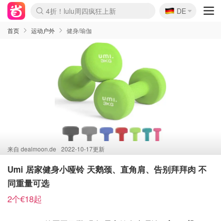
🇩🇪
4折！lulu周四疯狂上新
DE
Boticinal 夏促开抢！
还没结束！&OtherStories大促
Joybuy变相75折 随时失效
速领！Stanley独家85折
疑似霸哥！Camper额外叠85折
Zalando 奥莱闪促！每日更新
Moncler反季囤！5折起+叠9折
Coach Brooklyn仅€192
首页
运动户外
健身/瑜伽
来自
dealmoon.de
2022-10-17更新
Umi 居家健身小哑铃 天鹅颈、直角肩、告别拜拜肉 不
同重量可选
2个€18起