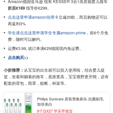
Amazon德国亚马逊 现有 KESSER 3合1高景观婴儿推车
折后€189
指导价€299。
点击这里申请amazon信用卡
立减20欧，而且购物还可以
再返利3%
学生请点击这里申请学生专属amazon prime
，前6个月免
费，随时可以解约。
运费€3.99, 或订单满€29德国境内免运费。
点击购买>>
小折推荐：
从宝宝的出生就可以投入使用啦，结合婴儿提
篮，坐着和躺着的推车，底座更高，宝宝视野更开阔，还有
配套的背包，雨罩，蚊帐，杯架等。
Philips Sonicare 原装替换刷头 抗菌刷毛
加倍美白
8个仅€27 早买早便宜