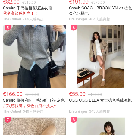
€82.00
€191.99
€315.00
€375.00
Sandro 千鸟格粗花呢连衣裙
Coach COACH BROOKLYN 28 棕色
秋冬高级感担当！！
金色水桶包
The Outnet
469人感兴趣
Breuninger
404人感兴趣
5
6
€166.00
€55.99
€265.00
€139.99
Sandro 拼接府绸羊毛混纺开衫 灰色
UGG UGG ELEA 女士棕色毛绒凉拖
层次感拉满，灰色百搭不挑人~
The Outnet
349人感兴趣
Breuninger
343人感兴趣
7
8