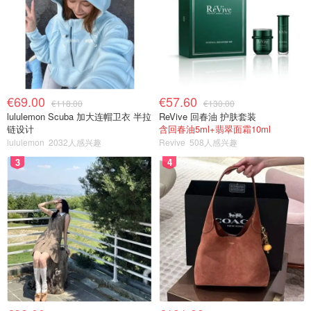
€69.00
€57.60
€118.00
€130.00
lululemon Scuba 加大连帽卫衣 半拉
ReVive 回春油 护肤套装
链设计
含回春油5ml+翡翠面霜10ml
lululemon
2032人感兴趣
Revive
508人感兴趣
3
4