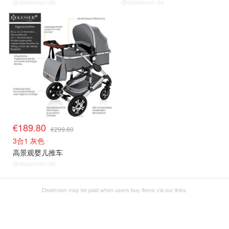
@dealmoon.de
@dealmoon.de
€189.80
€299.80
3合1 灰色
高景观婴儿推车
@dealmoon.de
Dealmoon may be paid when users buy items via our links.