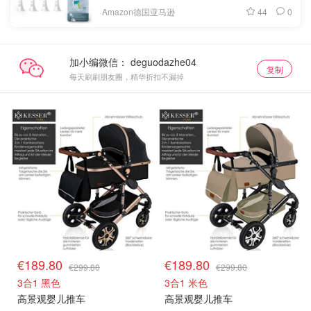
44
0
Amazon德国亚马逊
加小编微信：
复制
每天刷刷朋友圈，精华折扣不漏掉
€189.80
€189.80
€299.80
€299.80
3合1 黑色
3合1 米色
高景观婴儿推车
高景观婴儿推车