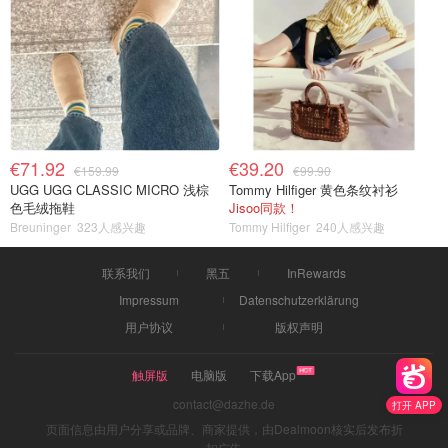
€71.92
€39.20
€159.99
€99.90
UGG UGG CLASSIC MICRO 浅棕
Tommy Hilfiger 黄色条纹衬衫
色毛绒拖鞋
Jisoo同款！
Breuninger
323人感兴趣
Tommy Hilfiger
240人感兴趣
联系我们
黑五
InRewards
Impressum
Datenschutzerklärung
用户协议
版权声明
触屏版
电脑版
下载App
contact@dazhe.de
打开 APP
页面信息由用户分享或品牌、商家提供，由Dealmoon核实后发布折
扣广告