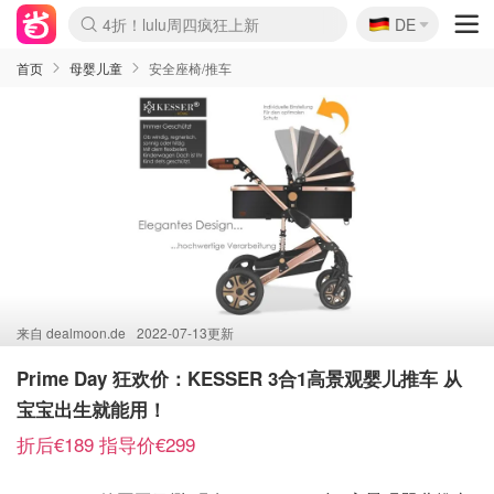
🇩🇪
4折！lulu周四疯狂上新
DE
Boticinal 夏促开抢！
还没结束！&OtherStories大促
Joybuy变相75折 随时失效
速领！Stanley独家85折
疑似霸哥！Camper额外叠85折
Zalando 奥莱闪促！每日更新
Moncler反季囤！5折起+叠9折
Coach Brooklyn仅€192
首页
母婴儿童
安全座椅/推车
来自
dealmoon.de
2022-07-13更新
Prime Day 狂欢价：KESSER 3合1高景观婴儿推车 从
宝宝出生就能用！
折后€189 指导价€299