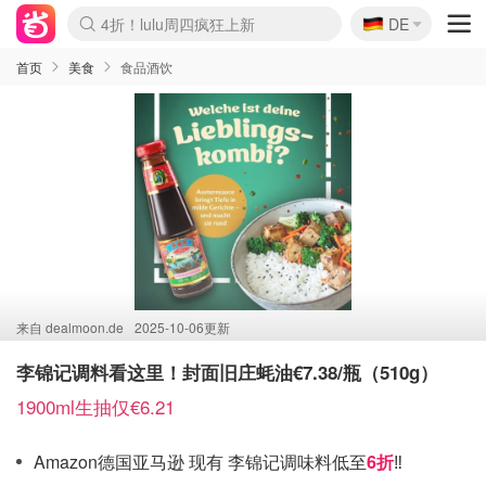
🇩🇪
4折！lulu周四疯狂上新
DE
Boticinal 夏促开抢！
还没结束！&OtherStories大促
Joybuy变相75折 随时失效
速领！Stanley独家85折
疑似霸哥！Camper额外叠85折
Zalando 奥莱闪促！每日更新
Moncler反季囤！5折起+叠9折
Coach Brooklyn仅€192
首页
美食
食品酒饮
来自
dealmoon.de
2025-10-06更新
李锦记调料看这里！封面旧庄蚝油€7.38/瓶（510g）
1900ml生抽仅€6.21
Amazon德国亚马逊 现有 李锦记调味料低至
6折
‼️