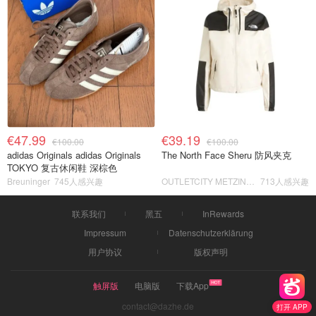
€47.99
€39.19
€100.00
€100.00
adidas Originals adidas Originals
The North Face Sheru 防风夹克
TOKYO 复古休闲鞋 深棕色
Breuninger
745人感兴趣
OUTLETCITY METZINGEN
713人感兴趣
联系我们
黑五
InRewards
Impressum
Datenschutzerklärung
用户协议
版权声明
触屏版
电脑版
下载App
contact@dazhe.de
打开 APP