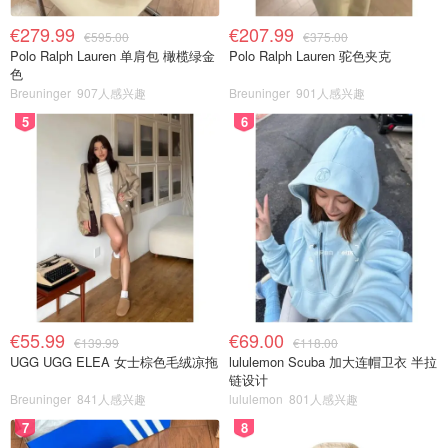
€279.99
€207.99
€595.00
€375.00
Polo Ralph Lauren 单肩包 橄榄绿金
Polo Ralph Lauren 驼色夹克
色
Breuninger
907人感兴趣
Breuninger
901人感兴趣
5
6
€55.99
€69.00
€139.99
€118.00
UGG UGG ELEA 女士棕色毛绒凉拖
lululemon Scuba 加大连帽卫衣 半拉
链设计
Breuninger
841人感兴趣
lululemon
801人感兴趣
7
8