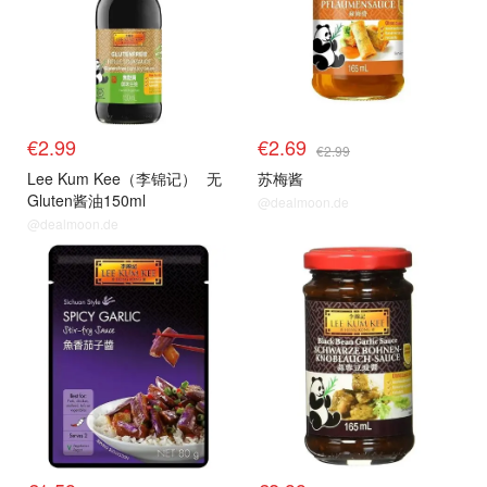
€2.99
€2.69
€2.99
Lee Kum Kee（李锦记）
无
苏梅酱
Gluten酱油150ml
@dealmoon.de
@dealmoon.de