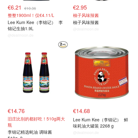
€6.21
€2.95
€10.36
整整1900ml！仅€4.11/L
柚子风味辣酱
Lee Kum Kee（李锦记）
李
柚子风味辣酱
锦记生抽1.9L
@dealmoon.de
@dealmoon.de
€14.76
€14.68
旧庄比别的都好吃！510g两大
Lee Kum Kee（李锦记）
鲜
瓶
味耗油大罐装 2268 g
李锦记精选蚝油 调味酱
@dealmoon.de