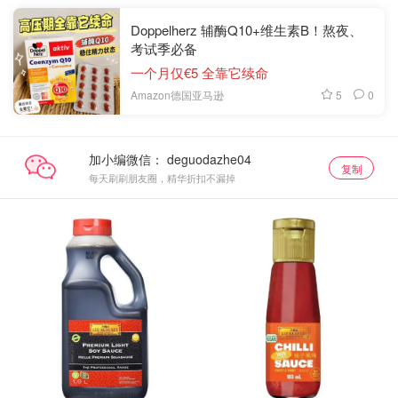
Doppelherz 辅酶Q10+维生素B！熬夜、
考试季必备
一个月仅€5 全靠它续命
5
0
Amazon德国亚马逊
加小编微信：
复制
每天刷刷朋友圈，精华折扣不漏掉