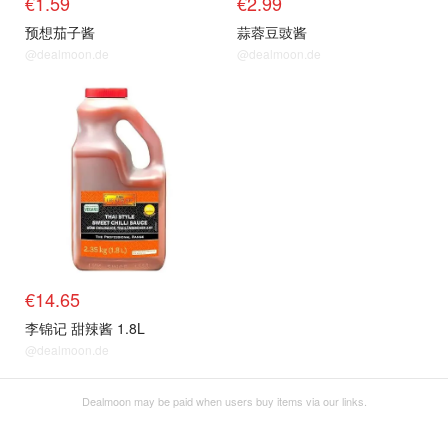
€1.59
€2.99
预想茄子酱
蒜蓉豆豉酱
@dealmoon.de
@dealmoon.de
€14.65
李锦记 甜辣酱 1.8L
@dealmoon.de
Dealmoon may be paid when users buy items via our links.