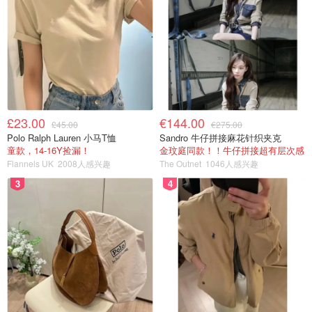
£23.00
€144.00
£45.00
€275.00
Polo Ralph Lauren 小马T恤
Sandro 牛仔拼接麻花针织夹克
童款，14-16Y捡漏！
金玟庭同款！！牛仔拼接超有层次感
Flannels UK
2008人感兴趣
The Outnet
1046人感兴趣
3
4