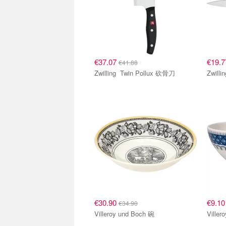
€37.07
€19.
€41.88
Zwilling Twin Pollux 砍骨刀
€30.90
€9.1
€34.90
Villeroy und Boch 碗
Ville