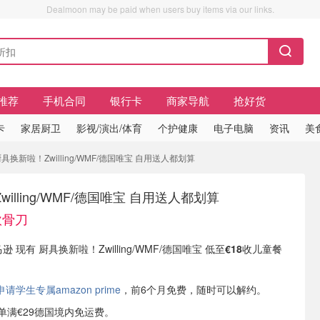
Dealmoon may be paid when users buy items via our links.
推荐
手机合同
银行卡
商家导航
抢好货
卡
家居厨卫
影视/演出/体育
个护健康
电子电脑
资讯
美
具换新啦！Zwilling/WMF/德国唯宝 自用送人都划算
illing/WMF/德国唯宝 自用送人都划算
砍骨刀
逊 现有 厨具换新啦！Zwilling/WMF/德国唯宝 低至
€18
收儿童餐
学生专属amazon prime
，前6个月免费，随时可以解约。
或订单满€29德国境内免运费。