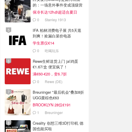
的：一场意外事件变成顶级营
销案例
保冷长达12h🧊超适合夏日
0
Stanley 1913
IFA 柏林消费电子展 共5天逛
到爽！捡漏白菜价电器
学生票仅€14
0
吃喝玩乐
Rewe生鲜送货上门 ja!鸡蛋
€1.67/盒 便宜疯了！
满€60-€20，变6.7折
0
Rewe (DE)
Breuninger "最后机会"叠加8折
UGG栗棕色€63
BROOKLYN 28仅€191
1
Breuninger
Creality 创想三维3D打印机 德
国也能买啦