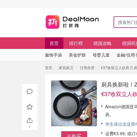
首页
排行榜
德国攻略
德国药
服饰手袋
美妆护肤
母婴儿童
金融/信用
首页
家居厨卫
日用杂货
€37收双立人砍骨刀 厨
厨具换新啦！Zw
€37收双立人
Amazon德国亚马
具。
学生请点击这里申请
1
运费€3.99, 
去购买