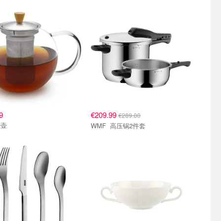
9
€209.99
€289.00
茶壶
WMF 高压锅2件套