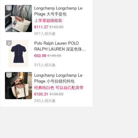
Longchamp Longchamp Le
Pliage 大号手提包
上学背超级能装
€111.27
€160.65
367人感兴趣
Polo Ralph Lauren POLO
RALPH LAUREN 深蓝色珠地
布 Polo衫
€63.99
€145.00
315人感兴趣
Longchamp Longchamp Le
Pliage 小号拉链托特包
经典纸白色 可以自己配肩带
€105.31
€136.85
240人感兴趣