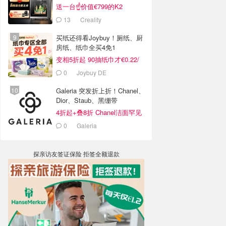
送一台☝️价值€799的K2
Combo！
13
Creality
买纸还得看Joybuy！厕纸、厨
房纸、纸巾全买4免1
变相5折起 90抽纸巾才€0.22/
包
0
Joybuy DE
Galeria 突发折上折！Chanel、
Dior、Staub、黑绷带
4折起+叠8折 Chanel洁面罕见
€43
0
Galeria
探亲访友签证保险 拒签全额退款