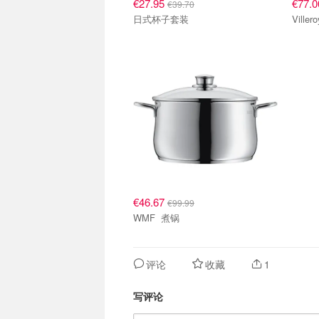
€27.95
€77.
€39.70
日式杯子套装
Ville
€46.67
€99.99
WMF 煮锅
评论
收藏
1
写评论