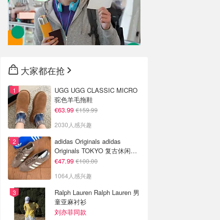
大家都在抢
UGG UGG CLASSIC MICRO
驼色羊毛拖鞋
€63.99
€159.99
2030人感兴趣
adidas Originals adidas
Originals TOKYO 复古休闲鞋
深棕色
€47.99
€100.00
1064人感兴趣
Ralph Lauren Ralph Lauren 男
童亚麻衬衫
刘亦菲同款