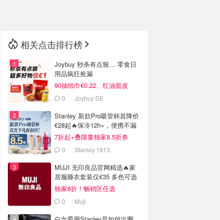
🇳🇿
新西兰
相关点击排行榜
Joybuy 秒杀有点狠… 零食日
用品疯狂捡漏
90抽纸巾€0.22、红油面皮
€0.99
0
Joybuy DE
Stanley 新款Pro吸管杯首降价
€28起🔥保冷12h+，便携不漏
水
7折起+叠限量独家8.5折券
0
Stanley 1913
MUJI 无印良品官网精选🔥家
居服睡衣套装仅€35 多色可选
独家8折！畅销区任选
0
Muji
白女爱用Stanley是如何出圈