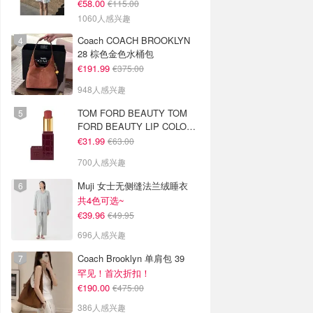
€58.00
€115.00
1060人感兴趣
Coach COACH BROOKLYN
28 棕色金色水桶包
€191.99
€375.00
948人感兴趣
TOM FORD BEAUTY TOM
FORD BEAUTY LIP COLOR
SATIN MATTE 裸玫瑰口红
€31.99
€63.00
700人感兴趣
Muji 女士无侧缝法兰绒睡衣
共4色可选~
€39.96
€49.95
696人感兴趣
Coach Brooklyn 单肩包 39
罕见！首次折扣！
€190.00
€475.00
386人感兴趣