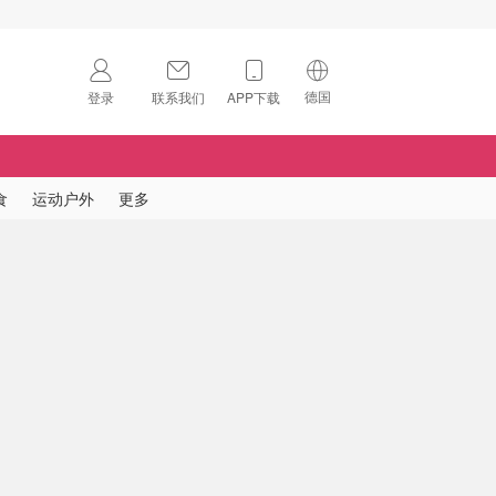
德国
登录
联系我们
APP下载
🇺🇸
美国
🇨🇳
中国
食
运动户外
更多
🇨🇦
加拿大
扫码下载 App
🇬🇧
英国
Download on the
App Store
🇩🇪
德国
Download the
Android App
🇫🇷
法国
🇮🇹
意大利
🇦🇺
澳洲