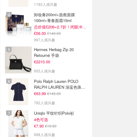
1182人感兴趣
卸妆膏200ml+急救面膜
100ml+青春面霜15ml
总价值£206=2.7折！闭眼冲这套！
£56.00
£140.00
997人感兴趣
Hermes Herbag Zip 20
Retourné 手袋
€2210.00
955人感兴趣
Polo Ralph Lauren POLO
RALPH LAUREN 深蓝色珠地
布 Polo衫
€63.99
€145.00
782人感兴趣
Uniqlo 平纹针织Polo衫
4色可选
€7.90
€19.90
688人感兴趣