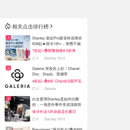
🇳🇿
新西兰
相关点击排行榜
Stanley 新款Pro吸管杯首降价
€28起🔥保冷12h+，便携不漏
水
7折起+叠限量独家8.5折券
0
Stanley 1913
Galeria 突发折上折！Chanel、
Dior、Staub、黑绷带
4折起+叠8折 Chanel洁面罕见
€43
0
Galeria
白女爱用Stanley是如何出圈
的：一场意外事件变成顶级营
销案例
保冷长达12h🧊超适合夏日
0
Stanley 1913
Breuninger "最后机会"叠加8折