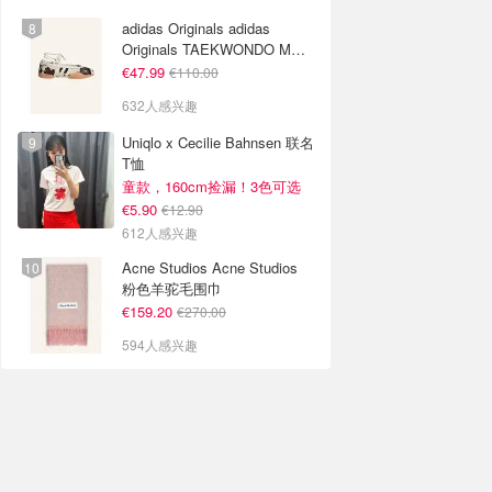
adidas Originals adidas
Originals TAEKWONDO MEI
芭蕾鞋 棕色米色
€47.99
€110.00
632人感兴趣
Uniqlo x Cecilie Bahnsen 联名
T恤
童款，160cm捡漏！3色可选
€5.90
€12.90
612人感兴趣
Acne Studios Acne Studios
粉色羊驼毛围巾
€159.20
€270.00
594人感兴趣