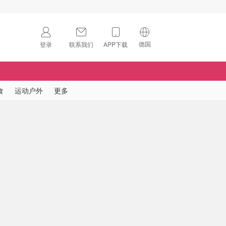
德国
登录
联系我们
APP下载
🇺🇸
美国
🇨🇳
中国
食
运动户外
更多
🇨🇦
加拿大
扫码下载 App
🇬🇧
英国
Download on the
App Store
🇩🇪
德国
Download the
Android App
🇫🇷
法国
🇮🇹
意大利
🇦🇺
澳洲