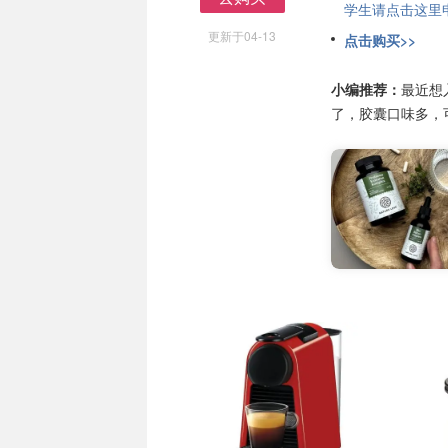
学生请点击这里申请
去购买
更新于04-13
点击购买>>
小编推荐：
最近想
了，胶囊口味多，
胶囊咖啡机
胶囊