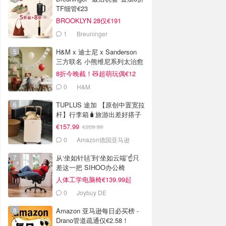
TF细管€23
BROOKLYN 28仅€191
1
Breuninger
H&M x 迪士尼 x Sanderson
三方联名 小熊维尼系列太治愈
8折今晚截！🧸超萌玩偶€12
0
H&M
TUPLUS 途加 【原创中置宽拉
杆】行李箱🧳旅游出差好搭子
€157.99
€209.99
0
Amazon德国亚马逊
从‘坐如针毡’到‘坐如云端’☝️只
差这一把 SIHOO办公椅
人体工学电脑椅€139.99起
0
Joybuy DE
Amazon 亚马逊每日必买榜 -
Drano管道疏通仅€2.58！