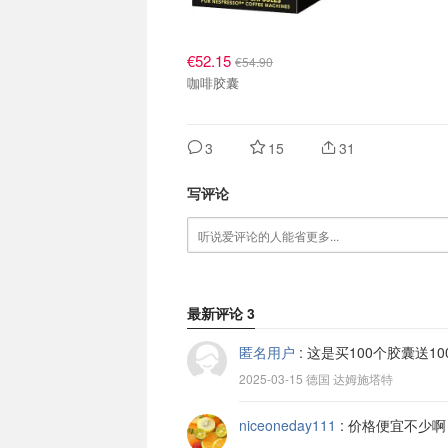
€52.15
€54.90
咖啡胶囊
3
15
31
写评论
最新评论
3
匿名用户
:
这是买100个胶囊送10
2025-03-15 德国 达姆施塔特
niceoneday111
:
价格便宜不少啊