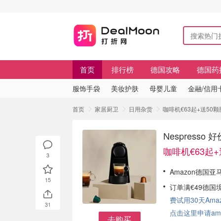
首页
排行榜
德国攻略
德国药
服饰手袋
美妆护肤
母婴儿童
金融/信用
首页
家居厨卫
日用杂货
咖啡机€63起+送50颗
Nespress
咖啡机€63起
3
Amazon德国亚马
15
订单满€49德国
费试用30天Amazo
31
点击这里申请am
去购买