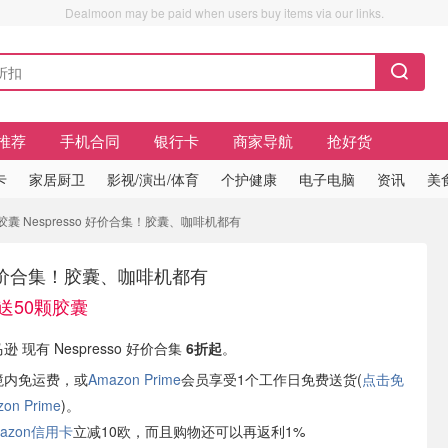
Dealmoon may be paid when users buy items via our links.
推荐
手机合同
银行卡
商家导航
抢好货
卡
家居厨卫
影视/演出/体育
个护健康
电子电脑
资讯
美
胶囊 Nespresso 好价合集！胶囊、咖啡机都有
o 好价合集！胶囊、咖啡机都有
+送50颗胶囊
逊 现有 Nespresso 好价合集
6折起
。
境内免运费，或
Amazon Prime
会员享受1个工作日免费送货(
点击免
n Prime
)。
azon信用卡
立减10欧，而且购物还可以再返利1%