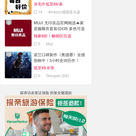
冰毛巾低至€6/条
14
Amazon德国亚马逊
MUJI 无印良品官网精选🔥家
居服睡衣套装仅€35 多色可选
独家8折！畅销区任选
0
Muji
诺兰口碑新作《奥德赛》全德
热映中！3小时史诗巨作！
低至€6.8/张
0
Groupon (DE)
探亲访友签证保险 拒签全额退款