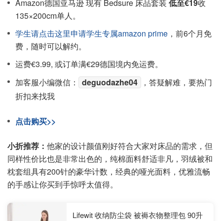
Amazon德国亚马逊 现有 Bedsure 床品套装
低至€19
收
135×200cm单人。
学生请点击这里申请学生专属amazon prime
，前6个月免
费，随时可以解约。
运费€3.99, 或订单满€29德国境内免运费。
加客服小编微信：
deguodazhe04
，答疑解难，要热门
折扣来找我
点击购买>>
小折推荐：
他家的设计颜值刚好符合大家对床品的需求，但
同样性价比也是非常出色的，纯棉面料舒适非凡，羽绒被和
枕套组具有200针的豪华计数，经典的哑光面料，优雅流畅
的手感让你买到手惊呼太值得。
Lifewit 收纳防尘袋 被褥衣物整理包 90升