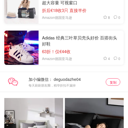
超大容量 可视窗口
折后€18收3只 直接半价
8
0
Amazon德国亚马逊
Adidas 经典三叶草贝壳头好价 百搭街头
好鞋
63折！仅€44收
4
0
Amazon德国亚马逊
加小编微信：
复制
每天刷刷朋友圈，精华折扣不漏掉