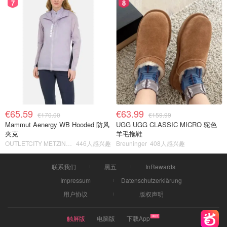
7
8
€65.59
€63.99
€170.00
€159.99
Mammut Aenergy WB Hooded 防风
UGG UGG CLASSIC MICRO 驼色
夹克
羊毛拖鞋
OUTLETCITY METZINGEN
446人感兴趣
Breuninger
408人感兴趣
联系我们
黑五
InRewards
Impressum
Datenschutzerklärung
用户协议
版权声明
触屏版
电脑版
下载App