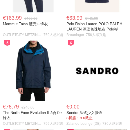
€163.99
€63.99
€400.00
€145.00
Mammut Taiss 硬壳冲锋衣
Polo Ralph Lauren POLO RALPH
LAUREN 深蓝色珠地布 Polo衫
OUTLETCITY METZINGEN
760人感兴趣
Breuninger
756人感兴趣
5
6
€76.79
€0.00
€240.00
The North Face Evolution II 3合1冲
Sandro 法式少女服饰
锋衣
3折起！8.6截止
OUTLETCITY METZINGEN
756人感兴趣
Zalando Lounge (DE)
730人感兴趣