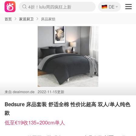
🇩🇪
4折！lulu周四疯狂上新
DE
Boticinal 夏促开抢！
还没结束！&OtherStories大促
Joybuy变相75折 随时失效
速领！Stanley独家85折
疑似霸哥！Camper额外叠85折
Zalando 奥莱闪促！每日更新
Moncler反季囤！5折起+叠9折
Coach Brooklyn仅€192
首页
家居厨卫
床品家纺
来自
dealmoon.de
2022-11-15更新
Bedsure 床品套装 舒适全棉 性价比超高 双人/单人纯色
款
低至€19收135×200cm单人