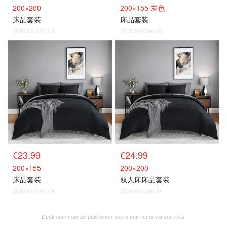
200×200
200×155 灰色
床品套装
床品套装
@dealmoon.de
@dealmoon.de
€23.99
€24.99
200×155
200×200
床品套装
双人床床品套装
@dealmoon.de
@dealmoon.de
Dealmoon may be paid when users buy items via our links.