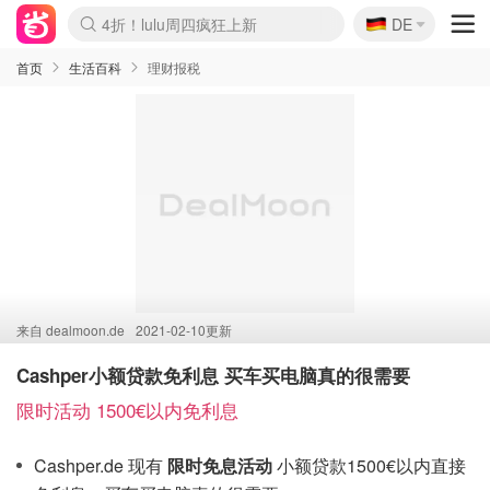
🇩🇪
4折！lulu周四疯狂上新
DE
Boticinal 夏促开抢！
还没结束！&OtherStories大促
Joybuy变相75折 随时失效
速领！Stanley独家85折
疑似霸哥！Camper额外叠85折
Zalando 奥莱闪促！每日更新
Moncler反季囤！5折起+叠9折
Coach Brooklyn仅€192
首页
生活百科
理财报税
来自
dealmoon.de
2021-02-10更新
Cashper小额贷款免利息 买车买电脑真的很需要
限时活动 1500€以内免利息
Cashper.de 现有
限时免息活动
小额贷款1500€以内直接