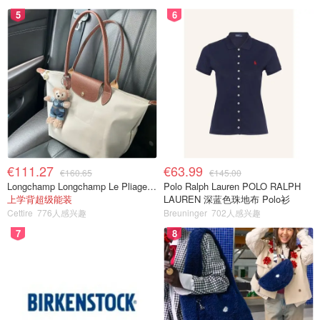
5
6
€111.27
€63.99
€160.65
€145.00
Longchamp Longchamp Le Pliage 大号手提包
Polo Ralph Lauren POLO RALPH
上学背超级能装
LAUREN 深蓝色珠地布 Polo衫
Cettire
776人感兴趣
Breuninger
702人感兴趣
7
8