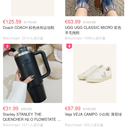
€125.59
€63.99
€175.00
€159.99
Coach COACH 棕色休闲运动鞋
UGG UGG CLASSIC MICRO 驼色
羊毛拖鞋
Breuninger
2010人感兴趣
Breuninger
1096人感兴趣
3
4
€31.99
€87.99
€49.99
€140.00
Stanley STANLEY THE
Veja VEJA CAMPO 小白鞋 薄荷绿
QUENCHER H2.O FLOWSTATE 保
温杯 1.18L 黑色
Breuninger
1011人感兴趣
Breuninger
925人感兴趣