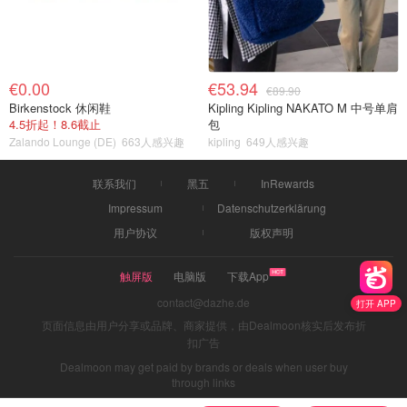
€0.00
€53.94
€89.90
Birkenstock 休闲鞋
Kipling Kipling NAKATO M 中号单肩
4.5折起！8.6截止
包
Zalando Lounge (DE)
663人感兴趣
kipling
649人感兴趣
联系我们
黑五
InRewards
Impressum
Datenschutzerklärung
用户协议
版权声明
触屏版
电脑版
下载App
contact@dazhe.de
打开 APP
页面信息由用户分享或品牌、商家提供，由Dealmoon核实后发布折
扣广告
Dealmoon may get paid by brands or deals when user buy
through links