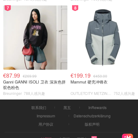
7
8
€87.99
€199.19
€269.99
€450.00
Ganni GANNI ISOLI 卫衣 深灰色拼
Mammut 硬壳冲锋衣
驼色粉色
Breuninger
788人感兴趣
OUTLETCITY METZINGEN
752人感兴趣
联系我们
黑五
InRewards
Impressum
Datenschutzerklärung
用户协议
版权声明