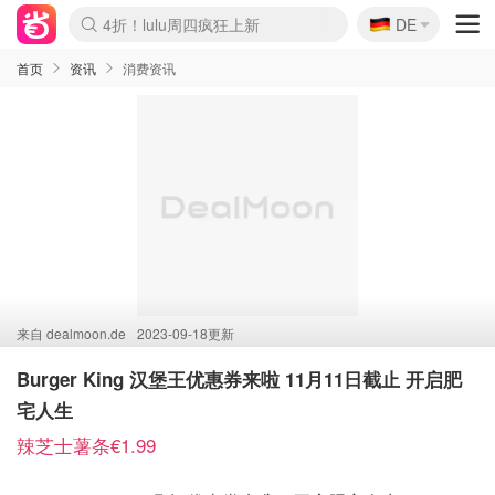
🇩🇪
4折！lulu周四疯狂上新
DE
Boticinal 夏促开抢！
还没结束！&OtherStories大促
Joybuy变相75折 随时失效
速领！Stanley独家85折
疑似霸哥！Camper额外叠85折
Zalando 奥莱闪促！每日更新
Moncler反季囤！5折起+叠9折
Coach Brooklyn仅€192
首页
资讯
消费资讯
来自
dealmoon.de
2023-09-18更新
Burger King 汉堡王优惠券来啦 11月11日截止 开启肥
宅人生
辣芝士薯条€1.99