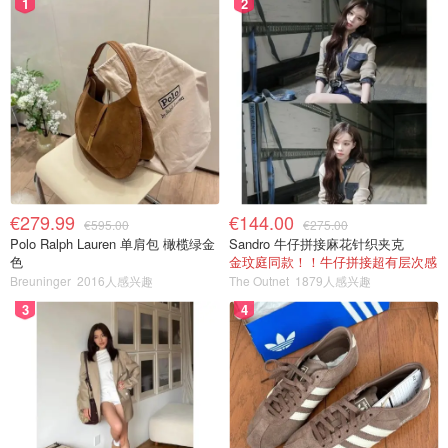
1
2
€279.99
€144.00
€595.00
€275.00
Polo Ralph Lauren 单肩包 橄榄绿金
Sandro 牛仔拼接麻花针织夹克
色
金玟庭同款！！牛仔拼接超有层次感
Breuninger
2016人感兴趣
The Outnet
1879人感兴趣
3
4