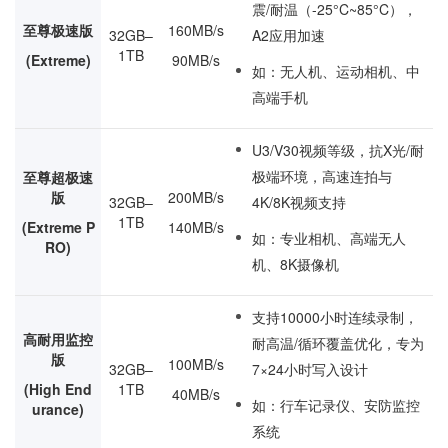
震/耐温（-25°C~85°C），
至尊极速版
160MB/s
32GB–
A2应用加速
1TB
(Extreme)
90MB/s
如：无人机、运动相机、中
高端手机
U3/V30视频等级，抗X光/耐
极端环境，高速连拍与
至尊超极速
版
200MB/s
32GB–
4K/8K视频支持
1TB
(Extreme P
140MB/s
如：专业相机、高端无人
RO)
机、8K摄像机
支持10000小时连续录制，
高耐用监控
耐高温/循环覆盖优化，专为
版
100MB/s
32GB–
7×24小时写入设计
(High End
1TB
40MB/s
如：行车记录仪、安防监控
urance)
系统