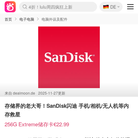
🇩🇪
4折！lulu周四疯狂上新
DE
Boticinal 夏促开抢！
还没结束！&OtherStories大促
Joybuy变相75折 随时失效
速领！Stanley独家85折
疑似霸哥！Camper额外叠85折
Zalando 奥莱闪促！每日更新
Moncler反季囤！5折起+叠9折
Coach Brooklyn仅€192
首页
电子电脑
电脑外设及配件
来自
dealmoon.de
2025-11-27更新
存储界的老大哥！SanDisk闪迪 手机/相机/无人机等内
存救星
256G Extreme储存卡€22.99