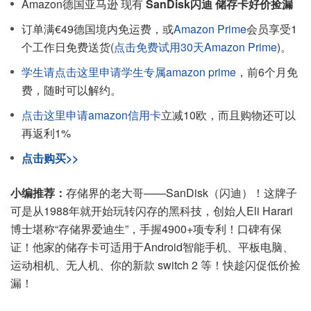
Amazon德国亚马逊 现有
SanDisk闪迪 储存卡好价捡漏
订单满€49德国境内免运费，或
Amazon Prime
会员享受1
个工作日免费送货(
点击免费试用30天Amazon Prime
)。
学生请点击这里申请学生专属amazon prime
，前6个月免
费，随时可以解约。
点击这里申请amazon信用卡
立减10欧，而且购物还可以
再返利1%
点击购买>>
小编推荐：
存储界的老大哥——SanDisk（闪迪）！这牌子
可是从1988年就开始玩转闪存的黑科技，创始人Eli Harari
博士堪称“存储界爱迪生”，手握4900+项专利！口碑有保
证！他家的储存卡可适用于Android智能手机、平板电脑、
运动相机、无人机、你的新款 switch 2 等！快趁闪促低价捡
漏！