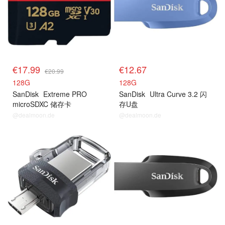
€17.99
€12.67
€20.99
128G
128G
SanDisk
Extreme PRO
SanDisk
Ultra Curve 3.2 闪
microSDXC 储存卡
存U盘
@dealmoon.de
@dealmoon.de