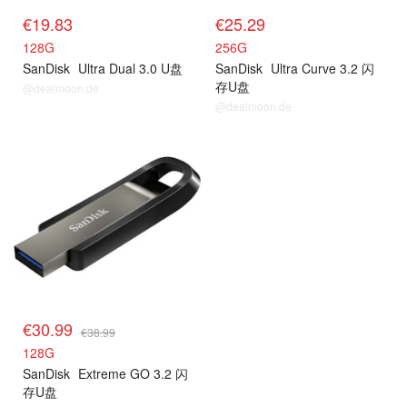
€19.83
€25.29
128G
256G
SanDisk
Ultra Dual 3.0 U盘
SanDisk
Ultra Curve 3.2 闪
存U盘
@dealmoon.de
@dealmoon.de
€30.99
€38.99
128G
SanDisk
Extreme GO 3.2 闪
存U盘