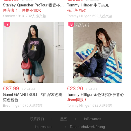
Stanley Quencher ProTour 吸管杯 0.59L
Tommy Hilfiger 牛仔夹克
便宜疯了！便携不漏水
张元英同款
Stanley 1913
732人感兴趣
Tommy Hilfiger
692人感兴趣
7
8
€87.99
€23.20
€269.99
€59.90
Ganni GANNI ISOLI 卫衣 深灰色拼
Tommy Hilfiger 金色纽扣罗纹背心
驼色粉色
Jisoo同款！
Breuninger
575人感兴趣
Tommy Hilfiger
532人感兴趣
联系我们
黑五
InRewards
Impressum
Datenschutzerklärung