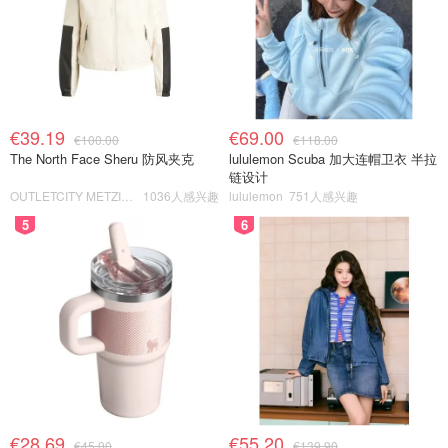
€39.19
€69.00
€100.00
€118.00
The North Face Sheru 防风夹克
lululemon Scuba 加大连帽卫衣 半拉
链设计
OUTLETCITY METZINGEN
1036人感兴趣
lululemon
751人感兴趣
5
6
€28.69
€55.20
€45.00
€139.90