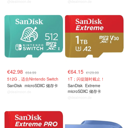
@dealmoon.de
@dealmoon.de
€42.98
€64.15
€64.99
€129.99
512G，适合Nintendo Switch
1T；闪促随时截止！
SanDisk
microSDXC 储存卡
SanDisk
Extreme
microSDXC 储存卡
@dealmoon.de
@dealmoon.de