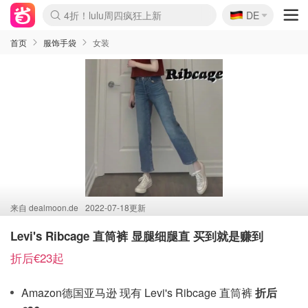
🇩🇪
4折！lulu周四疯狂上新
DE
Boticinal 夏促开抢！
还没结束！&OtherStories大促
Joybuy变相75折 随时失效
速领！Stanley独家85折
疑似霸哥！Camper额外叠85折
Zalando 奥莱闪促！每日更新
Moncler反季囤！5折起+叠9折
Coach Brooklyn仅€192
首页
服饰手袋
女装
来自
dealmoon.de
2022-07-18更新
Levi's Ribcage 直筒裤 显腿细腿直 买到就是赚到
折后€23起
Amazon德国亚马逊 现有 Levi's Ribcage 直筒裤
折后