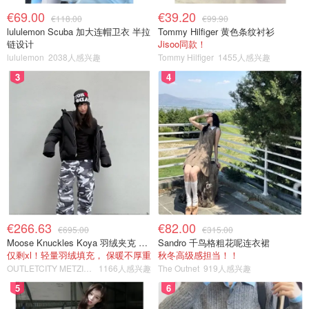
€69.00
€39.20
€118.00
€99.90
lululemon Scuba 加大连帽卫衣 半拉
Tommy Hilfiger 黄色条纹衬衫
链设计
Jisoo同款！
lululemon
2038人感兴趣
Tommy Hilfiger
1455人感兴趣
3
4
€266.63
€82.00
€695.00
€315.00
Moose Knuckles Koya 羽绒夹克 黑色
Sandro 千鸟格粗花呢连衣裙
仅剩xl！轻量羽绒填充， 保暖不厚重
秋冬高级感担当！！
OUTLETCITY METZINGEN
1166人感兴趣
The Outnet
919人感兴趣
5
6