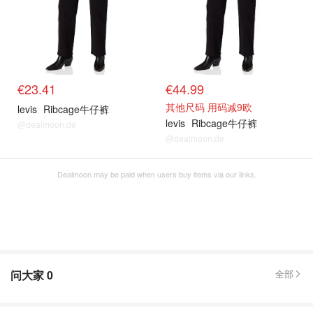
€23.41
€44.99
其他尺码 用码减9欧
levis
Ribcage牛仔裤
levis
Ribcage牛仔裤
@dealmoon.de
@dealmoon.de
Dealmoon may be paid when users buy items via our links.
问大家
0
全部