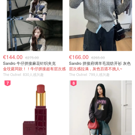
€144.00
€166.00
€275.00
€265.00
Sandro 牛仔拼接麻花针织夹克
Sandro 拼接府绸羊毛混纺开衫 灰色
金玟庭同款！！牛仔拼接超有层次感
层次感拉满，灰色百搭不挑人~
The Outnet
830人感兴趣
The Outnet
799人感兴趣
7
8