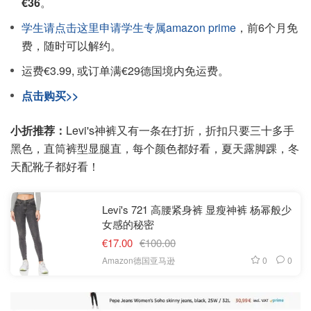
€36
。
学生请点击这里申请学生专属amazon prime
，前6个月免
费，随时可以解约。
运费€3.99, 或订单满€29德国境内免运费。
点击购买>>
小折推荐：
Levi's神裤又有一条在打折，折扣只要三十多手
黑色，直筒裤型显腿直，每个颜色都好看，夏天露脚踝，冬
天配靴子都好看！
Levi's 721 高腰紧身裤 显瘦神裤 杨幂般少
女感的秘密
€17.00
€100.00
0
0
Amazon德国亚马逊