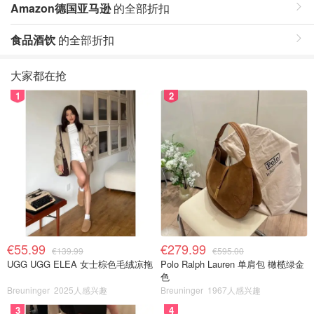
Amazon德国亚马逊
的全部折扣
食品酒饮
的全部折扣
大家都在抢
1
2
€55.99
€279.99
€139.99
€595.00
UGG UGG ELEA 女士棕色毛绒凉拖
Polo Ralph Lauren 单肩包 橄榄绿金
色
Breuninger
2025人感兴趣
Breuninger
1967人感兴趣
3
4