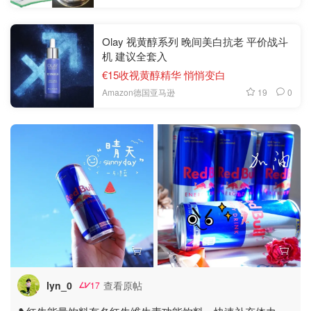
Olay 视黄醇系列 晚间美白抗老 平价战斗
机 建议全套入
€15收视黄醇精华 悄悄变白
19
0
Amazon德国亚马逊
lyn_0
查看原帖
17