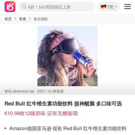
🇩🇪
4折！lulu周四疯狂上新
DE
Boticinal 夏促开抢！
还没结束！&OtherStories大促
Joybuy变相75折 随时失效
速领！Stanley独家85折
疑似霸哥！Camper额外叠85折
Zalando 奥莱闪促！每日更新
Moncler反季囤！5折起+叠9折
Coach Brooklyn仅€192
首页
美食
食品酒饮
来自
dealmoon.de
2021-12-08更新
Red Bull 红牛维生素功能饮料 提神醒脑 多口味可选
€10.99收12罐原味 还有无糖版哦
Amazon德国亚马逊 现有 Red Bull 红牛维生素功能饮料