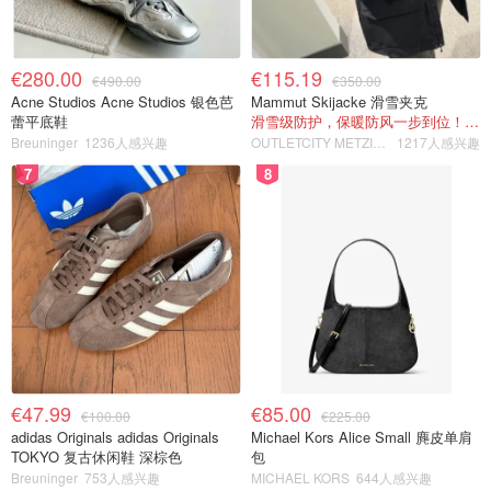
€280.00
€115.19
€490.00
€350.00
Acne Studios Acne Studios 银色芭
Mammut Skijacke 滑雪夹克
蕾平底鞋
滑雪级防护，保暖防风一步到位！仅剩s！
Breuninger
1236人感兴趣
OUTLETCITY METZINGEN
1217人感兴趣
7
8
€47.99
€85.00
€100.00
€225.00
adidas Originals adidas Originals
Michael Kors Alice Small 麂皮单肩
TOKYO 复古休闲鞋 深棕色
包
Breuninger
753人感兴趣
MICHAEL KORS
644人感兴趣