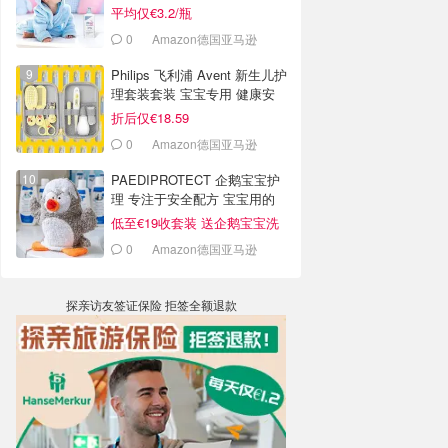
平均仅€3.2/瓶
0
Amazon德国亚马逊
Philips 飞利浦 Avent 新生儿护
理套装套装 宝宝专用 健康安
全
折后仅€18.59
0
Amazon德国亚马逊
PAEDIPROTECT 企鹅宝宝护
理 专注于安全配方 宝宝用的
安心
低至€19收套装 送企鹅宝宝洗
澡巾
0
Amazon德国亚马逊
探亲访友签证保险 拒签全额退款