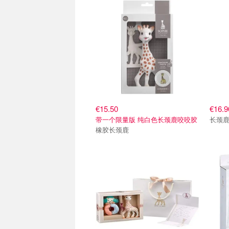
€15.50
€16.9
带一个限量版 纯白色长颈鹿咬咬胶
长颈
橡胶长颈鹿