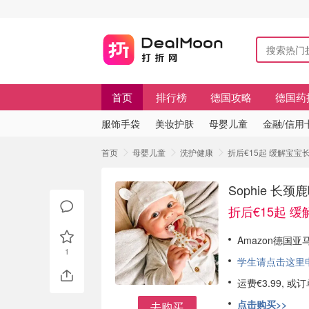
首页
排行榜
德国攻略
德国药
服饰手袋
美妆护肤
母婴儿童
金融/信用
首页
母婴儿童
洗护健康
折后€15起 缓解宝宝长
Sophie 长
折后€15起 
Amazon德国亚
1
学生请点击这里申请
运费€3.99, 
点击购买>>
去购买