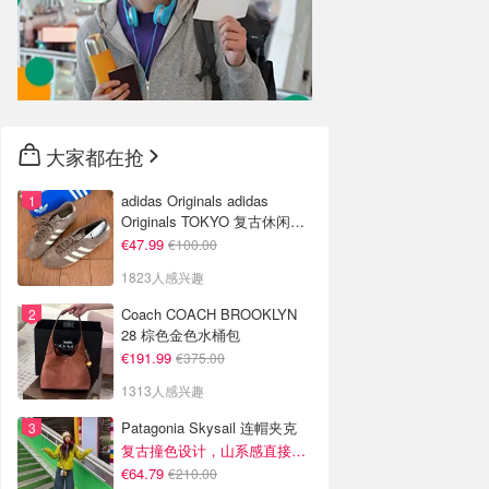
大家都在抢
adidas Originals adidas
Originals TOKYO 复古休闲鞋
深棕色
€47.99
€100.00
1823人感兴趣
Coach COACH BROOKLYN
28 棕色金色水桶包
€191.99
€375.00
1313人感兴趣
Patagonia Skysail 连帽夹克
复古撞色设计，山系感直接拉满
€64.79
€210.00