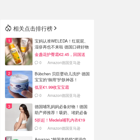
🇳🇿
新西兰
相关点击排行榜
宝妈认准WELEDA！红屁屁、
湿疹再也不来啦 德国口碑好物
金盏花护臀霜€2.45，回国送
人！
0
Amazon德国亚马逊
Bübchen 贝臣婴幼儿洗护 德国
宝宝的“御用”护肤神器！
低至€1.99收宝宝霜
0
Amazon德国亚马逊
德国哺乳妈妈必备好物！德国
助产师推荐！吸奶、堵奶必备
5折起！Medela哺乳内衣€19
0
Amazon德国亚马逊
Amazon "韩国老奶奶"搓澡巾