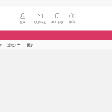
德国
登录
联系我们
APP下载
🇺🇸
美国
🇨🇳
中国
食
运动户外
更多
🇨🇦
加拿大
扫码下载 App
🇬🇧
英国
Download on the
App Store
🇩🇪
德国
Download the
Android App
🇫🇷
法国
🇮🇹
意大利
🇦🇺
澳洲