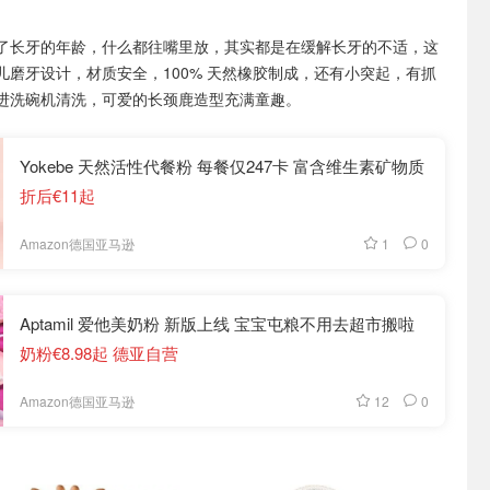
了长牙的年龄，什么都往嘴里放，其实都是在缓解长牙的不适，这
儿磨牙设计，材质安全，100% 天然橡胶制成，还有小突起，有抓
进洗碗机清洗，可爱的长颈鹿造型充满童趣。
Yokebe 天然活性代餐粉 每餐仅247卡 富含维生素矿物质
折后€11起
1
0
Amazon德国亚马逊
Aptamil 爱他美奶粉 新版上线 宝宝屯粮不用去超市搬啦
奶粉€8.98起 德亚自营
12
0
Amazon德国亚马逊