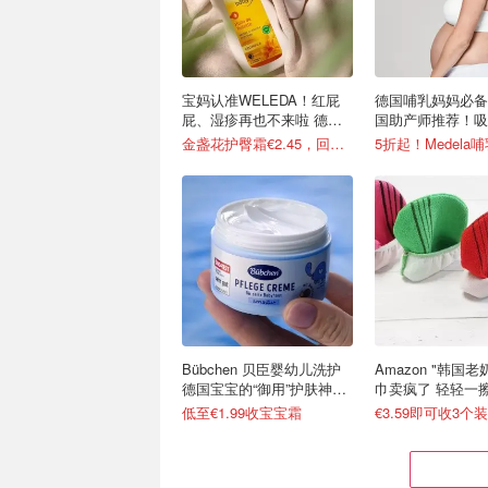
宝妈认准WELEDA！红屁
德国哺乳妈妈必备
屁、湿疹再也不来啦 德国
国助产师推荐！吸
口碑好物
必备
金盏花护臀霜€2.45，回国送人！
Bübchen 贝臣婴幼儿洗护
Amazon "韩国
德国宝宝的“御用”护肤神
巾卖疯了 轻轻一
器！
嫩嫩
低至€1.99收宝宝霜
€3.59即可收3个装