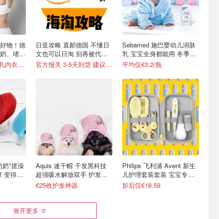
好物！德
日亚攻略 直邮德国 不懂日
Sebamed 施巴婴幼儿润肤
奶、堵奶
文也可以日淘 别再被代购
乳 宝宝全身都能用 冬季好
坑了
滋润
5折起！Medela哺乳内衣€19
官方报关 3-5天到货 建议收藏
平均仅€3.2/瓶
老奶奶"搓澡
Aquis 速干帽 干发黑科技
Philips 飞利浦 Avent 新生
擦 变得白
超强吸水解放双手 护发贴
儿护理套装套装 宝宝专用
心小物
健康安全
€25收护发神器
折后仅€18.59
展开更多