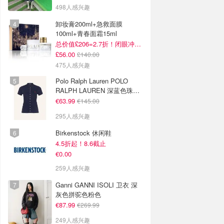
498人感兴趣
卸妆膏200ml+急救面膜
100ml+青春面霜15ml
总价值£206=2.7折！闭眼冲这套！
£56.00
£140.00
475人感兴趣
Polo Ralph Lauren POLO
RALPH LAUREN 深蓝色珠地
布 Polo衫
€63.99
€145.00
295人感兴趣
Birkenstock 休闲鞋
4.5折起！8.6截止
€0.00
259人感兴趣
Ganni GANNI ISOLI 卫衣 深
灰色拼驼色粉色
€87.99
€269.99
249人感兴趣