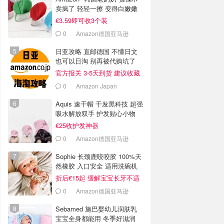
卖疯了 轻轻一擦 变得白嫩嫩
€3.59即可收3个装
0
Amazon德国亚马逊
日亚攻略 直邮德国 不懂日文
也可以日淘 别再被代购坑了
官方报关 3-5天到货 建议收藏
0
Amazon Japan
Aquis 速干帽 干发黑科技 超强
吸水解放双手 护发贴心小物
€25收护发神器
0
Amazon德国亚马逊
Sophie 长颈鹿咬咬胶 100%天
然橡胶 入口安全 适用洗碗机
折后€15起 缓解宝宝长牙不适
0
Amazon德国亚马逊
Sebamed 施巴婴幼儿润肤乳
宝宝全身都能用 冬季好滋润