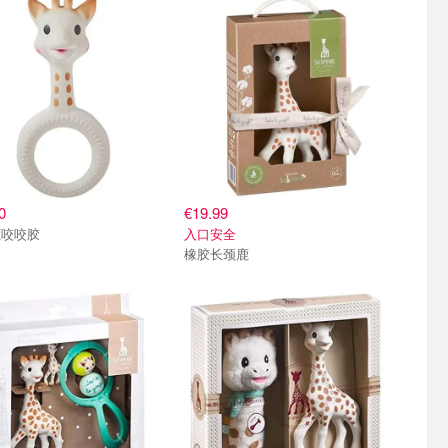
0
€19.99
鹿咬咬胶
入口安全
橡胶长颈鹿