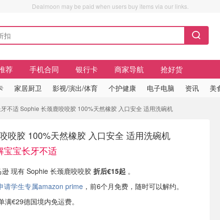
Dealmoon may be paid when users buy items via our links.
推荐
手机合同
银行卡
商家导航
抢好货
卡
家居厨卫
影视/演出/体育
个护健康
电子电脑
资讯
美
牙不适 Sophie 长颈鹿咬咬胶 100%天然橡胶 入口安全 适用洗碗机
颈鹿咬咬胶 100%天然橡胶 入口安全 适用洗碗机
缓解宝宝长牙不适
马逊 现有 Sophie 长颈鹿咬咬胶
折后€15起
。
学生专属amazon prime
，前6个月免费，随时可以解约。
或订单满€29德国境内免运费。