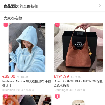
食品酒饮
的全部折扣
大家都在抢
1
2
€69.00
€191.99
€118.00
€375.00
lululemon Scuba 加大连帽卫衣 半拉
Coach COACH BROOKLYN 28 棕色
链设计
金色水桶包
lululemon
2034人感兴趣
Breuninger
433人感兴趣
3
4