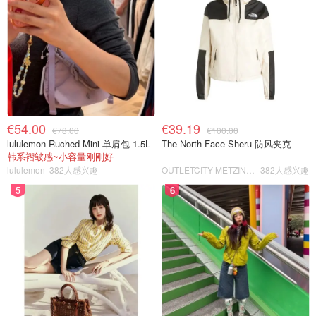
€54.00
€39.19
€78.00
€100.00
lululemon Ruched Mini 单肩包 1.5L
The North Face Sheru 防风夹克
韩系褶皱感~小容量刚刚好
lululemon
382人感兴趣
OUTLETCITY METZINGEN
382人感兴趣
5
6