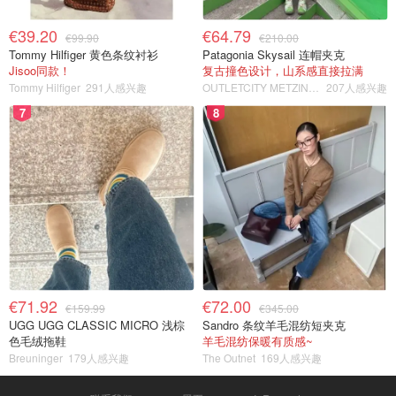
€39.20
€64.79
€99.90
€210.00
Tommy Hilfiger 黄色条纹衬衫
Patagonia Skysail 连帽夹克
Jisoo同款！
复古撞色设计，山系感直接拉满
Tommy Hilfiger
291人感兴趣
OUTLETCITY METZINGEN
207人感兴趣
7
8
€71.92
€72.00
€159.99
€345.00
UGG UGG CLASSIC MICRO 浅棕
Sandro 条纹羊毛混纺短夹克
色毛绒拖鞋
羊毛混纺保暖有质感~
Breuninger
179人感兴趣
The Outnet
169人感兴趣