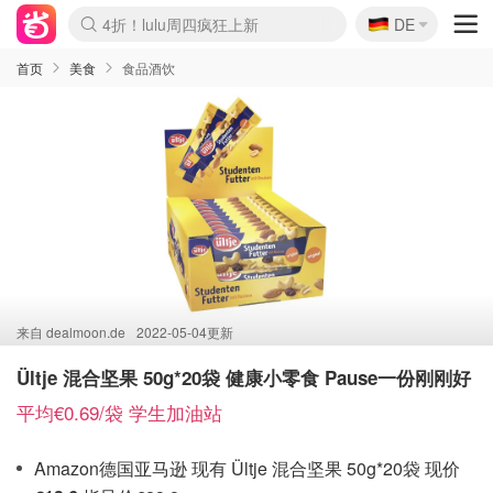
🇩🇪
4折！lulu周四疯狂上新
DE
Boticinal 夏促开抢！
还没结束！&OtherStories大促
Joybuy变相75折 随时失效
速领！Stanley独家85折
疑似霸哥！Camper额外叠85折
Zalando 奥莱闪促！每日更新
Moncler反季囤！5折起+叠9折
Coach Brooklyn仅€192
首页
美食
食品酒饮
来自
dealmoon.de
2022-05-04更新
Ültje 混合坚果 50g*20袋 健康小零食 Pause一份刚刚好
平均€0.69/袋 学生加油站
Amazon德国亚马逊 现有 Ültje 混合坚果 50g*20袋 现价