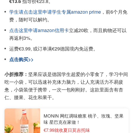
€13.6
指导价€23.8。
学生请点击这里申请学生专属amazon prime
，前6个月免
费，随时可以解约。
点击这里申请amazon信用卡
立减20欧，而且购物还可以
再返利3%。
运费€3.99, 或订单满€29德国境内免运费。
点击购买>>
小折推荐：
坚果应该是德国学生超爱的小零食了，学习中间
吃一小袋，可以迅速补充体力脑力，让人充满活力不易疲
惫，小袋装便于携带，一次一包刚刚好。这款里面含有杏
仁、腰果、花生和果干。
MONIN 网红调味糖浆 桃子、玫瑰、坚果
味 星巴克在家做！
€7.99就收夏日莫吉托味