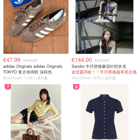
€47.99
€144.00
€100.00
€275.00
adidas Originals adidas Originals
Sandro 牛仔拼接麻花针织夹克
TOKYO 复古休闲鞋 深棕色
金玟庭同款！！牛仔拼接超有层次感
Breuninger
1106人感兴趣
The Outnet
1078人感兴趣
7
8