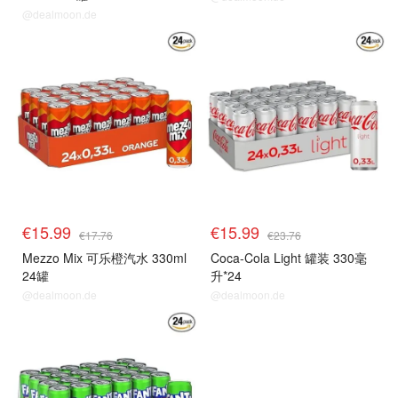
@dealmoon.de
€15.99
€15.99
€17.76
€23.76
Mezzo Mix 可乐橙汽水 330ml
Coca-Cola Light 罐装 330毫
24罐
升*24
@dealmoon.de
@dealmoon.de