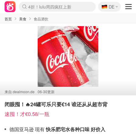
🇩🇪
4折！lulu周四疯狂上新
DE
Boticinal 夏促开抢！
还没结束！&OtherStories大促
Joybuy变相75折 随时失效
速领！Stanley独家85折
疑似霸哥！Camper额外叠85折
Zalando 奥莱闪促！每日更新
Moncler反季囤！5折起+叠9折
Coach Brooklyn仅€192
首页
美食
食品酒饮
来自
dealmoon.de
06-30更新
闭眼囤！🔥24罐可乐只要€14 谁还从从超市背
速囤！才€0.58/一瓶
德国亚马逊 现有
快乐肥宅水各种口味 好价入