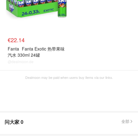
€22.14
Fanta
Fanta Exotic 热带果味
汽水 330ml 24罐
@dealmoon.de
Dealmoon may be paid when users buy items via our links.
问大家
0
全部