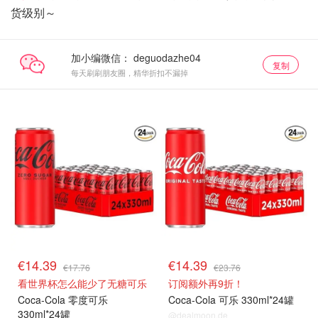
货级别～
加小编微信：
复制
每天刷刷朋友圈，精华折扣不漏掉
€14.39
€14.39
€17.76
€23.76
看世界杯怎么能少了无糖可乐
订阅额外再9折！
Coca-Cola 零度可乐
Coca-Cola 可乐 330ml*24罐
330ml*24罐
@dealmoon.de