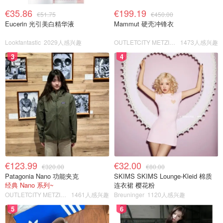
€35.86
€199.19
€51.75
€450.00
Eucerin 光引美白精华液
Mammut 硬壳冲锋衣
Lookfantastic
2029人感兴趣
OUTLETCITY METZINGEN
1473人感兴趣
3
4
€123.99
€32.00
€320.00
€80.00
Patagonia Nano 功能夹克
SKIMS SKIMS Lounge-Kleid 棉质
经典 Nano 系列~
连衣裙 樱花粉
OUTLETCITY METZINGEN
1461人感兴趣
Breuninger
1120人感兴趣
5
6