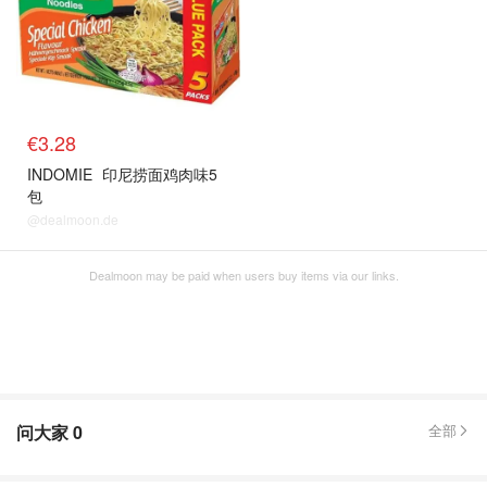
€3.28
INDOMIE
印尼捞面鸡肉味5
包
@dealmoon.de
Dealmoon may be paid when users buy items via our links.
问大家
0
全部