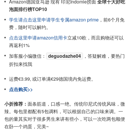
Amazon德国亚马逊 现有 印尼Indomie捞面
全球十大好吃
泡面排行榜TOP10
学生请点击这里申请学生专属amazon prime
，前6个月免
费，随时可以解约。
点击这里申请amazon信用卡
立减10欧，而且购物还可以
再返利1%
加客服小编微信：
deguodazhe04
，答疑解难，要热门
折扣来找我
运费€3.99, 或订单满€29德国境内免运费。
点击购买>>
小折推荐：
面条筋道，口感一绝。传统印尼式传统风味，微
辣。每包里都配有5包调料，可以根据自己的口味来调。一
包的量其实对于很多男生来讲有些小，可以一次吃两包顺便
在卧一个鸡蛋，完美~