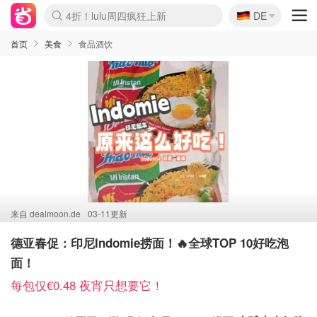
🇩🇪
4折！lulu周四疯狂上新
DE
Boticinal 夏促开抢！
还没结束！&OtherStories大促
Joybuy变相75折 随时失效
速领！Stanley独家85折
疑似霸哥！Camper额外叠85折
Zalando 奥莱闪促！每日更新
Moncler反季囤！5折起+叠9折
Coach Brooklyn仅€192
首页
美食
食品酒饮
来自
dealmoon.de
03-11更新
德亚春促：印尼Indomie捞面！🔥全球TOP 10好吃泡
面！
每包仅€0.48 夜宵只想要它！