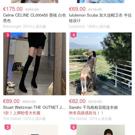
€175.00
€69.00
€350.00
€118.00
Celine CELINE CL000455 墨镜 白色
lululemon Scuba 加大连帽卫衣 半拉
黑色
链设计
Breuninger
2010人感兴趣
lululemon
1996人感兴趣
3
4
€89.00
€82.00
€850.00
€315.00
Stuart Weitzman THE OUTNET Jocey 弹力绒面过膝靴
Sandro 千鸟格粗花呢连衣裙
1折！上脚秒变大长腿
秋冬高级感担当！！
The Outnet
1373人感兴趣
The Outnet
1214人感兴趣
5
6