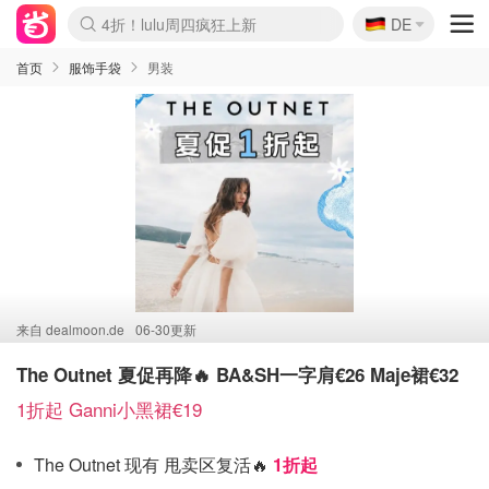
🇩🇪
4折！lulu周四疯狂上新
DE
Boticinal 夏促开抢！
还没结束！&OtherStories大促
Joybuy变相75折 随时失效
速领！Stanley独家85折
疑似霸哥！Camper额外叠85折
Zalando 奥莱闪促！每日更新
Moncler反季囤！5折起+叠9折
Coach Brooklyn仅€192
首页
服饰手袋
男装
来自
dealmoon.de
06-30更新
The Outnet 夏促再降🔥 BA&SH一字肩€26 Maje裙€32
1折起 Ganni小黑裙€19
The Outnet 现有 甩卖区复活🔥
1折起