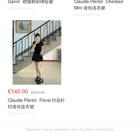
Ganni
褶皱棉府绸短裙
Claudie Pierlot
Checked
Mini 迷你连衣裙
@dealmoon.de
@dealmoon.de
€140.00
€253.00
Claudie Pierlot
Floral 印花针
织迷你连衣裙
@dealmoon.de
Dealmoon may be paid when users buy items via our links.