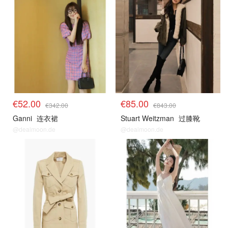
€52.00
€85.00
€342.00
€843.00
Ganni
连衣裙
Stuart Weitzman
过膝靴
@dealmoon.de
@dealmoon.de