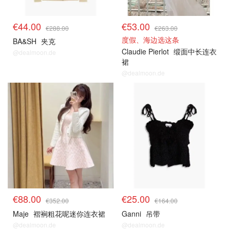
€44.00
€53.00
€288.00
€263.00
度假、海边选这条
BA&SH
夹克
Claudie Pierlot
缎面中长连衣
@dealmoon.de
裙
@dealmoon.de
€88.00
€25.00
€352.00
€164.00
Maje
褶裥粗花呢迷你连衣裙
Ganni
吊带
@dealmoon.de
@dealmoon.de