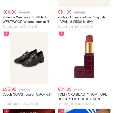
€64.00
€51.99
€100.00
€130.00
Vivienne Westwood VIVIENNE
adidas Originals adidas Originals
WESTWOOD Westminster 单只耳
JAPAN 休闲运动鞋 米色
环
Rboutique
1373人感兴趣
Breuninger
1214人感兴趣
5
6
€95.92
€31.99
€195.00
€63.00
Coach COACH Loafer 黑色乐福鞋
TOM FORD BEAUTY TOM FORD
BEAUTY LIP COLOR SATIN
MATTE 裸玫瑰口红
Breuninger
1131人感兴趣
Breuninger
1082人感兴趣
7
8