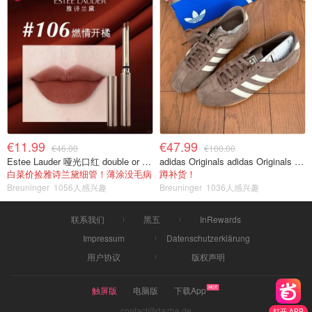
€11.99
€47.99
€46.00
€100.00
Estee Lauder 哑光口红 double or nothing色号
adidas Originals adidas Originals TOKYO 复古休闲鞋 深棕色
白菜价捡雅诗兰黛细管！薄涂没毛病
蹲补货！
Breuninger
1056人感兴趣
Breuninger
1036人感兴趣
联系我们
黑五
InRewards
Impressum
Datenschutzerklärung
用户协议
版权声明
触屏版
电脑版
下载App
contact@dazhe.de
打开 APP