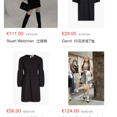
€111.00
€29.00
€734.00
€144.00
Stuart Weitzman
过膝靴
Ganni
印花拼接T恤
@dealmoon.de
@dealmoon.de
€56.00
€124.00
€223.00
€243.00