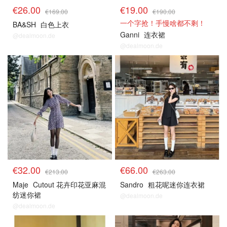
€26.00
€19.00
€169.00
€190.00
一个字抢！手慢啥都不剩！
BA&SH
白色上衣
Ganni
连衣裙
@dealmoon.de
@dealmoon.de
€32.00
€66.00
€213.00
€263.00
Maje
Cutout 花卉印花亚麻混
Sandro
粗花呢迷你连衣裙
纺迷你裙
@dealmoon.de
@dealmoon.de