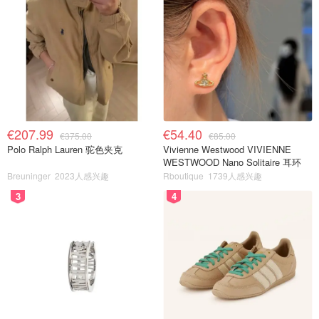
€207.99
€54.40
€375.00
€85.00
Polo Ralph Lauren 驼色夹克
Vivienne Westwood VIVIENNE
WESTWOOD Nano Solitaire 耳环
Breuninger
2023人感兴趣
Rboutique
1739人感兴趣
3
4