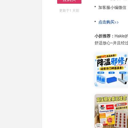
去购买
加客服小编微信
更新于1 天前
点击购买>>
小折推荐：
Hak
舒适放心~并且经