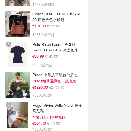
1477人感兴趣
Coach COACH BROOKLYN
28 棕色金色水桶包
€191.99
€375.00
1365人感兴趣
Polo Ralph Lauren POLO
RALPH LAUREN 深蓝色珠地
布 Polo衫
€63.99
€145.00
975人感兴趣
Prada 中号皮革黑色单肩包
Prada经典通勤包！黑色耐看又百搭
€1296.00
€2700.00
705人感兴趣
Roger Vivier Belle Vivier 皮革
高跟鞋
rv经典方扣4cm粗跟
€554.40
€770.00
496人感兴趣