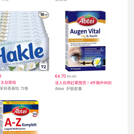
1
€4.70
€5.99
可太划算啦
送人自用赶紧囤货！4件额外95折
e 茉莉香厕纸 72卷
Abtei 护眼胶囊