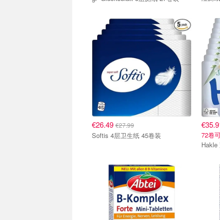
€26.49
€35.9
€27.99
72卷
Softis 4层卫生纸 45卷装
Hakl