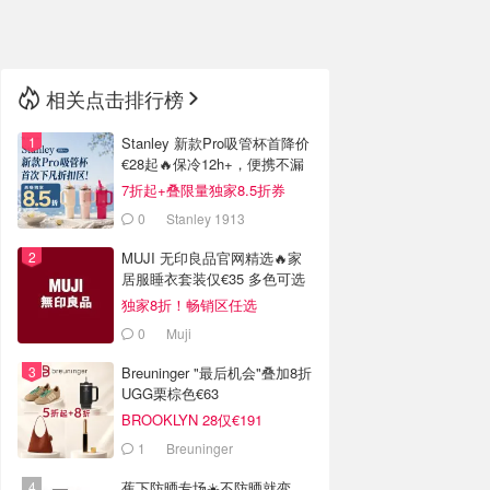
🇳🇿
新西兰
相关点击排行榜
Stanley 新款Pro吸管杯首降价
€28起🔥保冷12h+，便携不漏
水
7折起+叠限量独家8.5折券
0
Stanley 1913
MUJI 无印良品官网精选🔥家
居服睡衣套装仅€35 多色可选
独家8折！畅销区任选
0
Muji
Breuninger "最后机会"叠加8折
UGG栗棕色€63
BROOKLYN 28仅€191
1
Breuninger
蕉下防晒专场☀️不防晒就变