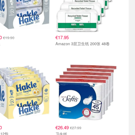
90
€17.95
€19.90
Amazon 3层卫生纸 200张 48卷
纸
0
€26.49
€27.99
12包
卫生纸