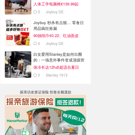
人体工学电脑椅€139.99起
0
Joybuy DE
Joybuy 秒杀有点狠… 零食日
用品疯狂捡漏
90抽纸巾€0.22、红油面皮
€0.99
0
Joybuy DE
白女爱用Stanley是如何出圈
的：一场意外事件变成顶级营
销案例
保冷长达12h🧊超适合夏日
0
Stanley 1913
探亲访友签证保险 拒签全额退款