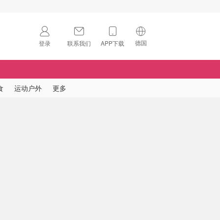
德国
登录
联系我们
APP下载
🇺🇸
美国
🇨🇳
中国
食
运动户外
更多
🇨🇦
加拿大
扫码下载 App
🇬🇧
英国
Download on the
App Store
🇩🇪
德国
Download the
Android App
🇫🇷
法国
🇮🇹
意大利
🇦🇺
澳洲