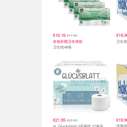
€16.16
€18.
€17.95
史低价囤卫生纸啦
卫生
卫生纸48卷
€21.95
€19.9
€22.95
湿厕纸
gl Glucksblatt 3层厕纸 27卷装