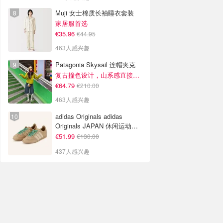
Muji 女士棉质长袖睡衣套装
家居服首选
€35.96
€44.95
463人感兴趣
Patagonia Skysail 连帽夹克
复古撞色设计，山系感直接拉满
€64.79
€210.00
463人感兴趣
adidas Originals adidas
Originals JAPAN 休闲运动鞋
米色
€51.99
€130.00
437人感兴趣