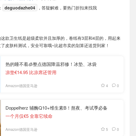
：
deguodazhe04
，答疑解难，要热门折扣来找我
le的这款卫生纸是超级柔软并且加厚的，卷纸有3层和4层的，用起来
过了皮肤科测试，安全可靠哦~比超市卖的划算还送货到家！
热的睡不着🧊整点德国降温邪修！冰垫、冰袋
凉垫€14.95 比凉席还管用
4
0
Amazon德国亚马逊
Doppelherz 辅酶Q10+维生素B！熬夜、考试季必备
一个月仅€5 全靠它续命
5
0
Amazon德国亚马逊