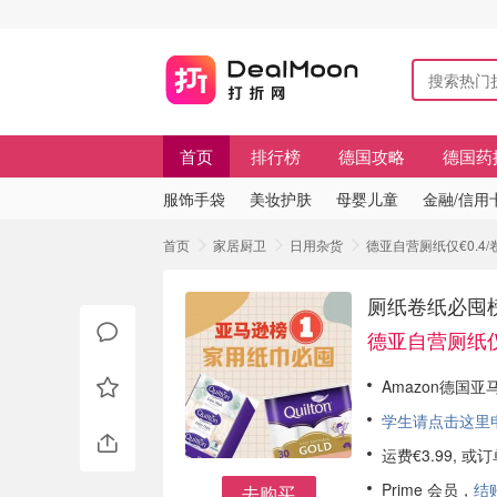
首页
排行榜
德国攻略
德国药
服饰手袋
美妆护肤
母婴儿童
金融/信用
首页
家居厨卫
日用杂货
德亚自营厕纸仅€0.4
厕纸卷纸必囤
德亚自营厕纸仅€
Amazon德国亚
学生请点击这里申请
运费€3.99, 
Prime 会员，
结
去购买