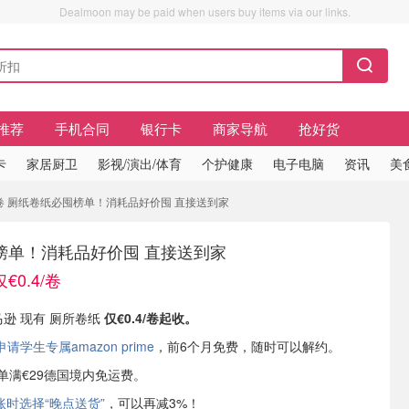
Dealmoon may be paid when users buy items via our links.
推荐
手机合同
银行卡
商家导航
抢好货
卡
家居厨卫
影视/演出/体育
个护健康
电子电脑
资讯
美
/卷 厕纸卷纸必囤榜单！消耗品好价囤 直接送到家
榜单！消耗品好价囤 直接送到家
0.4/卷
马逊 现有 厕所卷纸
仅€0.4/卷起收。
学生专属amazon prime
，前6个月免费，随时可以解约。
或订单满€29德国境内免运费。
账时选择“晚点送货”
，可以再减3%！