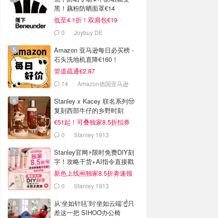
黑！藕粉防晒面罩€14
低至4.1折！双肩包€19
0
Joybuy DE
Amazon 亚马逊每日必买榜 -
石头洗地机直降€160！
管道疏通€2.87
14
Amazon德国亚马逊
Stanley x Kacey 联名系列🤠
复刻西部牛仔的乡野时刻
€51起！可叠独家8.5折扣券
0
Stanley 1913
Stanley官网⚡️限时免费DIY刻
字！攻略干货+AI指令直接戳
新色上线🆓独家8.5折劵速领
0
Stanley 1913
从‘坐如针毡’到‘坐如云端’☝️只
差这一把 SIHOO办公椅