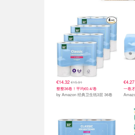
€14.32
€4.2
€15.91
整整36卷！平均€0.4/卷
一卷才€
by Amazon 经典卫生纸3层 36卷
Amaz