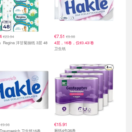
74
€7.51
€23.94
€9.98
3层 48
4层，16卷，仅€0.43/卷
卫生纸
0
€15.91
€9.98
厕纸4包36卷
 Traumweich 卫生纸16卷