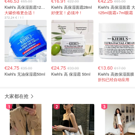
€46.53
€16.91
€42.25
€65.00
€22.00
€65.00
Kiehl's 高保湿面霜125ml
Kiehl's 高保湿面霜28ml
Kiehl's 高保湿面霜 
大罐价格更合适！
好便宜！必须冲！
125ml面霜+7ml眼霜
372,24 € / 1 l
€24.75
€24.75
€13.60
€35.00
€33.00
€17.00
Kiehl's 无油保湿霜50ml
Kiehl's 高 保湿霜 50ml
Kiehl's 高效保湿面膜
折扣已经自动应用
大家都在抢
1
2
3