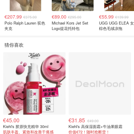
€207.99
€89.00
€55.99
€375.00
€295.00
€139.99
Polo Ralph Lauren 驼色
Michael Kors Jet Set
UGG UGG ELEA 
夹克
Logo提花托特包
棕色毛绒凉拖
猜你喜欢
€45.00
€31.85
€49.00
Kiehl's 胶原快充精华 30ml
Kiehl's 高保湿面霜+牛油果眼霜
肌肤丰盈、紧致和改善干瘪感
价值€72！随时抢断货！