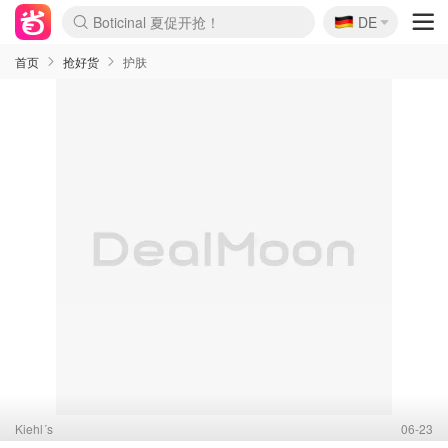
🇩🇪
Boticinal 夏促开抢！
DE
4折！lulu周四疯狂上新
还没结束！&OtherStories大促
Joybuy变相75折 随时失效
速领！Stanley独家85折
疑似霸哥！Camper额外叠85折
Zalando 奥莱闪促！每日更新
Moncler反季囤！5折起+叠9折
Coach Brooklyn仅€192
首页
抢好货
护肤
Kiehl´s
06-23