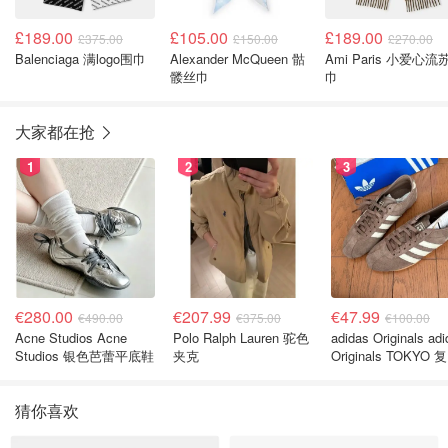
£189.00
£105.00
£189.00
£375.00
£150.00
£270.00
Balenciaga 满logo围巾
Alexander McQueen 骷
Ami Paris 小爱心流
髅丝巾
巾
大家都在抢
1
2
3
€280.00
€207.99
€47.99
€490.00
€375.00
€100.00
Acne Studios Acne
Polo Ralph Lauren 驼色
adidas Originals ad
Studios 银色芭蕾平底鞋
夹克
Originals TOKYO 
休闲鞋 深棕色
猜你喜欢