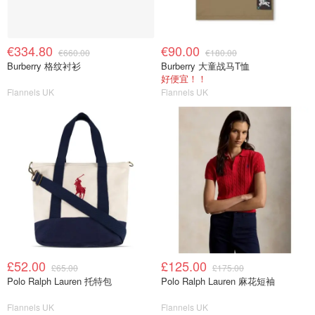
€334.80
€90.00
€660.00
€180.00
Burberry 格纹衬衫
Burberry 大童战马T恤
好便宜！！
Flannels UK
Flannels UK
£52.00
£125.00
£65.00
£175.00
Polo Ralph Lauren 托特包
Polo Ralph Lauren 麻花短袖
Flannels UK
Flannels UK