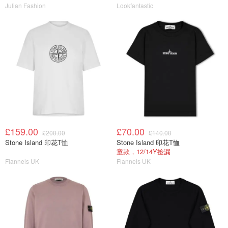
Julian Fashion
Lookfantastic
£159.00
£70.00
£200.00
£140.00
Stone Island 印花T恤
Stone Island 印花T恤
童款，12/14Y捡漏
Flannels UK
Flannels UK