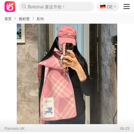
🇩🇪
4折！lulu周四疯狂上新
DE
Boticinal 夏促开抢！
还没结束！&OtherStories大促
Joybuy变相75折 随时失效
速领！Stanley独家85折
疑似霸哥！Camper额外叠85折
Zalando 奥莱闪促！每日更新
Moncler反季囤！5折起+叠9折
Coach Brooklyn仅€192
首页
抢好货
配饰
Flannels UK
06-23