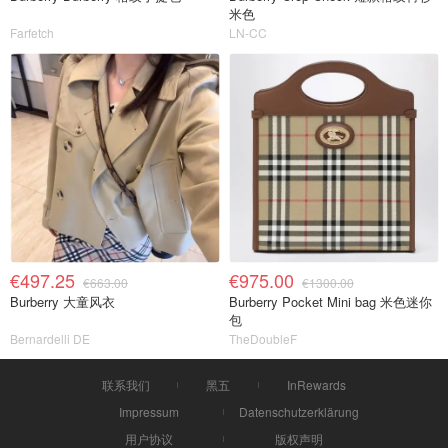
米色
Farfetch
LN-CC
€497.25
€975.00
€663.00
€1300.00
Burberry 大童风衣
Burberry Pocket Mini bag 米色迷你
包
Bernardelli DE
TheDoubleF
联系我们
黑五
InRewards
Impressum
Datenschutzerklärung
用户协议
版权声明