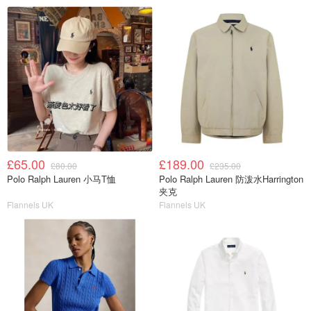
£65.00
£189.00
£80.00
£235.00
Polo Ralph Lauren 小马T恤
Polo Ralph Lauren 防泼水Harrington
夹克
Flannels UK
Flannels UK