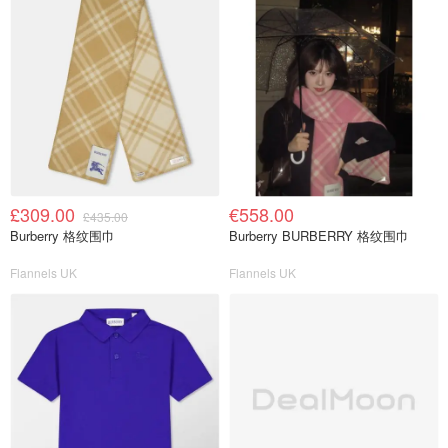
£309.00
€558.00
£435.00
Burberry 格纹围巾
Burberry BURBERRY 格纹围巾
Flannels UK
Flannels UK