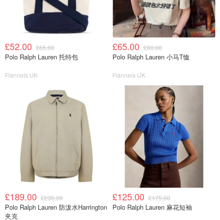
£52.00
£65.00
£65.00
£80.00
Polo Ralph Lauren 托特包
Polo Ralph Lauren 小马T恤
Flannels UK
Flannels UK
£189.00
£125.00
£235.00
£175.00
Polo Ralph Lauren 防泼水Harrington
Polo Ralph Lauren 麻花短袖
夹克