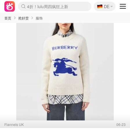
🇩🇪
4折！lulu周四疯狂上新
DE
Boticinal 夏促开抢！
还没结束！&OtherStories大促
Joybuy变相75折 随时失效
速领！Stanley独家85折
疑似霸哥！Camper额外叠85折
Zalando 奥莱闪促！每日更新
Moncler反季囤！5折起+叠9折
Coach Brooklyn仅€192
首页
抢好货
服饰
Flannels UK
06-23