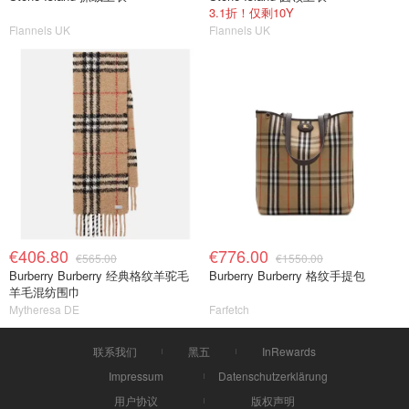
3.1折！仅剩10Y
Flannels UK
Flannels UK
€406.80
€776.00
€565.00
€1550.00
Burberry Burberry 经典格纹羊驼毛
Burberry Burberry 格纹手提包
羊毛混纺围巾
Mytheresa DE
Farfetch
联系我们
黑五
InRewards
Impressum
Datenschutzerklärung
用户协议
版权声明