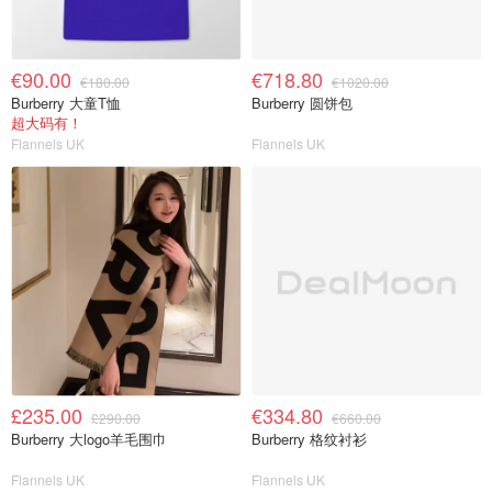
€90.00
€718.80
€180.00
€1020.00
Burberry 大童T恤
Burberry 圆饼包
超大码有！
Flannels UK
Flannels UK
£235.00
€334.80
£290.00
€660.00
Burberry 大logo羊毛围巾
Burberry 格纹衬衫
Flannels UK
Flannels UK