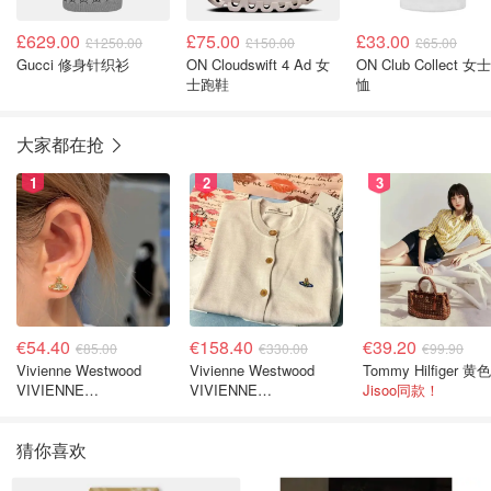
£629.00
£75.00
£33.00
£1250.00
£150.00
£65.00
Gucci 修身针织衫
ON Cloudswift 4 Ad 女
ON Club Collect 女
士跑鞋
恤
大家都在抢
1
2
3
€54.40
€158.40
€39.20
€85.00
€330.00
€99.90
Vivienne Westwood
Vivienne Westwood
VIVIENNE
VIVIENNE
Jisoo同款！
WESTWOOD Nano
WESTWOOD 'Bea' 短款
Solitaire 耳环
开衫
猜你喜欢