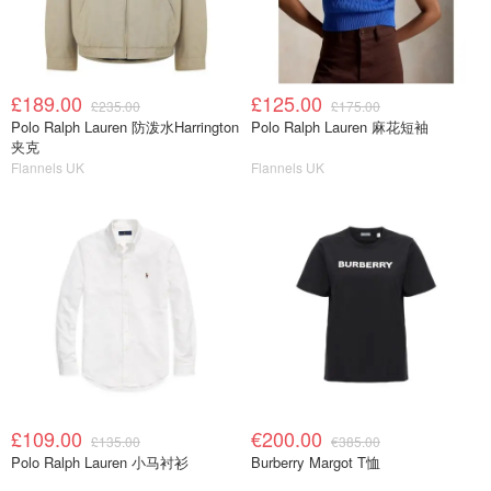
£189.00
£125.00
£235.00
£175.00
Polo Ralph Lauren 防泼水Harrington
Polo Ralph Lauren 麻花短袖
夹克
Flannels UK
Flannels UK
£109.00
€200.00
£135.00
€385.00
Polo Ralph Lauren 小马衬衫
Burberry Margot T恤