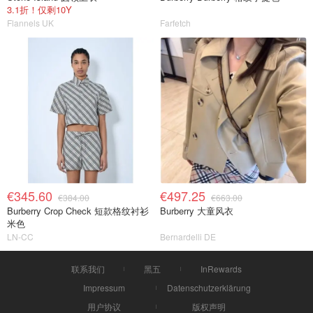
3.1折！仅剩10Y
Flannels UK
Farfetch
€345.60
€497.25
€384.00
€663.00
Burberry Crop Check 短款格纹衬衫
Burberry 大童风衣
米色
LN-CC
Bernardelli DE
联系我们
黑五
InRewards
Impressum
Datenschutzerklärung
用户协议
版权声明