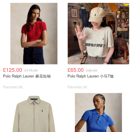
£125.00
£65.00
£175.00
£80.00
Polo Ralph Lauren 麻花短袖
Polo Ralph Lauren 小马T恤
Flannels UK
Flannels UK