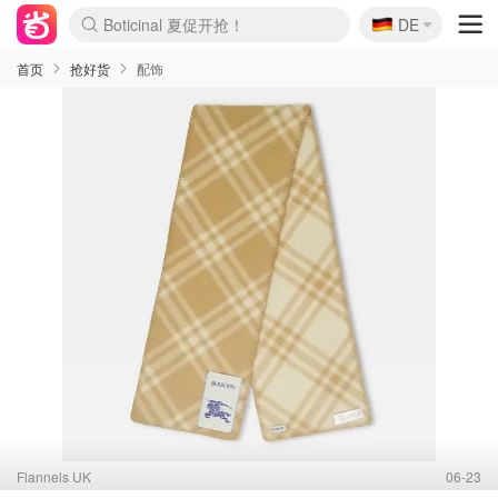
🇩🇪
4折！lulu周四疯狂上新
DE
Boticinal 夏促开抢！
还没结束！&OtherStories大促
Joybuy变相75折 随时失效
速领！Stanley独家85折
疑似霸哥！Camper额外叠85折
Zalando 奥莱闪促！每日更新
Moncler反季囤！5折起+叠9折
Coach Brooklyn仅€192
首页
抢好货
配饰
Flannels UK
06-23