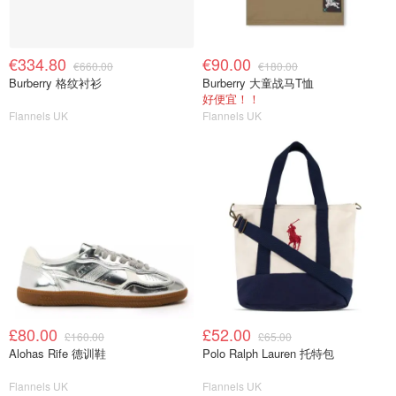
€334.80
€90.00
€660.00
€180.00
Burberry 格纹衬衫
Burberry 大童战马T恤
好便宜！！
Flannels UK
Flannels UK
£80.00
£52.00
£160.00
£65.00
Alohas Rife 德训鞋
Polo Ralph Lauren 托特包
Flannels UK
Flannels UK