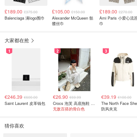
£189.00
£105.00
£189.00
£375.00
£150.00
£270.00
Balenciaga 满logo围巾
Alexander McQueen 骷
Ami Paris 小爱心流
髅丝巾
巾
大家都在抢
1
2
3
€246.39
€26.90
€39.19
€600.00
€69.99
€100.00
Saint Laurent 皮革钱包
Crocs 泡芙 高底拖鞋 卡其色
The North Face She
无敌百搭的骨白色
防风夹克
猜你喜欢